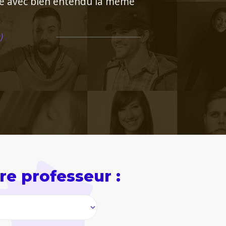
gogie ce qui facilite beaucoup
"
re professeur :