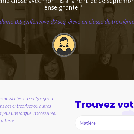
Madame M.N (Bordeaux, élève en première S)
cilement les lacunes de l'enfant. Très bonne péda
apprentissage. Personne très agréable et serviable
Madame R.Y (Saint Cloud, élève en cinquième)
nde expérience en tant que
Trouvez vot
u lycée et jusqu'aux classes
ues adaptés aux besoins et aux
élève