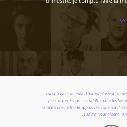
"Très bon contact, identifie fa
l'
Ingénieur de formation, je possède une gra
professeur de cours particuliers à domicile. D
préparatoires, j’assure des cours de mathématiq
spécificités de chaque 