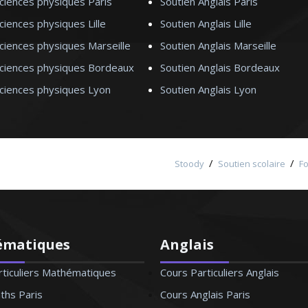
ciences physiques Paris
Soutien Anglais Paris
de français - Nantes
ciences physiques Lille
Soutien Anglais Lille
ciences physiques Marseille
Soutien Anglais Marseille
s aussi bien au collège qu’au
Sciences physiques Bordeaux
Soutien Anglais Bordeaux
ins des entreprises ou autres.
Sciences physiques Lyon
Soutien Anglais Lyon
 plus une langue inaccessible.
maîtriser
/
/
Stoody
Soutien scolaire
F
’allemand - Lille
ématiques
Anglais
rticuliers Mathématiques
Cours Particuliers Anglais
ths Paris
Cours Anglais Paris