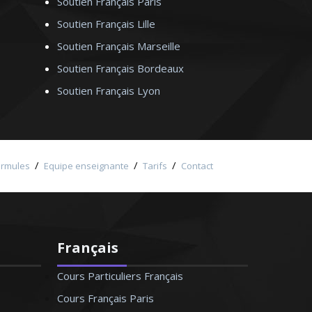
Soutien Français Paris
Soutien Français Lille
Soutien Français Marseille
Soutien Français Bordeaux
Soutien Français Lyon
/
/
/
ormules
Equipe enseignante
Tarifs
Contact
Français
Cours Particuliers Français
Cours Français Paris