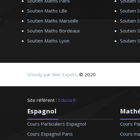
Soutien Maths Paris
Soutien S
Madame P. Anne-Marie - Professeur 
Soutien Maths Lille
Soutien S
Soutien Maths Marseille
Soutien S
J’ai enseigné l’allemand durant plusieurs année
Soutien Maths Bordeaux
Soutien 
lycée. Je forme aussi les adultes pour les beso
Soutien Maths Lyon
Soutien 
Grâce à une méthode approuvée, l’allemand n’est
Je saurai vous aider à la 
Stoody par Bee Expert
. © 2020
Madame D. Monique – Professeur d
Site référent :
Educia.fr
Espagnol
Math
Cours Particuliers Espagnol
Cours Pa
Cours Espagnol Paris
Cours ma