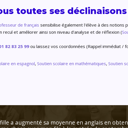
ous toutes ses déclinaison
ofesseur
de français
sensibilise également l'élève à des notions p
recul et améliorer ainsi son niveau d'analyse et de réflexion (
Sou
01 82 83 25 99
ou laissez vos coordonnées (Rappel immédiat / fo
olaire en
espagnol
,
Soutien scolaire
en mathématiques
,
Soutien s
et à l'écoute qui s'adapte aux besoins de l'enfan