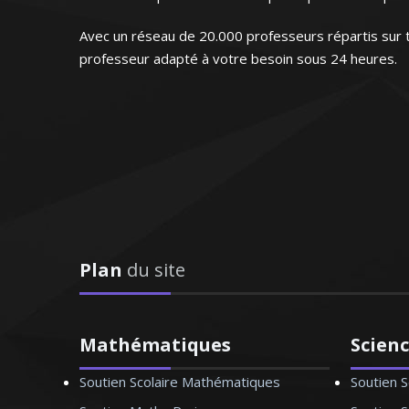
cours particuliers pour tous les niveaux. Passion
l’écoute des demandes de chacun
Avec un réseau de 20.000 professeurs répartis sur t
professeur adapté à votre besoin sous 24 heures.
Monsieur Y. Arnaud - Professeur de 
"Entièrement satisfaite. Ma
trimestre. Je compte faire la 
Outre la seule transmission des connaissances,
Mad
l'éducation de l’élève et à le former en vue de l
Plan
du site
littérature françai
Mathématiques
Scien
Soutien Scolaire Mathématiques
Soutien S