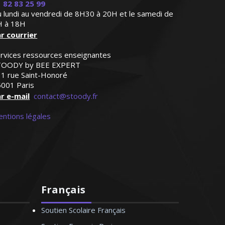
 82 83 25 99
 lundi au vendredi de 8H30 à 20H et le samedi de
H à 18H
r courrier
rvices ressources enseignantes
TOODY by BEE EXPERT
1 rue Saint-Honoré
001 Paris
nant un 18/20 au troisième
r e-mail
contact@stoody.fr
bre avec bien entendu la même
ntions légales
)
Français
Soutien Scolaire Français