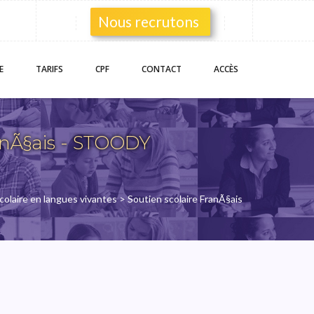
Nous recrutons
E
TARIFS
CPF
CONTACT
ACCÈS
anÃ§ais - STOODY
colaire en langues vivantes
> Soutien scolaire FranÃ§ais