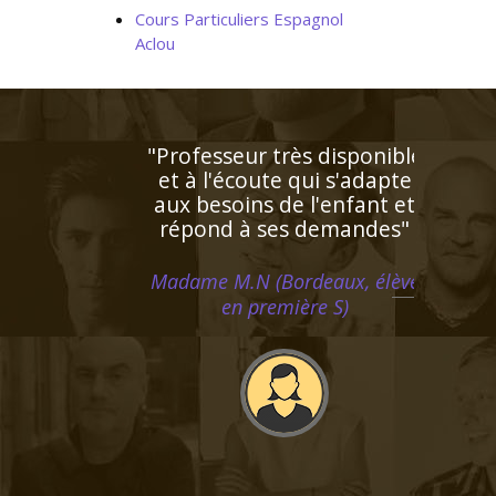
Cours Particuliers Espagnol
Aclou
"Enseignant de très grande
qualité connaissant
parfaitement l'espagnol
puisqu'il s'agit de sa langue
natale. Très doué pour
enseigner, il prépare
excellemment ses cours.
Bref un modèle"
Monsieur H.E (Marseille,
étudiant au supérieur)