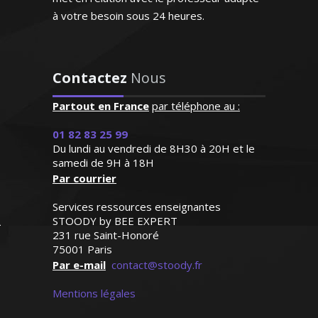
"Professeur très disponible
à votre besoin sous 24 heures.
et à l'écoute qui s'adapte
aux besoins de l'enfant et
répond à ses demandes"
D’origine britannique, la langue anglaise
est ma langue maternelle. J’enseigne
Contactez
Nous
Madame M.N (Bordeaux, élève
depuis de nombreuses années en France
en première S)
Partout en France
par téléphone au :
(écoles privées et traduction) et je donne
des cours particuliers en tenant compte
01 82 83 25 99
du niveau de mes élèves et de leurs
Du lundi au vendredi de 8H30 à 20H et le
ambitions
samedi de 9H à 18H
Par courrier
Services ressources enseignantes
STOODY by BEE EXPERT
231 rue Saint-Honoré
75001 Paris
Madame F. Marie - Professeur
Par e-mail
contact@stoody.fr
d’anglais - Bordeaux
Mentions légales