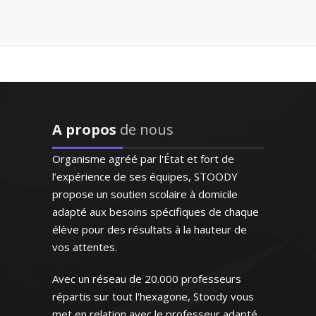
"Excellente professeur qui
s’applique énormément et
donne de très bons
résultats. Attentive,
Outre la seule transmission des
patiente et de surcroît très
connaissances, je m'attache à
sympathique, elle a su
contribuer à l'éducation de l’élève et à le
s'octroyer la confiance de
A propos
de nous
former en vue de lui faire aimer la
notre fille dès le premier
langue et la littérature française
contact"
Organisme agréé par l'État et fort de
l’expérience de ses équipes, STOODY
Madame G.F (Paris, élève en
propose un soutien scolaire à domicile
classe de seconde)
adapté aux besoins spécifiques de chaque
élève pour des résultats à la hauteur de
Madame P. Anne-Marie - Professeur
vos attentes.
de français - Nantes
Avec un réseau de 20.000 professeurs
répartis sur tout l'hexagone, Stoody vous
met en relation avec le professeur adapté