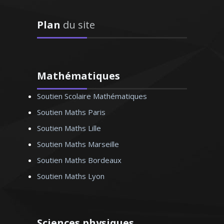
Plan
du site
J’enseigne l'économie et la gestion au
sein de l’éducation nationale depuis
1998. Je donne des cours particuliers
de mathématiques aussi bien pour les
classes du lycée (de la première à la
Mathématiques
terminale) que pour les étudiants du
Soutien Scolaire Mathématiques
supérieur (BTS, DUT et licence). Rendre
les mathématiques accessibles et
Soutien Maths Paris
passionnantes est mon ambition
Soutien Maths Lille
Soutien Maths Marseille
Soutien Maths Bordeaux
Soutien Maths Lyon
Monsieur O. Thomas – Professeur
de mathématiques - Marseille
Sciences physiques