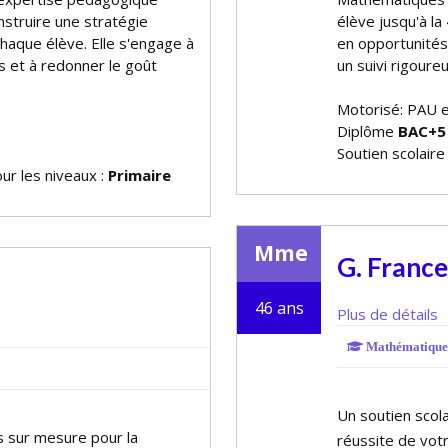
onstruire une stratégie
élève jusqu'à la 
haque élève. Elle s'engage à
en opportunités 
 et à redonner le goût
un suivi rigoureu
Motorisé: PAU 
Diplôme
BAC+5
Soutien scolair
ur les niveaux :
Primaire
Mme
G. France
46 ans
Plus de détails
Mathématique
Un soutien scol
s sur mesure pour la
réussite de vot