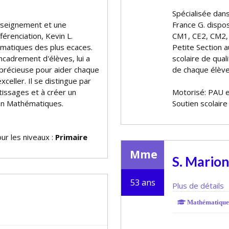
Spécialisée dan
nseignement et une
France G. dispo
érenciation, Kevin L.
CM1, CE2, CM2,
atiques des plus efficaces.
Petite Section a
ncadrement d'élèves, lui a
scolaire de qua
précieuse pour aider chaque
de chaque élève,
exceller. Il se distingue par
ntissages et à créer un
Motorisé: PAU 
 en Mathématiques.
Soutien scolair
ur les niveaux :
Primaire
Mme
S. Marion
53 ans
Plus de détails
Mathématique