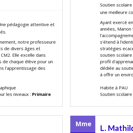
Soutien scolair
une meilleure 
Ayant exercé en 
Une pédagogie attentive et
années, Marion 
tés.
l'accompagneme
gnement, notre professeure
s'étend à l'iden
s de divers âges et
stratégies effic
 CM2. Elle excelle dans
soutien scolair
ues de chaque élève pour un
profil d'appren
ans l'apprentissage des
dédiée au soutie
à offrir un envi
raphique
Habite à PAU
ur les niveaux :
Primaire
Soutien scolair
Mme
L. Mathil