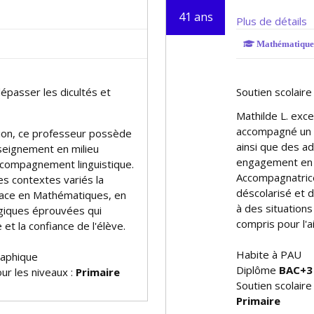
41 ans
Plus de détails
Mathématique
asser les difficultés et
Soutien scolaire
Mathilde L. exce
accompagné un l
tion, ce professeur possède
ainsi que des a
nseignement en milieu
engagement en t
 accompagnement linguistique.
Accompagnatrice
s contextes variés la
déscolarisé et 
ficace en Mathématiques, en
à des situation
iques éprouvées qui
compris pour l'
et la confiance de l'élève.
Habite à PAU
raphique
Diplôme
BAC+3
ur les niveaux :
Primaire
Soutien scolair
Primaire