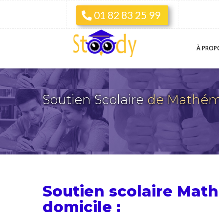
01 82 83 25 99
À PROP
Soutien Scolaire
de Mathém
Soutien scolaire Mat
domicile :