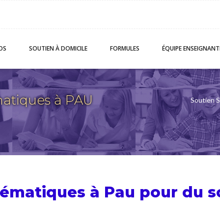
OS
SOUTIEN
À DOMICILE
FORMULES
ÉQUIPE
ENSEIGNANT
atiques à PAU
Soutien S
hématiques à Pau pour du
s