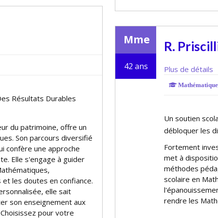
Mme
R. Priscill
42 ans
Plus de détails
Mathématique
Des Résultats Durables
Un soutien scol
eur du patrimoine, offre un
débloquer les diff
ques. Son parcours diversifié
Fortement invest
 lui confère une approche
met à dispositi
. Elle s'engage à guider
méthodes pédago
 Mathématiques,
scolaire en Mat
es et les doutes en confiance.
l'épanouissemen
sonnalisée, elle sait
rendre les Math
pter son enseignement aux
 Choisissez pour votre