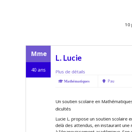
10 
Mme
L. Lucie
40 ans
Plus de détails
Pau
Mathématiques
Un soutien scolaire en Mathématiques 
difficultés
Lucie L. propose un soutien scolaire 
delà des attendus, en instaurant une 
à l'épanouissement académique. Son