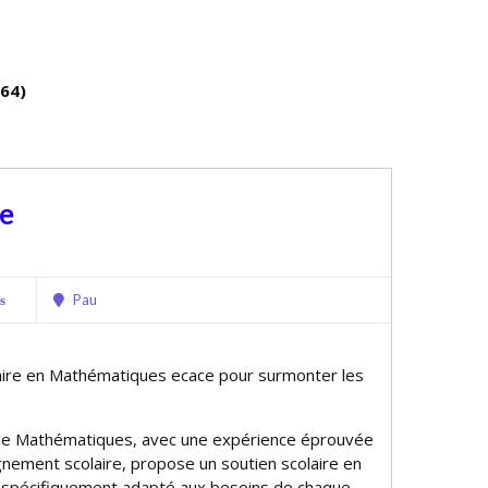
64)
pe
Pau
s
aire en Mathématiques efficace pour surmonter les
de Mathématiques, avec une expérience éprouvée
nement scolaire, propose un soutien scolaire en
spécifiquement adapté aux besoins de chaque