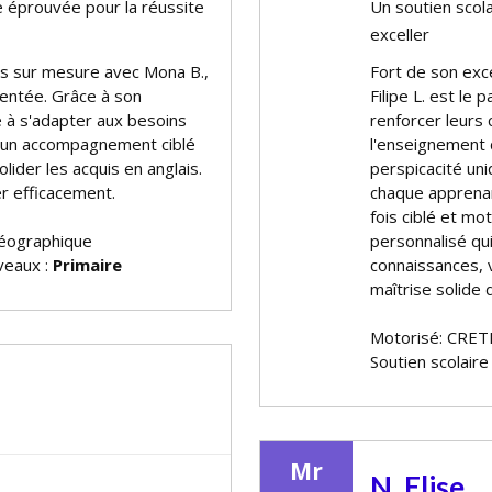
e éprouvée pour la réussite
Un soutien scola
exceller
ais sur mesure avec Mona B.,
Fort de son excel
entée. Grâce à son
Filipe L. est le 
 à s'adapter aux besoins
renforcer leurs
re un accompagnement ciblé
l'enseignement 
lider les acquis en anglais.
perspicacité uni
r efficacement.
chaque apprenant
fois ciblé et mo
géographique
personnalisé qu
iveaux :
Primaire
connaissances, v
maîtrise solide 
Motorisé: CRET
Soutien scolaire
Mr
N. Elise