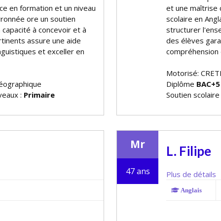
ce en formation et un niveau
et une maîtrise 
ronnée offre un soutien
scolaire en Angl
a capacité à concevoir et à
structurer l'ens
tinents assure une aide
des élèves gara
guistiques et exceller en
compréhension 
Motorisé: CRET
géographique
Diplôme
BAC+5
iveaux :
Primaire
Soutien scolaire
Mr
L. Filipe
47 ans
Plus de détails
Anglais