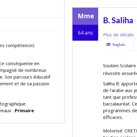
Mme
B. Saliha
64 ans
Plus de détails
r les compétences
Anglais
nce conséquente en
Soutien Scolaire
ccompagné de nombreux
réussite assuré
e. Son parcours éducatif
gement et de sa passion
Saliha B. appor
de l'arabe aux j
tant que profes
géographique
baccalauréat. Ce
iveaux :
Primaire
programmes de 
efficaces.
Motorisé: CRET