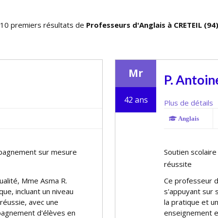
10 premiers résultats de
Professeurs d'Anglais à CRETEIL (94
Mr
P. Antoin
42 ans
Plus de détails
Anglais
ompagnement sur mesure
Soutien scolair
réussite
 qualité, Mme Asma R.
Ce professeur de
que, incluant un niveau
s'appuyant sur s
réussie, avec une
la pratique et u
mpagnement d'élèves en
enseignement es