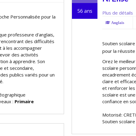
56 ans
Plus de détails
roche Personnalisée pour la
Anglais
que professeure d'anglais,
rencontrant des difficultés
Soutien scolair
it à les accompagner
pour la réussite
evoir des activités
ation à apprendre. Son
Offrez le meille
e et secondaire,
scolaire personn
des publics variés pour un
encadrement éd
é.
claire et effica
et renforcer le
géographique
scolaire est un
iveaux :
Primaire
confiance en soi 
Motorisé: CRET
Soutien scolaire