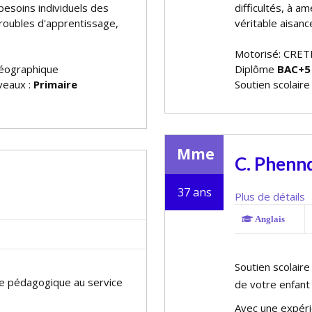
 besoins individuels des
difficultés, à a
roubles d'apprentissage,
véritable aisanc
Motorisé: CRET
géographique
Diplôme
BAC+5
iveaux :
Primaire
Soutien scolaire
Mme
C. Phenn
37 ans
Plus de détails
Anglais
Soutien scolaire
ise pédagogique au service
de votre enfant
Avec une expéri