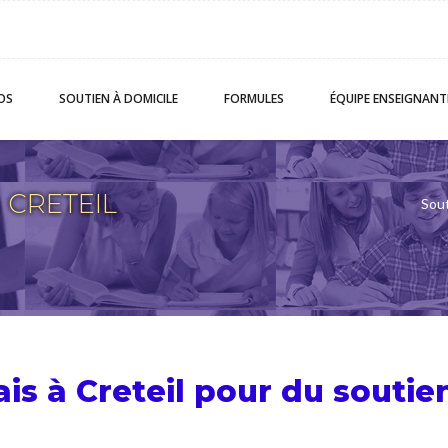
OS
SOUTIEN
À DOMICILE
FORMULES
ÉQUIPE
ENSEIGNANT
à CRETEIL
Sout
ais à Creteil pour du
soutie