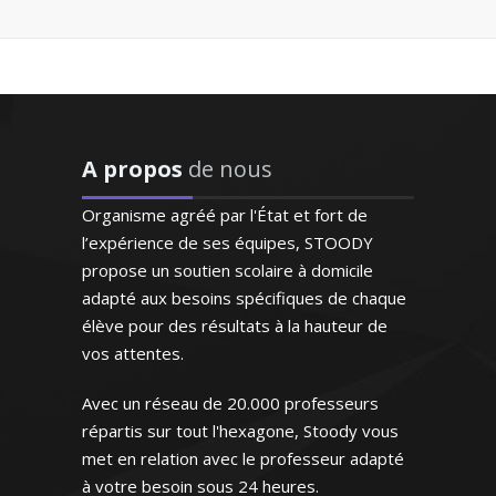
Madame S. Véronique - Professeur
"Entièrement satisfaite.
de physique/chimie – Strasbourg
Ma fille a augmenté sa
moyenne en anglais en
obtenant un 18/20 au
A propos
de nous
Diplômé d'une maîtrise en biologie,
troisième trimestre. Je
j’enseigne les SVT au sein des collèges et
compte faire la même
Organisme agréé par l'État et fort de
lycées lyonnais depuis 1999. Je suis
chose avec mon fils à la
l’expérience de ses équipes, STOODY
également formateur travaillant au sein
rentrée de septembre avec
propose un soutien scolaire à domicile
d'une structure chargée de
bien entendu la même
adapté aux besoins spécifiques de chaque
l'accompagnement scolaire. Je donne
enseignante !"
élève pour des résultats à la hauteur de
des cours particuliers en SVT (niveau
vos attentes.
collège et lycée) en tenant avant tout à
Madame B.S (Villeneuve d'Ascq,
bien connaître mon élève pour
élève en classe de troisième)
Avec un réseau de 20.000 professeurs
déterminer conjointement la méthode
répartis sur tout l'hexagone, Stoody vous
de travail qui lui sera la mieux adaptée
met en relation avec le professeur adapté
à votre besoin sous 24 heures.