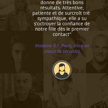
notre fils qui a
progressivement "perdu
pied" en mathématiques
cette année. Il renouvelle
son regard sur cette
matière élargissant
l'horizon de ses objectifs;
Ainsi fait, il s’enthousiasme
de plus en plus pour les
maths et les résultats
suivent"
Monsieur D.Z (Bordeaux, élève
en première S)