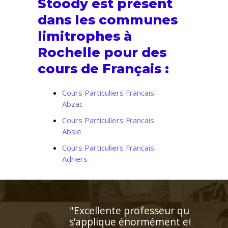
Stoody est présent
dans les communes
limitrophes à
Rochelle pour des
cours de Français :
Cours Particuliers Francais
Abzac
Cours Particuliers Francais
Absie
Cours Particuliers Francais
Adriers
"Le professeur STOODY a
su booster la confiance à