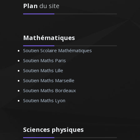
Plan
du site
Madame F. Marie - Professeur
d’anglais - Bordeaux
Mathématiques
Soutien Scolaire Mathématiques
Soutien Maths Paris
Soutien Maths Lille
Professeur de langue espagnole au
Soutien Maths Marseille
collège et au lycée depuis 2007 et
traductrice littéraire, je donne des cours
Soutien Maths Bordeaux
particuliers pour tous les niveaux et
Soutien Maths Lyon
pour tous les besoins (initiation, remise
à niveau, renforcement, préparation aux
tests …)
Sciences physiques