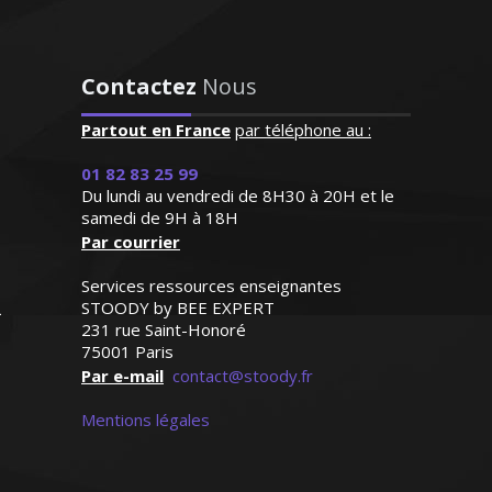
Contactez
Nous
Monsieur Y. Thierry – Professeur de
biologie (SVT) – Lyon
Partout en France
"Excellente professeur qui
par téléphone au :
s’applique énormément et
01 82 83 25 99
donne de très bons
Du lundi au vendredi de 8H30 à 20H et le
résultats. Attentive,
D’origine britannique, la langue anglaise
samedi de 9H à 18H
patiente et de surcroît très
est ma langue maternelle. J’enseigne
Par courrier
sympathique, elle a su
depuis de nombreuses années en France
s'octroyer la confiance de
Services ressources enseignantes
(écoles privées et traduction) et je donne
notre fille dès le premier
STOODY by BEE EXPERT
des cours particuliers en tenant compte
contact"
231 rue Saint-Honoré
du niveau de mes élèves et de leurs
75001 Paris
ambitions
Par e-mail
contact@stoody.fr
Madame G.F (Paris, élève en
classe de seconde)
Mentions légales