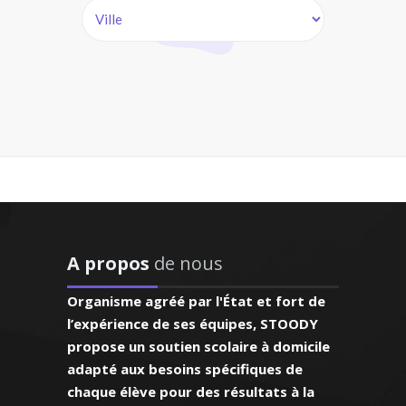
e de troisième)
e – Professeur de
es – Bordeaux
 horaires et
programme ce
 appréciable.
r est posé et
sophie pour tous les
f aux besoins
upérieur) et je donne
qui progresse
nforcement et de
emarquable"
A propos
de nous
 la préparation au
, l’épanouissement
Verneuil sur
Organisme agréé par l'État et fort de
mes élèves sont ma
 en primaire)
l’expérience de ses équipes, STOODY
 motivation
propose un soutien scolaire à domicile
adapté aux besoins spécifiques de
chaque élève pour des résultats à la