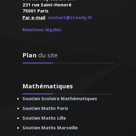
231 rue Saint-Honoré
ie - Professeur
75001 Paris
 - Bordeaux
Par e-mail
contact@stoody.fr
Mentions légales
 2 en anglais et fort
Plan
du site
rience en Angleterre
’aime aider mes élèves
iveau en fonction de
Je donne des cours
glais pour tous les
Mathématiques
 relationnel, la
Soutien Scolaire Mathématiques
ur le dialogue sont
er un climat positif
Soutien Maths Paris
apprentissage
Soutien Maths Lille
Soutien Maths Marseille