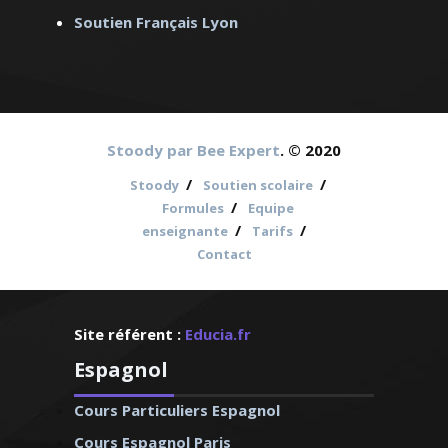
Soutien Français Lyon
Stoody par Bee Expert
. © 2020
/
/
Stoody
Soutien scolaire
/
Formules
Equipe
/
/
enseignante
Tarifs
Contact
Site référent :
Educia.fr
Espagnol
Cours Particuliers Espagnol
Cours Espagnol Paris