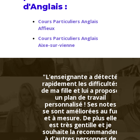
d'Anglais :
Cours Particuliers Anglais
Affieux
Cours Particuliers Anglais
Aixe-sur-vienne
te a détecté
s difficultés
 lui a proposé
e travail
 ! Ses notes
iorées au fur
 De plus elle
ntille et je
 recommander
personnes de