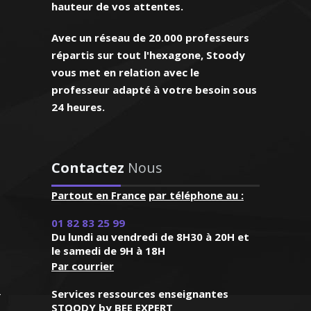
hauteur de vos attentes.
Avec un réseau de 20.000 professeurs
el –Professeur de
 - Strasbourg
répartis sur tout l'hexagone, Stoody
vous met en relation avec le
 contact,
professeur adapté à votre besoin sous
cilement les
24 heures.
'enfant. Très
ogie ce qui
e, la langue anglaise
 beaucoup
ernelle. J’enseigne
age. Personne
es années en France
Contactez
Nous
éable et
raduction) et je donne
able"
Partout en France
par téléphone au :
ers en tenant compte
élèves et de leurs
nt Cloud, élève
01 82 83 25 99
tions
quième)
Du lundi au vendredi de 8H30 à 20H et
le samedi de 9H à 18H
Par courrier
Services ressources enseignantes
STOODY by BEE EXPERT