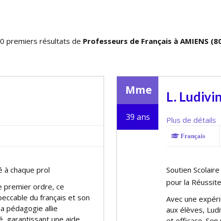
0 premiers résultats de
Professeurs de Français à AMIENS (8
Mme
L. Ludivi
39 ans
Plus de détails
Français
 à chaque profil
Soutien Scolair
pour la Réussit
e premier ordre, ce
peccable du français et son
Avec une expéri
a pédagogie allie
aux élèves, Ludi
é, garantissant une aide
et efficace. Son