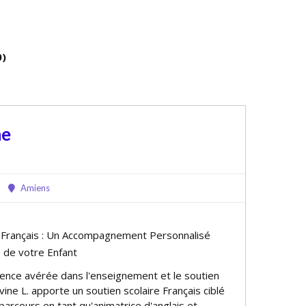
0)
ne
Amiens
e Français : Un Accompagnement Personnalisé
e de votre Enfant
ence avérée dans l'enseignement et le soutien
vine L. apporte un soutien scolaire Français ciblé
 parcours en tant qu'animatrice d'anglais et