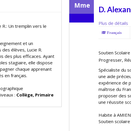
Mme
D. Alexa
Plus de détails
 R.: Un tremplin vers le
Français
seignement et un
des élèves, Lucie R.
Soutien Scolair
is des plus efficaces. Ayant
Progresser, Réu
les stagiaire, elle dispose
mpagner chaque apprenant
Spécialiste du s
s en français.
une aide précieu
expérience de p
éographique
maîtrise du Fran
niveaux :
Collège, Primaire
proposer des so
une réussite sco
Habite à AMIEN
Soutien scolaire