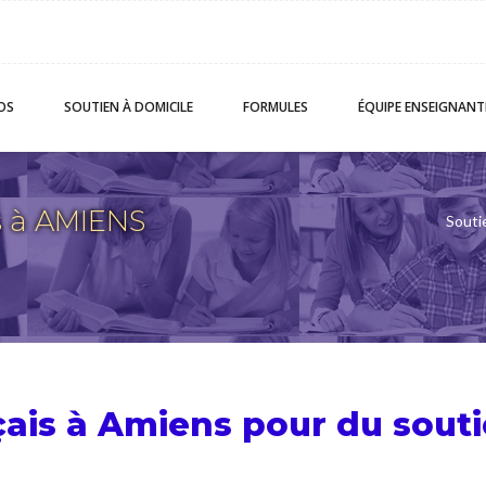
OS
SOUTIEN
À DOMICILE
FORMULES
ÉQUIPE
ENSEIGNANT
s à AMIENS
Souti
nçais à Amiens pour du
souti