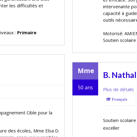
er les difficultés et
intervenante pou
capacité à guide
outils nécessair
niveaux :
Primaire
Motorisé: AMIE
Soutien scolaire
Mme
B. Nathal
50 ans
Plus de détails
Français
ompagnement Cible pour la
Soutien scolair
exceller
ure des écoles, Mme Elsa D.