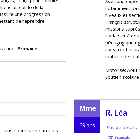
Français, conçu pour combler
Avec une expérie
hension solide de la
notamment dans
assure une progression
niveaux et secti
mettant de reprendre
Français structu
missions auprès
s'adapter à des 
pédagogique rig
niveaux :
Primaire
niveaux et saura
matière de souti
Motorisé: AMIE
Soutien scolaire
Mme
R. Léa
39 ans
Plus de détails
précieuse pour surmonter les
Français