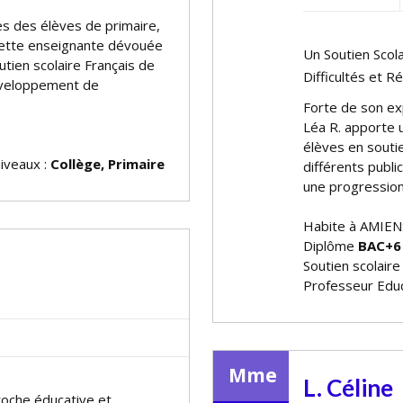
rès des élèves de primaire,
 cette enseignante dévouée
Un Soutien Scol
utien scolaire Français de
Difficultés et R
 développement de
Forte de son ex
Léa R. apporte 
élèves en soutie
niveaux :
Collège, Primaire
différents publi
une progression 
Habite à AMIEN
Diplôme
BAC+6
Soutien scolaire
Professeur Educ
Mme
L. Céline
proche éducative et