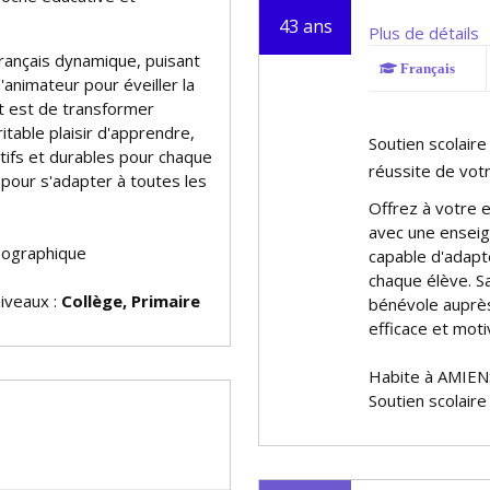
43 ans
Plus de détails
Français dynamique, puisant
Français
animateur pour éveiller la
nt est de transformer
itable plaisir d'apprendre,
Soutien scolair
catifs et durables pour chaque
réussite de vot
 pour s'adapter à toutes les
Offrez à votre e
avec une enseig
éographique
capable d'adapt
chaque élève. S
niveaux :
Collège, Primaire
bénévole auprè
efficace et moti
Habite à AMIEN
Soutien scolaire