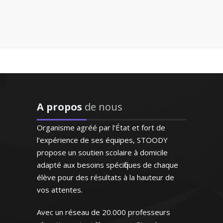
"Très bon contact, identifie
Madame S. Véronique - Professeur
facilement les lacunes de
de physique/chimie – Strasbourg
l'enfant. Très bonne
pédagogie ce qui facilite
Diplômé d'un DESS droit des
beaucoup l'apprentissage.
A propos
de nous
entreprises commerciales, j’enseigne au
Personne très agréable et
sein des universités. À l'écoute et doté du
serviable"
Organisme agréé par l'État et fort de
sens pédagogique, je m'attache avant
l’expérience de ses équipes, STOODY
tout à analyser les besoins de l'élèves
Madame R.Y (Saint Cloud, élève
propose un soutien scolaire à domicile
pour y répondre efficacement
en cinquième)
adapté aux besoins spécifiques de chaque
élève pour des résultats à la hauteur de
vos attentes.
Avec un réseau de 20.000 professeurs