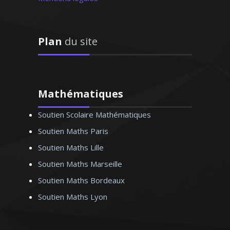
Madame D. Monique – Professeur
d’allemand - Lille
Plan
du site
Mathématiques
Soutien Scolaire Mathématiques
Passionnée par l’art sous toutes ses
formes et ayant pour vocation de
Soutien Maths Paris
l’enseigner, je prodigue des cours
Soutien Maths Lille
particuliers en matière de design (design
Soutien Maths Marseille
d’espace, design des produits). Ma
méthode d’enseignement combine la
Soutien Maths Bordeaux
théorie avec la pratique pour un résultat
Soutien Maths Lyon
optimal