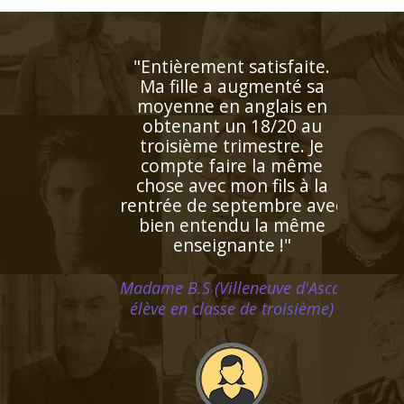
"Excellente professeur qui
s’applique énormément et
donne de très bons
résultats. Attentive,
patiente et de surcroît très
sympathique, elle a su
s'octroyer la confiance de
notre fille dès le premier
contact"
Madame G.F (Paris, élève en
classe de seconde)