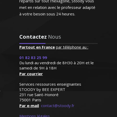
répartis sur tout l'hexagone, Stoody vous
Monsieur T. Jean-Yves – Professeur
universitaire de droit - Paris
met en relation avec le professeur adapté
à votre besoin sous 24 heures.
"Entièrement satisfaite.
Contactez
Nous
Ma fille a augmenté sa
moyenne en anglais en
Partout en France
par téléphone au :
obtenant un 18/20 au
J’ai enseigné l’allemand durant plusieurs
01 82 83 25 99
troisième trimestre. Je
années aussi bien au collège qu’au lycée.
Du lundi au vendredi de 8H30 à 20H et le
compte faire la même
Je forme aussi les adultes pour les
samedi de 9H à 18H
chose avec mon fils à la
Par courrier
besoins des entreprises ou autres. Grâce
rentrée de septembre avec
à une méthode approuvée, l’allemand
bien entendu la même
Services ressources enseignantes
n’est plus une langue inaccessible. Je
enseignante !"
STOODY by BEE EXPERT
saurai vous aider à la maîtriser
231 rue Saint-Honoré
Madame B.S (Villeneuve d'Ascq,
75001 Paris
Par e-mail
élève en classe de troisième)
contact@stoody.fr
Mentions légales