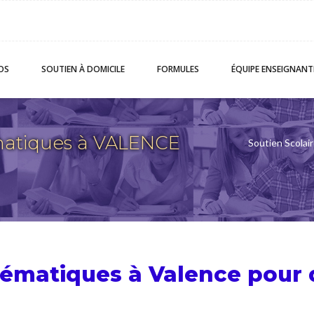
OS
SOUTIEN
À DOMICILE
FORMULES
ÉQUIPE
ENSEIGNANT
atiques à VALENCE
Soutien Scolai
hématiques à Valence pour