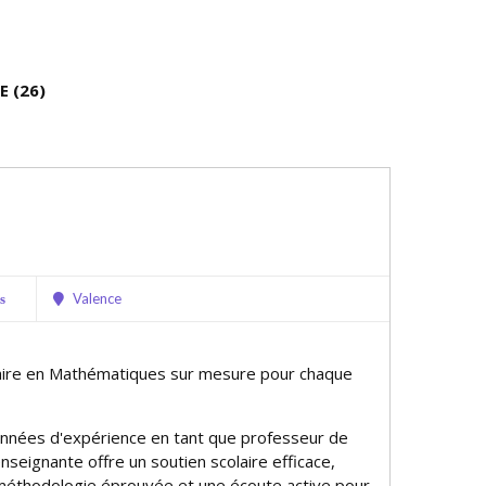
E (26)
Valence
s
aire en Mathématiques sur mesure pour chaque
années d'expérience en tant que professeur de
enseignante offre un soutien scolaire efficace,
méthodologie éprouvée et une écoute active pour