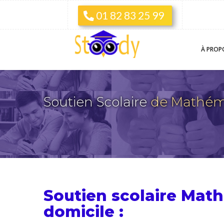
01 82 83 25 99
À PROP
Soutien Scolaire
de Mathém
Soutien scolaire Mat
domicile :