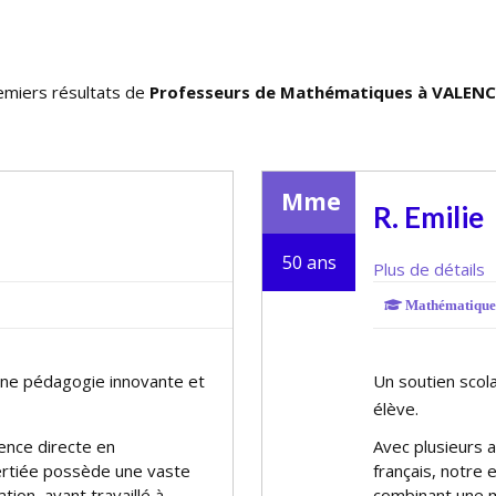
emiers résultats de
Professeurs de Mathématiques à VALENC
Mme
R. Emilie
50 ans
Plus de détails
Mathématique
une pédagogie innovante et
Un soutien scol
élève.
ience directe en
Avec plusieurs 
tifiée possède une vaste
français, notre 
ion, ayant travaillé à
combinant une 