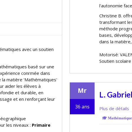
l'autonomie face
Christine B. off
transformant les
méthode progres
bases, développe
dans la matière,
matiques avec un soutien
Motorisé: VALE
Soutien scolair
 Mathématiques basé sur une
xpérience confirmée dans
de la matière 'Mathématiques'
r aider les élèves à
Mr
ondie et durable, en
L. Gabrie
ssage et en renforçant leur
36 ans
Plus de détails
géographique
Mathématique
ur les niveaux :
Primaire