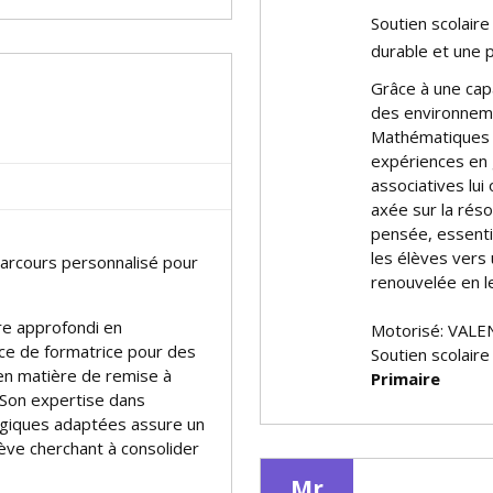
Soutien scolair
durable et une 
Grâce à une cap
des environneme
Mathématiques o
expériences en 
associatives lu
axée sur la réso
pensée, essentie
les élèves vers
parcours personnalisé pour
renouvelée en 
re approfondi en
Motorisé: VALE
ce de formatrice pour des
Soutien scolair
 en matière de remise à
Primaire
 Son expertise dans
ogiques adaptées assure un
ève cherchant à consolider
Mr