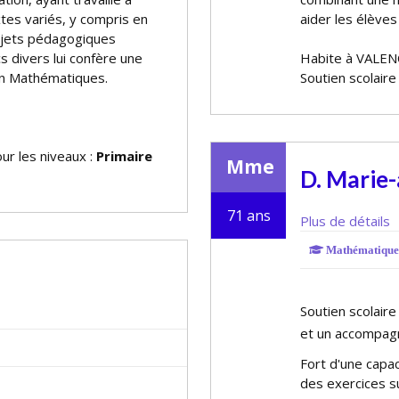
tes variés, y compris en
aider les élèves
ojets pédagogiques
s divers lui confère une
Habite à VALE
 en Mathématiques.
Soutien scolair
ur les niveaux :
Primaire
Mme
D. Marie
71 ans
Plus de détails
Mathématique
Soutien scolair
et un accompagn
Fort d'une capac
des exercices 