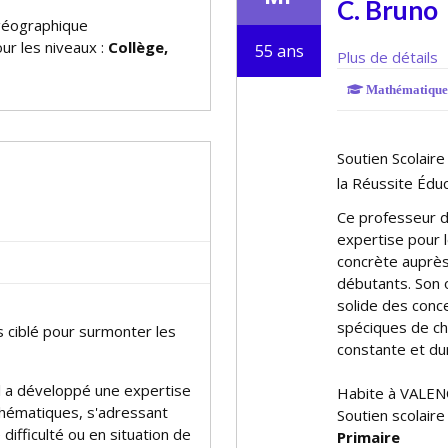
C. Bruno
géographique
ur les niveaux :
Collège,
55 ans
Plus de détails
Mathématique
Soutien Scolair
la Réussite Édu
Ce professeur 
expertise pour l
concrète auprès
débutants. Son 
solide des conc
spécifiques de 
 ciblé pour surmonter les
constante et du
l a développé une expertise
Habite à VALE
thématiques, s'adressant
Soutien scolair
ifficulté ou en situation de
Primaire