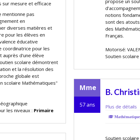
propose un souti
 sur mesure et efficace
d'accompagnemen
ne mentionne pas
notions fondam
ignement en
sont des atouts
ner diverses matières et
des Mathématiqu
ire pour les élèves en
Français.
yvalence éducative
e coordinatrice pour les
Motorisé: VALE
nt auprès d'une élève
Soutien scolair
soutien scolaire démontrent
cation et la résolution des
proche globale est
en scolaire Mathématiques"
Mme
B. Christ
géographique
57 ans
Plus de détails
ur les niveaux :
Primaire
Mathématique
Soutien scolaire