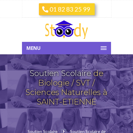
01 82 83 25 99
MENU
Soutien Scolaire
de
Biologie / SVT /
Sciences Naturelles à
SAINT-ETIENNE
Soutien Scolaire
Soutien Scolaire de