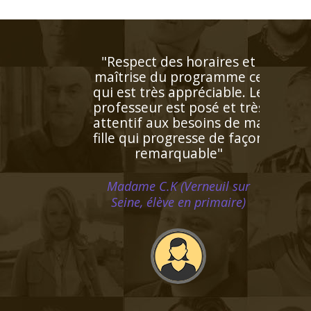
"Entièrement satisfaite.
Ma fille a augmenté sa
moyenne en anglais en
obtenant un 18/20 au
troisième trimestre. Je
compte faire la même
chose avec mon fils à la
rentrée de septembre avec
bien entendu la même
enseignante !"
Madame B.S (Villeneuve d'Ascq,
élève en classe de troisième)