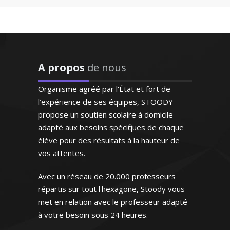
et à l'écoute qui s'adapte
aux besoins de l'enfant et
répond à ses demandes"
D’origine britannique, la langue anglaise
est ma langue maternelle. J’enseigne
Madame M.N (Bordeaux, élève
depuis de nombreuses années en France
en première S)
A propos
de nous
(écoles privées et traduction) et je donne
des cours particuliers en tenant compte
Organisme agréé par l'État et fort de
du niveau de mes élèves et de leurs
l’expérience de ses équipes, STOODY
ambitions
propose un soutien scolaire à domicile
adapté aux besoins spécifiques de chaque
élève pour des résultats à la hauteur de
vos attentes.
Avec un réseau de 20.000 professeurs
Madame F. Marie - Professeur
d’anglais - Bordeaux
répartis sur tout l'hexagone, Stoody vous
met en relation avec le professeur adapté
"Respect des horaires et
à votre besoin sous 24 heures.
maîtrise du programme ce