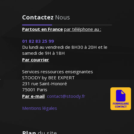
qui est très appréciable. Le
professeur est posé et très
Passionnée par l’art sous toutes ses
attentif aux besoins de ma
formes et ayant pour vocation de
Contactez
Nous
fille qui progresse de façon
l’enseigner, je prodigue des cours
remarquable"
Partout en France
par téléphone au :
particuliers en matière de design (design
d’espace, design des produits). Ma
Madame C.K (Verneuil sur
01 82 83 25 99
méthode d’enseignement combine la
Du lundi au vendredi de 8H30 à 20H et le
Seine, élève en primaire)
théorie avec la pratique pour un résultat
samedi de 9H à 18H
optimal
Par courrier
Services ressources enseignantes
STOODY by BEE EXPERT
231 rue Saint-Honoré
75001 Paris
Par e-mail
contact@stoody.fr
Madame C. Camille – Professeur
d’arts appliqués - Paris
Mentions légales
Plan
du site
J’enseigne l'économie et la gestion au