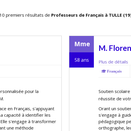
10 premiers résultats de
Professeurs de Français à TULLE (19
Mme
M. Flore
58 ans
Plus de détails
Français
ersonnalisée pour la
Soutien scolair
M.
réussite de vot
icace en Français, s'appuyant
Offrant un souti
 capacité à identifier les
s'engage à guid
 Elle s'engage à transformer
pédagogique pe
rtant une méthode
orthographe, lec