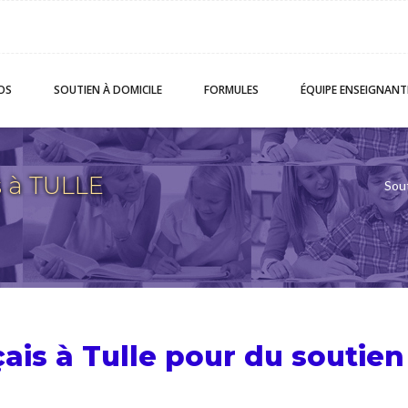
OS
SOUTIEN
À DOMICILE
FORMULES
ÉQUIPE
ENSEIGNANT
s à TULLE
Sout
çais à Tulle pour du
soutien