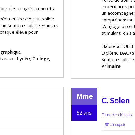
expériences prof
 pour des progrès concrets
un accompagneme
xpérimentée avec un solide
compréhension e
 un soutien scolaire Français
s'engage à rend
chaque élève pour
stimulant, en s'
Habite à TULLE
ographique
Diplôme
BAC+5
niveaux :
Lycée, Collège,
Soutien scolaire
Primaire
Mme
C. Solen
52 ans
Plus de détails
Français