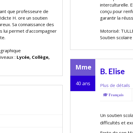
interculturelle
 tant que professeure de
conçu pour renfo
icte H. offre un soutien
garantir la réus
oureux. Sa connaissance des
s lui permet d'accompagner
Motorisé: TULL
te.
Soutien scolaire
ographique
niveaux :
Lycée, Collège,
Mme
B. Elise
40 ans
Plus de détails
Français
Un soutien scola
difficultés et ex
Forte de son Ma