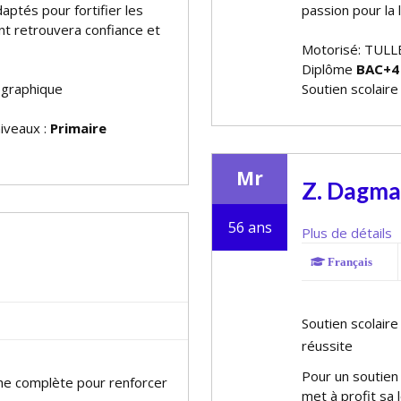
aptés pour fortifier les
passion pour la 
nt retrouvera confiance et
Motorisé: TULL
Diplôme
BAC+4
ographique
Soutien scolaire
niveaux :
Primaire
Mr
Z. Dagma
56 ans
Plus de détails
Français
Soutien scolair
réussite
Pour un soutien 
che complète pour renforcer
met à profit sa