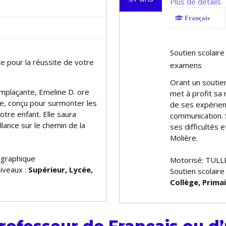
Plus de détails
Français
Soutien scolaire
ce pour la réussite de votre
examens
Offrant un souti
plaçante, Emeline D. offre
met à profit sa 
re, conçu pour surmonter les
de ses expérien
votre enfant. Elle saura
communication. 
lance sur le chemin de la
ses difficultés 
Molière.
ographique
Motorisé: TULL
niveaux :
Supérieur, Lycée,
Soutien scolaire
Collège, Prima