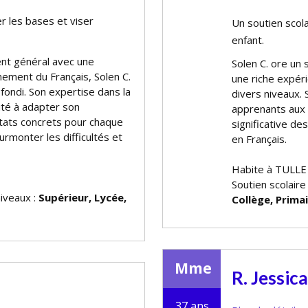
er les bases et viser
Un soutien scola
enfant.
nt général avec une
Solen C. offre un
nement du Français, Solen C.
une riche expér
ofondi. Son expertise dans la
divers niveaux. 
ité à adapter son
apprenants aux
tats concrets pour chaque
significative d
urmonter les difficultés et
en Français.
Habite à TULLE
Soutien scolaire
niveaux :
Supérieur, Lycée,
Collège, Prima
Mme
R. Jessica
37 ans