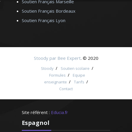
Soutien Français Marseille
Soutien Français Bordeaux
Soutien Français Lyon
Stoody par Bee Expert
. © 2020
/
/
Stoody
Soutien scolaire
/
Formules
Equipe
/
/
enseignante
Tarifs
Contact
Site référent :
Educia.fr
Espagnol