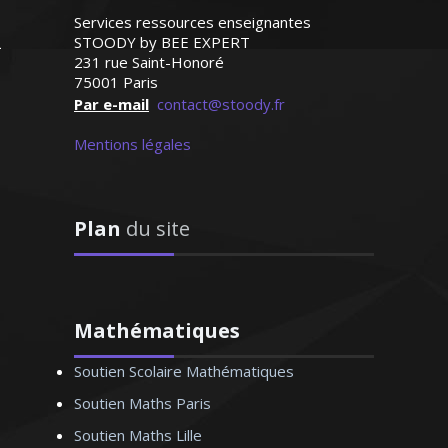
de plus en plus pour les
aux spécificités de chaque élève
Services ressources enseignantes
maths et les résultats
STOODY by BEE EXPERT
suivent"
231 rue Saint-Honoré
75001 Paris
Monsieur D.Z (Bordeaux, élève
Par e-mail
contact@stoody.fr
en première S)
Mentions légales
Madame Y. Coralie – Professeur de
mathématiques - Lyon
Plan
du site
Diplômé d'un DESS droit des
entreprises commerciales, j’enseigne au
Mathématiques
sein des universités. À l'écoute et doté du
Soutien Scolaire Mathématiques
sens pédagogique, je m'attache avant
tout à analyser les besoins de l'élèves
Soutien Maths Paris
pour y répondre efficacement
Soutien Maths Lille