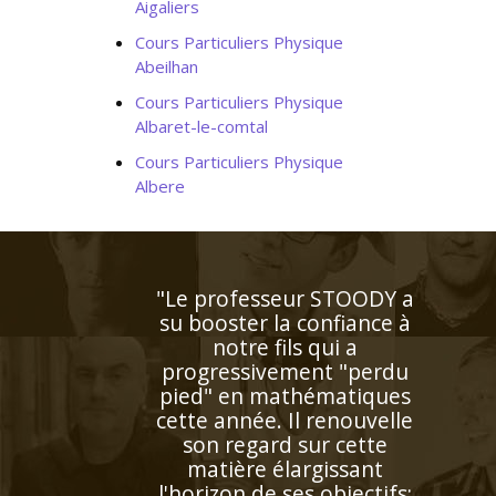
Aigaliers
Cours Particuliers Physique
Abeilhan
Cours Particuliers Physique
Albaret-le-comtal
Cours Particuliers Physique
Albere
"Enseignant de très grande
qualité connaissant
parfaitement l'espagnol
puisqu'il s'agit de sa langue
natale. Très doué pour
enseigner, il prépare
excellemment ses cours.
Bref un modèle"