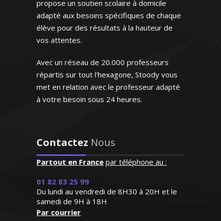
propose un soutien scolaire à domicile
et aux concours
adapté aux besoins spécifiques de chaque
élève pour des résultats à la hauteur de
vos attentes.
Avec un réseau de 20.000 professeurs
répartis sur tout l'hexagone, Stoody vous
Monsieur H. Stéphane – Ingénieur
informaticien - Bordeaux
met en relation avec le professeur adapté
à votre besoin sous 24 heures.
"Le professeur STOODY a
su booster la confiance à
notre fils qui a
Contactez
Nous
progressivement "perdu
Ingénieur de formation, je possède une
pied" en mathématiques
Partout en France
par téléphone au :
grande expérience en tant que
cette année. Il renouvelle
professeur de cours particuliers à
son regard sur cette
01 82 83 25 99
domicile. Du lycée et jusqu'aux classes
Du lundi au vendredi de 8H30 à 20H et le
matière élargissant
préparatoires, j’assure des cours de
samedi de 9H à 18H
l'horizon de ses objectifs;
Par courrier
mathématiques adaptés aux besoins et
Ainsi fait, il s’enthousiasme