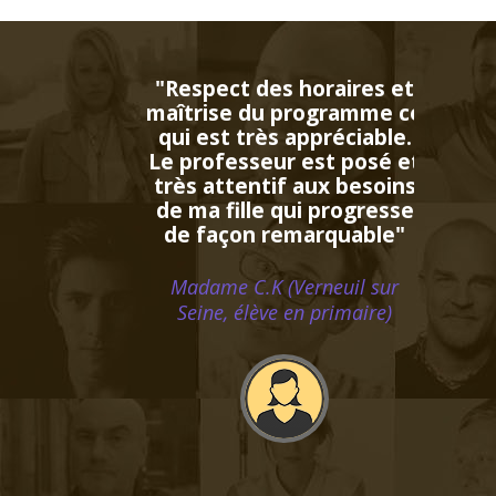
es horaires et
u programme ce
ès appréciable.
eur est posé et
tif aux besoins
e qui progresse
remarquable"
 (Verneuil sur
ve en primaire)
seur STOODY a