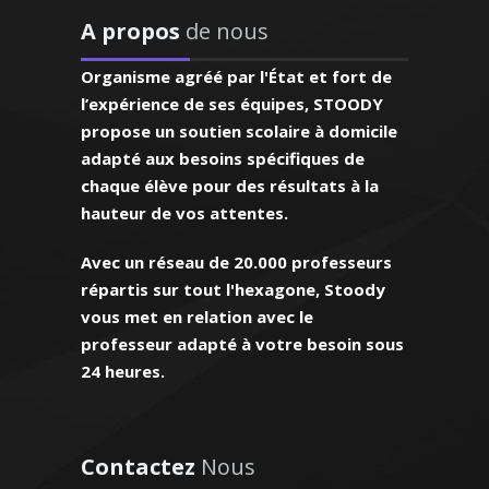
uliers en tenant compte
 première L)
A propos
de nous
es élèves et de leurs
bitions
Organisme agréé par l'État et fort de
l’expérience de ses équipes, STOODY
propose un soutien scolaire à domicile
adapté aux besoins spécifiques de
chaque élève pour des résultats à la
arie - Professeur
hauteur de vos attentes.
ante a détecté
is - Bordeaux
les difficultés
Avec un réseau de 20.000 professeurs
et lui a proposé
répartis sur tout l'hexagone, Stoody
 de travail
n DESS droit des
vous met en relation avec le
sé ! Ses notes
erciales, j’enseigne au
éliorées au fur
professeur adapté à votre besoin sous
és. À l'écoute et doté du
e. De plus elle
24 heures.
e, je m'attache avant
gentille et je
les besoins de l'élèves
a recommander
ndre efficacement
s personnes de
ntourage"
Contactez
Nous