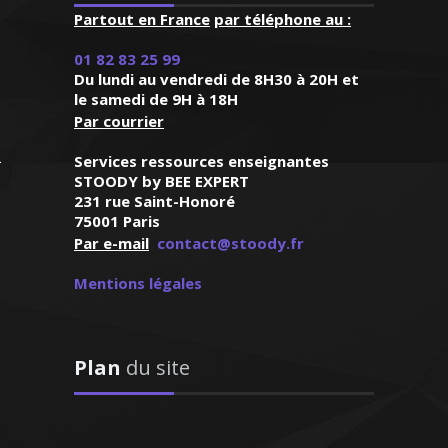
Partout en France
par téléphone au :
(Rennes, élève en
minale)
01 82 83 25 99
Du lundi au vendredi de 8H30 à 20H et
an-Yves – Professeur
le samedi de 9H à 18H
e de droit - Paris
Par courrier
Services ressources enseignantes
STOODY by BEE EXPERT
ilosophie pour tous les
231 rue Saint-Honoré
75001 Paris
 supérieur) et je donne
Par e-mail
contact@stoody.fr
 renforcement et de
our la préparation au
Mentions légales
te, l’épanouissement
e mes élèves sont ma
ale motivation
Plan
du site