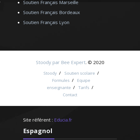
Soutien Français Marseille
Soutien Français Bordeaux
Soutien Français Lyon
Stoody par Bee Expert
. © 2020
/
/
Stoody
Soutien scolaire
/
Formules
Equipe
/
/
enseignante
Tarifs
Contact
Site référent :
Educia.fr
Espagnol