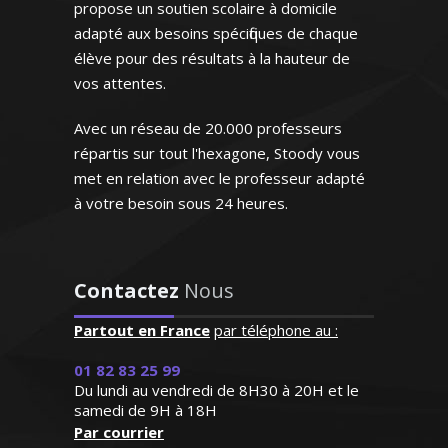
propose un soutien scolaire à domicile
adapté aux besoins spécifiques de chaque
élève pour des résultats à la hauteur de
vos attentes.
"Très bon contact, identifie
Madame W. Hélène – Professeur de
facilement les lacunes de
mathématiques – Bordeaux
Avec un réseau de 20.000 professeurs
l'enfant. Très bonne
répartis sur tout l'hexagone, Stoody vous
pédagogie ce qui facilite
Ingénieur de formation, je possède une
met en relation avec le professeur adapté
beaucoup l'apprentissage.
grande expérience en tant que
Personne très agréable et
à votre besoin sous 24 heures.
professeur de cours particuliers à
serviable"
domicile. Du lycée et jusqu'aux classes
préparatoires, j’assure des cours de
Madame R.Y (Saint Cloud, élève
Contactez
Nous
mathématiques adaptés aux besoins et
en cinquième)
aux spécificités de chaque élève
Partout en France
par téléphone au :
01 82 83 25 99
Du lundi au vendredi de 8H30 à 20H et le
samedi de 9H à 18H
Par courrier