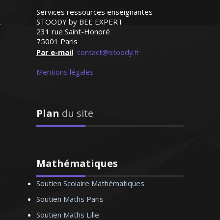
Madame Y. Coralie – Professeur de
mathématiques - Lyon
Services ressources enseignantes
STOODY by BEE EXPERT
231 rue Saint-Honoré
75001 Paris
J’ai enseigné l’allemand durant plusieurs
Par e-mail
contact@stoody.fr
années aussi bien au collège qu’au lycée.
Je forme aussi les adultes pour les
Mentions légales
besoins des entreprises ou autres. Grâce
à une méthode approuvée, l’allemand
n’est plus une langue inaccessible. Je
Plan
du site
saurai vous aider à la maîtriser
Mathématiques
Madame D. Monique – Professeur
Soutien Scolaire Mathématiques
d’allemand - Lille
Soutien Maths Paris
Soutien Maths Lille