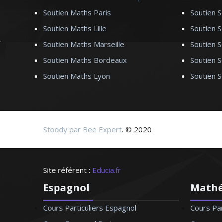
Soutien Maths Paris
Soutien S
ais - Nantes
Soutien Maths Lille
Soutien S
Soutien Maths Marseille
Soutien S
 pour vocation de
Soutien Maths Bordeaux
Soutien 
re de design (design
Soutien Maths Lyon
Soutien 
nt combine la théorie
mal
Stoody par Bee Expert
. © 2020
qués - Paris
Site référent :
Educia.fr
Espagnol
Math
Cours Particuliers Espagnol
Cours Pa