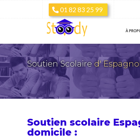
01 82 83 25 99
À PROP
Soutien Scolaire
d' Espagn
Soutien scolaire Esp
domicile :