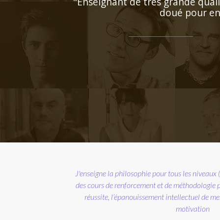
gue natale. Très
 posé et très
supérieur) et je donne
réparation au bac. La
sont ma principale