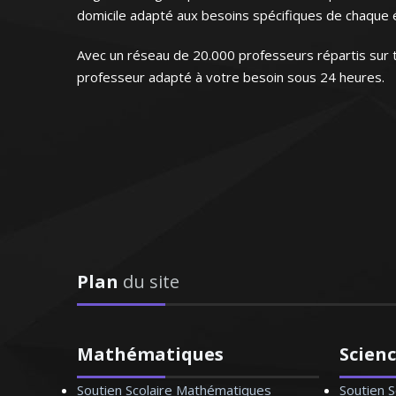
’enseigne au sein des
domicile adapté aux besoins spécifiques de chaque é
'attache avant tout à
 efficacement
Avec un réseau de 20.000 professeurs répartis sur t
professeur adapté à votre besoin sous 24 heures.
de droit - Paris
s que ça sera
tache à contribuer à
aimer la langue et la
Plan
du site
Mathématiques
Scien
Soutien Scolaire Mathématiques
Soutien S