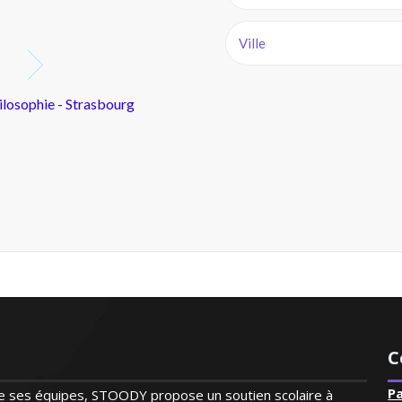
C
P
 de ses équipes, STOODY propose un soutien scolaire à