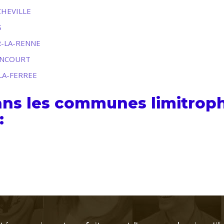
CHEVILLE
S
UR-LA-RENNE
AINCOURT
-LA-FERREE
ans les communes limitro
: