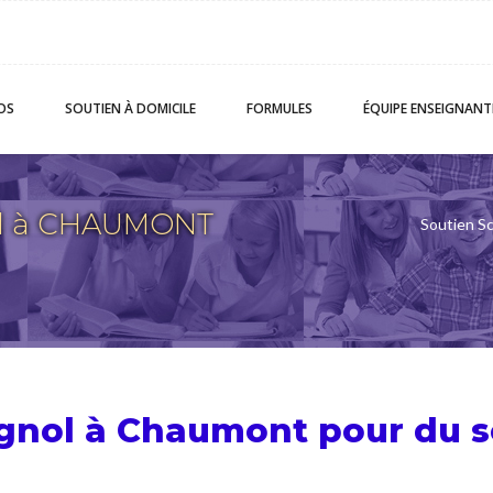
OS
SOUTIEN
À DOMICILE
FORMULES
ÉQUIPE
ENSEIGNANT
ol à CHAUMONT
Soutien Sc
agnol à Chaumont pour du
s