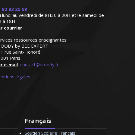
 82 83 25 99
 lundi au vendredi de 8H30 à 20H et le samedi de
H à 18H
r courrier
rvices ressources enseignantes
TOODY by BEE EXPERT
1 rue Saint-Honoré
001 Paris
r e-mail
contact@stoody.fr
ntions légales
Français
Soutien Scolaire Français