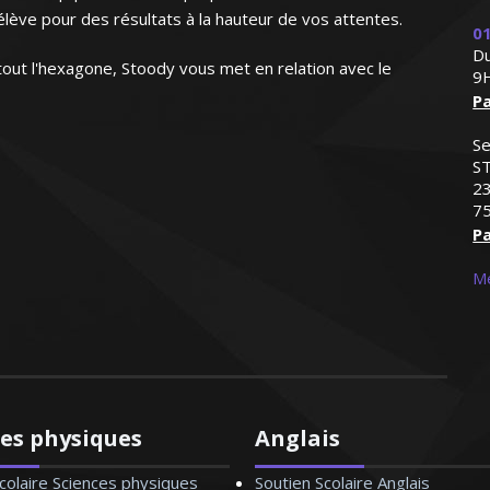
lève pour des résultats à la hauteur de vos attentes.
01
Du
out l'hexagone, Stoody vous met en relation avec le
9
Pa
Se
S
23
75
Pa
Me
ces physiques
Anglais
colaire Sciences physiques
Soutien Scolaire Anglais