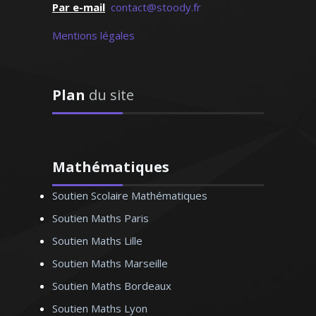
Par e-mail
contact@stoody.fr
Mentions légales
Ingénieur de formation, je possède une
grande expérience en tant que
professeur de cours particuliers à
Plan
du site
domicile. Du lycée et jusqu'aux classes
préparatoires, j’assure des cours de
mathématiques adaptés aux besoins et
aux spécificités de chaque élève
Mathématiques
Soutien Scolaire Mathématiques
Soutien Maths Paris
Soutien Maths Lille
Madame Y. Coralie – Professeur de
mathématiques - Lyon
Soutien Maths Marseille
Soutien Maths Bordeaux
Soutien Maths Lyon