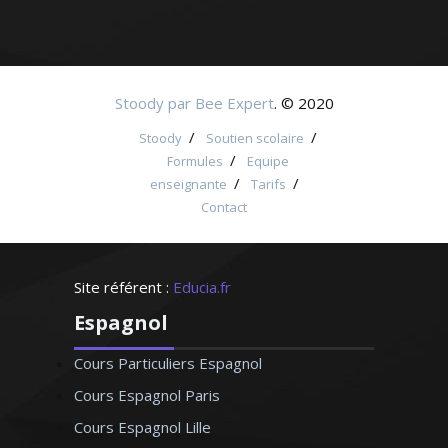
Stoody par Bee Expert
. © 2020
/
/
Stoody
Soutien scolaire
/
Formules
Equipe
/
/
enseignante
Tarifs
Contact
Site référent :
Educia.fr
Espagnol
Cours Particuliers Espagnol
Cours Espagnol Paris
Cours Espagnol Lille