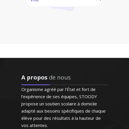
"Professeur consciencieux,
Monsieur O. Thomas – Professeur
proche de l'élève, patient,
de mathématiques - Marseille
disponible. J'aurai recours
à son aide dès que ça sera
D’origine britannique, la langue anglaise
nécessaire"
est ma langue maternelle. J’enseigne
depuis de nombreuses années en France
Madame G.M (Strasbourg,
(écoles privées et traduction) et je donne
élève en première L)
A propos
de nous
des cours particuliers en tenant compte
du niveau de mes élèves et de leurs
Organisme agréé par l'État et fort de
ambitions
l’expérience de ses équipes, STOODY
propose un soutien scolaire à domicile
adapté aux besoins spécifiques de chaque
élève pour des résultats à la hauteur de
vos attentes.