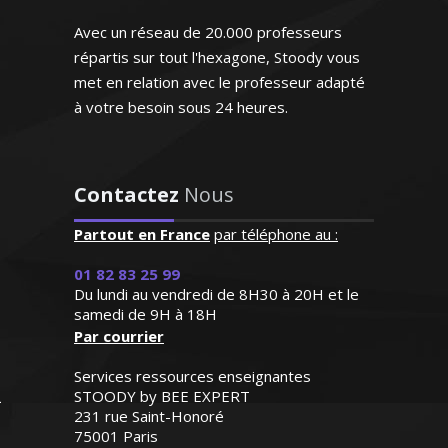
Madame F. Marie - Professeur
d’anglais - Bordeaux
Avec un réseau de 20.000 professeurs
"Le professeur STOODY a
répartis sur tout l'hexagone, Stoody vous
su booster la confiance à
met en relation avec le professeur adapté
notre fils qui a
à votre besoin sous 24 heures.
progressivement "perdu
Professeur certifiée de mathématiques
pied" en mathématiques
et passionnée par l'enseignement, je me
cette année. Il renouvelle
rends disponible pour des cours
son regard sur cette
Contactez
Nous
particuliers à domicile tous niveaux
matière élargissant
(jusqu'au baccalauréat). Dynamique,
l'horizon de ses objectifs;
Partout en France
par téléphone au :
patiente et méthodique, je suis capable
Ainsi fait, il s’enthousiasme
d’élever le niveau de mon élève en un
de plus en plus pour les
01 82 83 25 99
maths et les résultats
rien de temps
Du lundi au vendredi de 8H30 à 20H et le
suivent"
samedi de 9H à 18H
Par courrier
Monsieur D.Z (Bordeaux, élève
Services ressources enseignantes
en première S)
STOODY by BEE EXPERT
231 rue Saint-Honoré
Madame W. Hélène – Professeur de
75001 Paris
mathématiques – Bordeaux