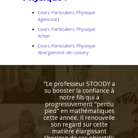
Cours Particuliers Physique
Agencourt
Cours Particuliers Physique
Achun
Cours Particuliers Physique
Abergement-de-cuisery
"Professeur très disponible
et à l'écoute qui s'adapte
aux besoins de l'enfant et
répond à ses demandes"
Madame M.N (Bordeaux, élève
en première S)