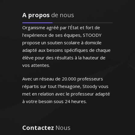
qui est très appréciable. Le
professeur est posé et très
D’origine britannique, la langue anglaise
attentif aux besoins de ma
A propos
de nous
est ma langue maternelle. J’enseigne
fille qui progresse de façon
depuis de nombreuses années en France
remarquable"
Organisme agréé par l'État et fort de
(écoles privées et traduction) et je donne
l’expérience de ses équipes, STOODY
des cours particuliers en tenant compte
Madame C.K (Verneuil sur
propose un soutien scolaire à domicile
du niveau de mes élèves et de leurs
Seine, élève en primaire)
adapté aux besoins spécifiques de chaque
ambitions
élève pour des résultats à la hauteur de
vos attentes.
Avec un réseau de 20.000 professeurs
répartis sur tout l'hexagone, Stoody vous
met en relation avec le professeur adapté
Madame F. Marie - Professeur
d’anglais - Bordeaux
à votre besoin sous 24 heures.
"Professeur consciencieux,
Contactez
Nous
proche de l'élève, patient,