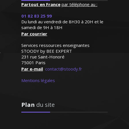
disponible. J'aurai recours
Partout en France
par téléphone au :
à son aide dès que ça sera
Depuis 15 ans déjà, j’enseigne les cours
01 82 83 25 99
nécessaire"
de comptabilité et gestion dans les
Du lundi au vendredi de 8H30 à 20H et le
lycées professionnels et je donne des
samedi de 9H à 18H
Madame G.M (Strasbourg,
Par courrier
formations spécialisées sur mesure pour
élève en première L)
les professionnels de la vente et du
Services ressources enseignantes
marketing. J’aime transmettre le savoir
STOODY by BEE EXPERT
et aider mes élèves à bien réussir
231 rue Saint-Honoré
75001 Paris
Par e-mail
contact@stoody.fr
Mentions légales
Madame P. Adélaïde – Professeur de
comptabilité/gestion - Nantes
Plan
du site