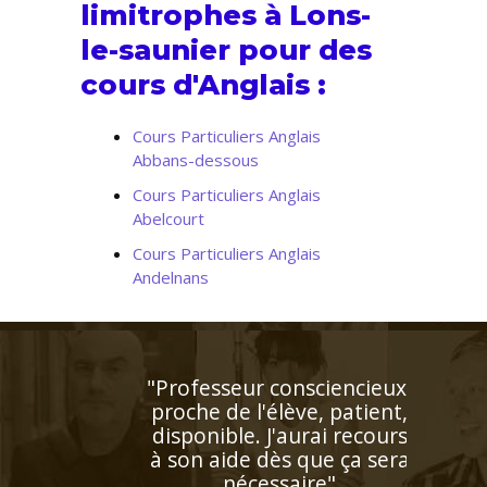
limitrophes à Lons-
le-saunier pour des
cours d'Anglais :
Cours Particuliers Anglais
Abbans-dessous
Cours Particuliers Anglais
Abelcourt
Cours Particuliers Anglais
Andelnans
"Enseignant de très grande
qualité connaissant
parfaitement l'espagnol
puisqu'il s'agit de sa langue
natale. Très doué pour