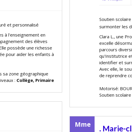
Soutien scolaire
turé et personnalisé
surmonter les di
es à l'enseignement en
Clara L., une P
compagnement des élèves
excelle désormai
 Elle possède une richesse
parcours divers
e pour aider les enfants à
qu'Institutrice 
identifier et su
Avec elle, le so
 sa zone géographique
de reprendre co
niveaux :
Collège, Primaire
Motorisé: BOUR
Soutien scolaire
Mme
. Marie-c