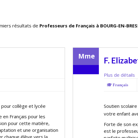
miers résultats de
Professeurs de Français à BOURG-EN-BRES
Mme
F. Elizab
Plus de détails
Français
 pour collège et lycée
Soutien scolair
votre enfant ave
ace en Français pour les
sion pour cette matière,
Forte de son ex
ptation et une organisation
est le professeu
r chaque élève vers la
parfaite maîtris