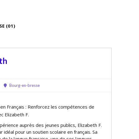
SE (01)
eth
Bourg-en-bresse
e en Français : Renforcez les compétences de
c Elizabeth F.
périence auprès des jeunes publics, Elizabeth F.
r idéal pour un soutien scolaire en français. Sa
e de la langue française, une de ses langues