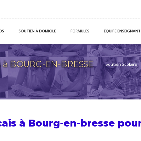
OS
SOUTIEN
À DOMICILE
FORMULES
ÉQUIPE
ENSEIGNANT
is à BOURG-EN-BRESSE
Soutien Scolaire
çais à Bourg-en-bresse pou