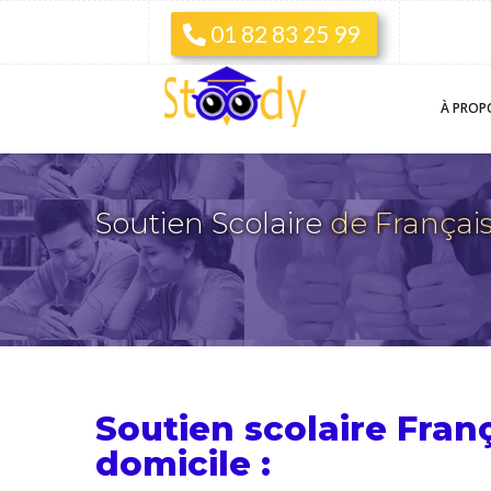
01 82 83 25 99
À PROP
Soutien Scolaire
de França
Soutien scolaire Fran
domicile :