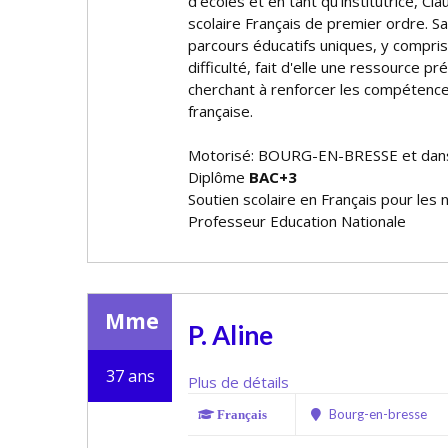
d'écoles et en tant qu'institutrice, C
scolaire Français de premier ordre. S
parcours éducatifs uniques, y compri
difficulté, fait d'elle une ressource p
cherchant à renforcer les compétence
française.
Motorisé: BOURG-EN-BRESSE et dans
Diplôme
BAC+3
Soutien scolaire en Français pour les 
Professeur Education Nationale
Mme
P. Aline
37 ans
Plus de détails
Bourg-en-bresse
Français