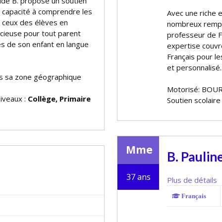
laude B. propose un soutien
a capacité à comprendre les
Avec une riche e
s ceux des élèves en
nombreux rempla
récieuse pour tout parent
professeur de Fr
s de son enfant en langue
expertise couv
Français pour le
et personnalisé.
 sa zone géographique
Motorisé: BOUR
niveaux :
Collège, Primaire
Soutien scolaire
Mme
B. Paulin
37 ans
Plus de détails
Français