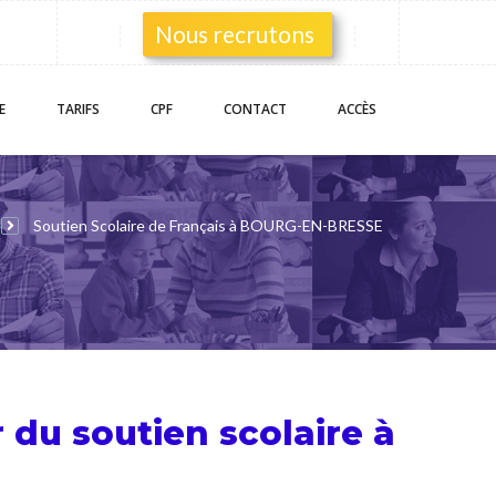
Nous recrutons
E
TARIFS
CPF
CONTACT
ACCÈS
Soutien Scolaire de Français à BOURG-EN-BRESSE
r du
soutien scolaire
à