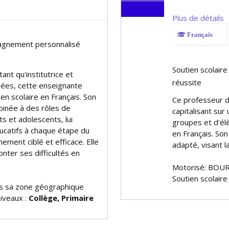
Plus de détails
Français
pagnement personnalisé
Soutien scolaire
ant qu'institutrice et
réussite
nnées, cette enseignante
n scolaire en Français. Son
Ce professeur de
binée à des rôles de
capitalisant sur
 et adolescents, lui
groupes et d'él
catifs à chaque étape du
en Français. Son
ement ciblé et efficace. Elle
adapté, visant l
nter ses difficultés en
Motorisé: BOUR
Soutien scolaire
 sa zone géographique
niveaux :
Collège, Primaire