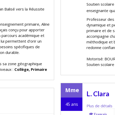
Soutien scolaire
in Balisé vers la Réussite
enseignante qua
Professeur des É
enseignement primaire, Aline
dynamique et pe
nçais conçu pour apporter
primaire et de s
on parcours académique et
accompagne chaq
i permettent d'offrir un
méthodique et bi
besoins spécifiques de
redonne confian
on durable.
Motorisé: BOUR
 sa zone géographique
Soutien scolaire
niveaux :
Collège, Primaire
Mme
L. Clara
45 ans
Plus de détails
Français