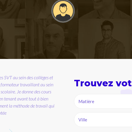
 fille a augmenté sa moyenne en anglais en obte
même chose avec mon fils à la rentrée de septem
enseignante !"
onale, je mets mon savoir-faire
Trouvez vot
ame B.S (Villeneuve d'Ascq, élève en classe de troisième
ves en difficultés
nglais – Marseille