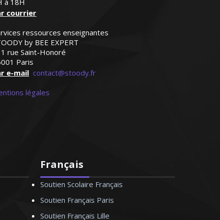
H à 18H
r courrier
rvices ressources enseignantes
TOODY by BEE EXPERT
1 rue Saint-Honoré
001 Paris
r e-mail
contact@stoody.fr
ntions légales
'agit de sa langue natale. Très
 un modèle"
Français
Soutien Scolaire Français
Soutien Français Paris
Soutien Français Lille