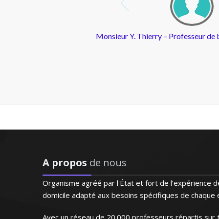
"L’enseignante a détecté rapidem
Ses notes se sont améliorées au
Professeur de mathématiques au sein de l’éduc
cours particuliers pour tous les niveaux. Passion
l’écoute des demandes de chacun
Monsieur Y. Arnaud - Professeur de 
A propos
de nous
"Professeur très disponible 
Organisme agréé par l'État et fort de l’expérience
domicile adapté aux besoins spécifiques de chaque é
Professeur certifiée de mathématiques et passio
rends disponible pour des cours particuliers à d
Avec un réseau de 20.000 professeurs répartis sur t