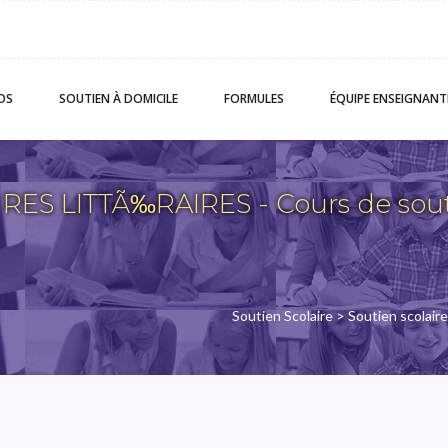
OS
SOUTIEN
À DOMICILE
FORMULES
ÉQUIPE
ENSEIGNANT
ES LITTÃ‰RAIRES - Cours de souti
Soutien Scolaire
>
Soutien scolair