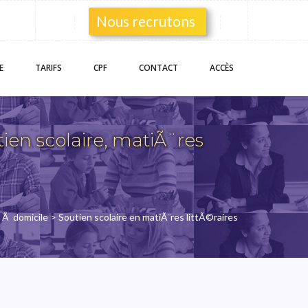
Nous recrutons
E
TARIFS
CPF
CONTACT
ACCÈS
en scolaire, matiÃ¨res
e Ã domicile
> Soutien scolaire en matiÃ¨res littÃ©raires