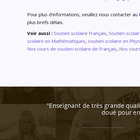
Pour plus d'informations, veuillez nous contacter au
plus brefs délais.
Voir aussi :
Soutien scolaire Français
,
Soutien scolair
scolaire en Mathématiques
,
soutien scolaire en Phy
Nos cours de soutien scolaire de Français
,
Nos cours
"Respect des horaires et maît
attentif a