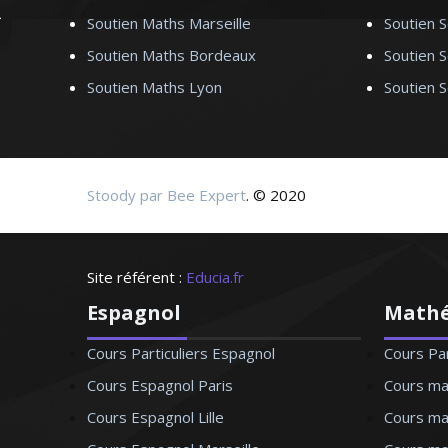
Soutien Maths Marseille
Soutien S
Monsieur K. Michel –Professeur de ph
Soutien Maths Bordeaux
Soutien 
Soutien Maths Lyon
Soutien 
Diplômé d'une maîtrise en biologie, j’enseigne l
lycées lyonnais depuis 1999. Je suis également
d'une structure chargée de l'accompagnement 
Stoody par Bee Expert
particuliers en SVT (niveau collège et lycée)
. © 2020
connaître mon élève pour déterminer conjointem
lui sera la mieux ada
Site référent :
Educia.fr
Espagnol
Math
Cours Particuliers Espagnol
Cours Pa
Monsieur Y. Thierry – Professeur de 
Cours Espagnol Paris
Cours ma
Cours Espagnol Lille
Cours mat