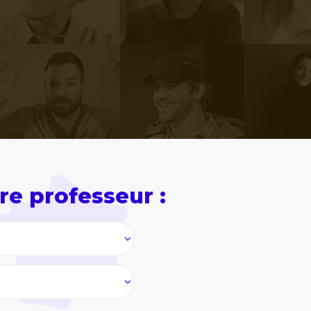
nant un 18/20 au troisième
bre avec bien entendu la même
re professeur :
)