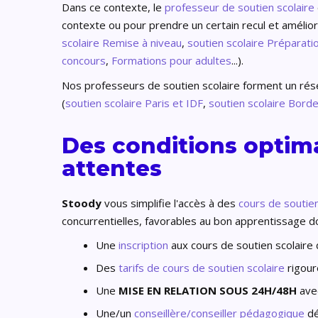
Dans ce contexte, le
professeur
de soutien scolaire
contexte ou pour prendre un certain recul et amélior
scolaire Remise à niveau
,
soutien scolaire Préparat
concours
,
Formations pour adultes
...).
Nos professeurs de soutien scolaire forment un réseau
(
soutien scolaire Paris et IDF
,
soutien scolaire Bord
Des conditions optima
attentes
Stoody
vous simplifie l'accès à des
cours de soutien
concurrentielles, favorables au bon apprentissage do
Une
inscription
aux cours de soutien scolaire 
Des
tarifs de cours de soutien scolaire
rigour
Une
MISE EN RELATION SOUS 24H/48H
avec
Une/un
conseillère/conseiller pédagogique
dé