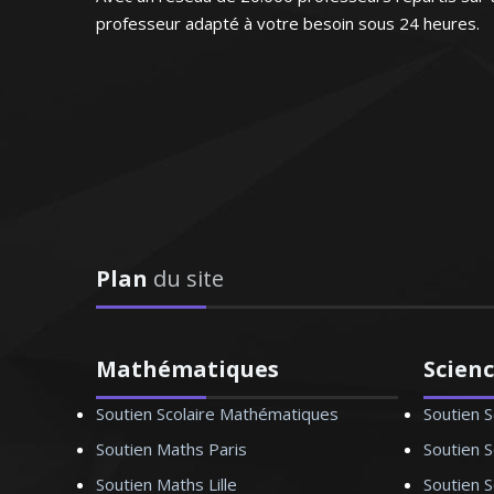
baccalauréat). Dynamique, patiente et méthodiqu
professeur adapté à votre besoin sous 24 heures.
niveau de mon élève en un ri
Madame W. Hélène – Professeur de ma
"Enseignant de très grande quali
doué pour en
Plan
du site
J'enseigne la philosophie pour tous les niveaux (
des cours de renforcement et de méthodologie p
réussite, l’épanouissement intellectuel de me
Mathématiques
Scien
motivation
Soutien Scolaire Mathématiques
Soutien S
Soutien Maths Paris
Soutien S
Soutien Maths Lille
Soutien S