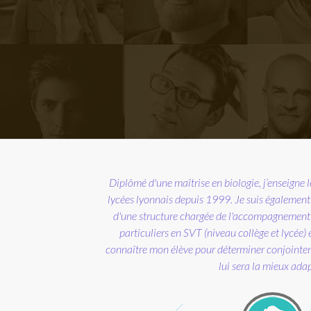
"Entièrement satisfaite. Ma
trimestre. Je compte faire la 
Enseignant vacataire au sein de l’éducation nati
Mad
et mon expérience au service des élè
Monsieur A. Eric – Professeur d’a