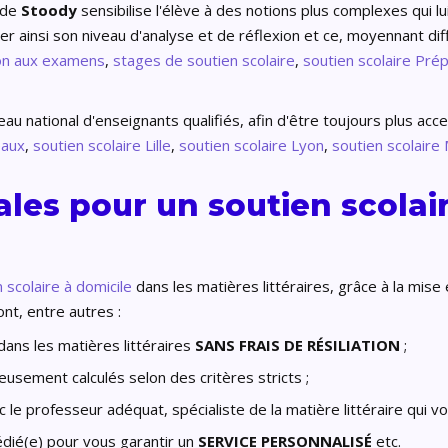
de
Stoody
sensibilise l'élève à des notions plus complexes qui lu
er ainsi son niveau d'analyse et de réflexion et ce, moyennant di
ion aux examens
,
stages de soutien scolaire
,
soutien scolaire Pré
 national d'enseignants qualifiés, afin d'être toujours plus acces
eaux
,
soutien scolaire Lille
,
soutien scolaire Lyon
,
soutien scolaire
les pour un soutien scolair
 scolaire à domicile
dans les matières littéraires, grâce à la mise
nt, entre autres :
dans les matières littéraires
SANS FRAIS DE RÉSILIATION
;
eusement calculés selon des critères stricts ;
 le professeur adéquat, spécialiste de la matière littéraire qui vo
dié(e) pour vous garantir un
SERVICE PERSONNALISÉ
etc.