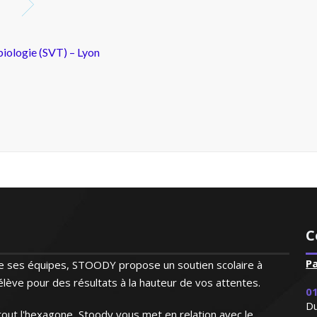
ent les difficultés de ma fille et lui a proposé un
 fur et à mesure. De plus elle est très gentille e
d'autres personnes de mon entourage"
ation nationale, je donne des
Monsieur J.K (Rennes, élève en terminale)
né par la pédagogie, je reste à
 de mes élèves
mathématiques - Paris
C
et à l'écoute qui s'adapte aux besoins de l'enfan
P
 de ses équipes, STOODY propose un soutien scolaire à
Madame M.N (Bordeaux, élève en première S)
lève pour des résultats à la hauteur de vos attentes.
01
nnée par l'enseignement, je me
Du
omicile tous niveaux (jusqu'au
out l'hexagone, Stoody vous met en relation avec le