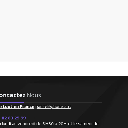
 plan de travail personnalisé !
t je souhaite la recommander à
ontactez
Nous
t et répond à ses demandes"
artout en France
par téléphone au :
 82 83 25 99
 lundi au vendredi de 8H30 à 20H et le samedi de