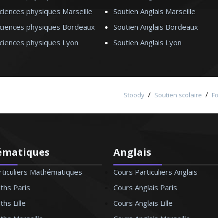
ciences physiques Marseille
Soutien Anglais Marseille
ilosophie - Strasbourg
Sciences physiques Bordeaux
Soutien Anglais Bordeaux
Sciences physiques Lyon
Soutien Anglais Lyon
es SVT au sein des collèges et
 formateur travaillant au sein
scolaire. Je donne des cours
/
/
 en tenant avant tout à bien
Stoody
Soutien scolaire
F
ent la méthode de travail qui
ptée
ématiques
Anglais
rticuliers Mathématiques
Cours Particuliers Anglais
biologie (SVT) – Lyon
ths Paris
Cours Anglais Paris
hs Lille
Cours Anglais Lille