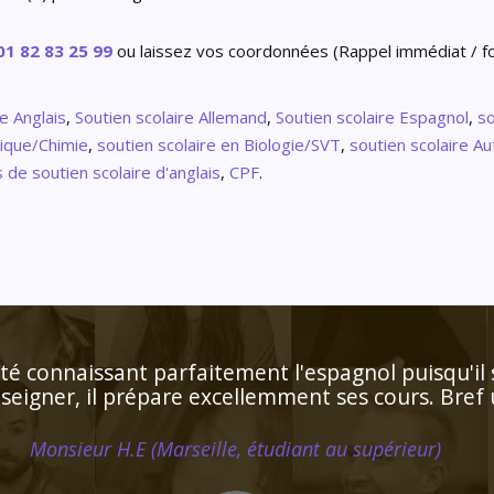
01 82 83 25 99
ou laissez vos coordonnées (Rappel immédiat / fo
e Anglais
,
Soutien scolaire Allemand
,
Soutien scolaire Espagnol
,
so
sique/Chimie
,
soutien scolaire en Biologie/SVT
,
soutien scolaire A
 de soutien scolaire d'anglais
,
CPF
.
rise du programme ce qui est très appréciable. Le
ux besoins de ma fille qui progresse de façon rem
Madame C.K (Verneuil sur Seine, élève en primaire)