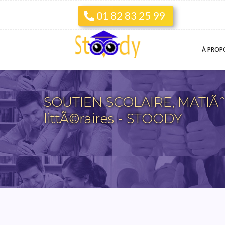
01 82 83 25 99
À PROP
SOUTIEN SCOLAIRE, MATIÃˆR
littÃ©raires - STOODY