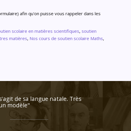
rmulaire) afin qu'on puisse vous rappeler dans les
utien scolaire en matières scientifiques
,
soutien
utres matières
,
Nos cours de soutien scolaire Maths
,
 professeur est posé et très
arquable"