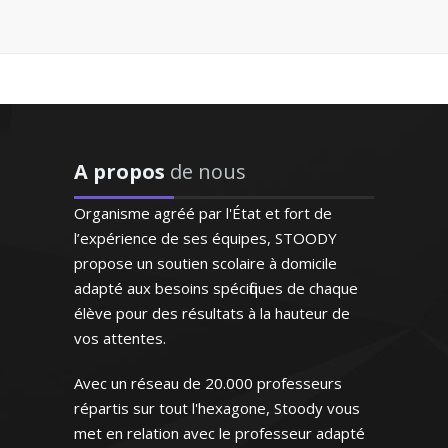
"L’enseignante a détecté
rapidement les difficultés
de ma fille et lui a proposé
un plan de travail
Depuis 15 ans déjà, j’enseigne les cours
personnalisé ! Ses notes se
de comptabilité et gestion dans les
sont améliorées au fur et à
A propos
de nous
lycées professionnels et je donne des
mesure. De plus elle est
formations spécialisées sur mesure pour
très gentille et je souhaite
Organisme agréé par l'État et fort de
les professionnels de la vente et du
la recommander à d'autres
l’expérience de ses équipes, STOODY
marketing. J’aime transmettre le savoir
personnes de mon
propose un soutien scolaire à domicile
et aider mes élèves à bien réussir
entourage"
adapté aux besoins spécifiques de chaque
élève pour des résultats à la hauteur de
Monsieur J.K (Rennes, élève en
vos attentes.
terminale)
Avec un réseau de 20.000 professeurs
répartis sur tout l'hexagone, Stoody vous
Madame P. Adélaïde – Professeur de
comptabilité/gestion - Nantes
met en relation avec le professeur adapté