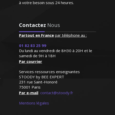
à votre besoin sous 24 heures.
"Excellente professeur qui
s’applique énormément et
donne de très bons
Contactez
Nous
résultats. Attentive,
Diplômé d'un DESS droit des
patiente et de surcroît très
Partout en France
par téléphone au :
entreprises commerciales, j’enseigne au
sympathique, elle a su
sein des universités. À l'écoute et doté du
s'octroyer la confiance de
01 82 83 25 99
sens pédagogique, je m'attache avant
notre fille dès le premier
Du lundi au vendredi de 8H30 à 20H et le
tout à analyser les besoins de l'élèves
samedi de 9H à 18H
contact"
pour y répondre efficacement
Par courrier
Madame G.F (Paris, élève en
Services ressources enseignantes
classe de seconde)
STOODY by BEE EXPERT
231 rue Saint-Honoré
75001 Paris
Par e-mail
contact@stoody.fr
Monsieur T. Jean-Yves – Professeur
universitaire de droit - Paris
Mentions légales