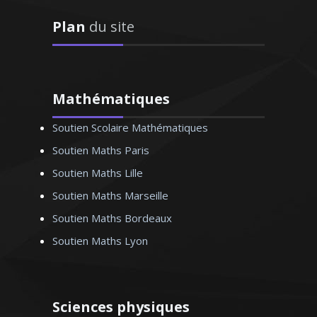
Plan
du site
Diplômé d'un Master 2 en anglais et fort
de deux ans d’expérience en Angleterre
Mathématiques
(où j’ai enseigné), j’aime aider mes élèves
Soutien Scolaire Mathématiques
à acquérir le bon niveau en fonction de
leurs attentes. Je donne des cours
Soutien Maths Paris
particuliers d’anglais pour tous les
Soutien Maths Lille
niveaux. Le bon relationnel, la
Soutien Maths Marseille
pédagogie basée sur le dialogue sont
mes atouts pour créer un climat positif
Soutien Maths Bordeaux
propice à l’apprentissage
Soutien Maths Lyon
Sciences physiques