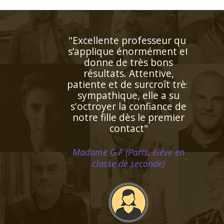
"Le professeur STOODY a
su booster la confiance à
notre fils qui a
progressivement "perdu
pied" en mathématiques
cette année. Il renouvelle
son regard sur cette
matière élargissant
l'horizon de ses objectifs;
Ainsi fait, il s’enthousiasme
de plus en plus pour les
maths et les résultats
suivent"
Monsieur D.Z (Bordeaux, élève
en première S)