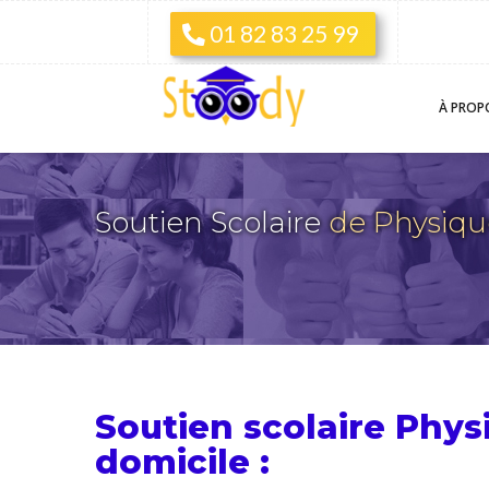
01 82 83 25 99
À PROP
Soutien Scolaire
de Physiq
Soutien scolaire Phy
domicile :