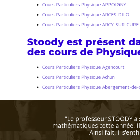
Cours Particuliers Physique APPOIGNY
Cours Particuliers Physique ARCES-DILO
Cours Particuliers Physique ARCY-SUR-CURE
Stoody est présent d
des cours de Physique
Cours Particuliers Physique Agencourt
Cours Particuliers Physique Achun
Cours Particuliers Physique Abergement-de-
"Très bon contact, identifie fa
l'