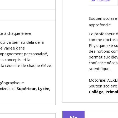
Physique
Soutien scolaire
approfondie
té à chaque élève
Ce professeur d
comme doctorant
qui va bien au-delà de la
Physique axé sur 
ce variée dans
des notions co
ompagnement personnalisé,
permet aux élève
s concepts et la
confiance néces
r la réussite de chaque élève
scientifique.
Motorisé: AUXE
géographique
Soutien scolaire
 niveaux :
Supérieur, Lycée,
Collège, Prima