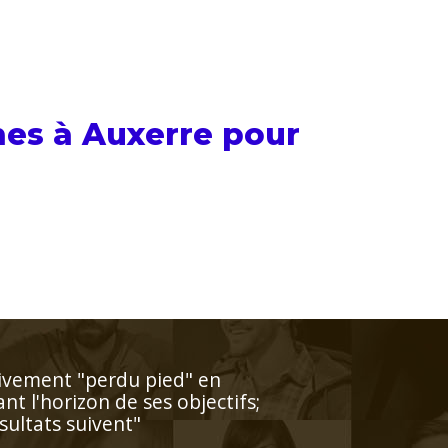
hes à Auxerre pour
gogie ce qui facilite beaucoup
"