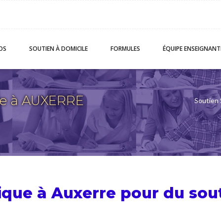
OS
SOUTIEN
À DOMICILE
FORMULES
ÉQUIPE
ENSEIGNANT
ue à AUXERRE
Soutien 
sique à Auxerre pour du
sou