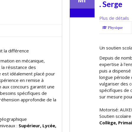
Mr
. Serge
Plus de détails
Physique
Un soutien scola
t la différence
Depuis de nomb
ormation en mécanique,
expertise à l'en
t la résistance des
puis a dispensé 
 est idéalement placé pour
longue période 
 expérience en remise à
vulgariser des 
on aux concours garantit une
spécifiques de
besoins spécifiques de
sur mesure pour
réhension approfondie de la
Motorisé: AUXE
Soutien scolaire
géographique
Collège, Prima
 niveaux :
Supérieur, Lycée,