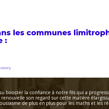
ans les communes limitrop
 :
cuisery
cilement les lacunes de l'enfant. Très bonne péda
apprentissage. Personne très agréable et serviable