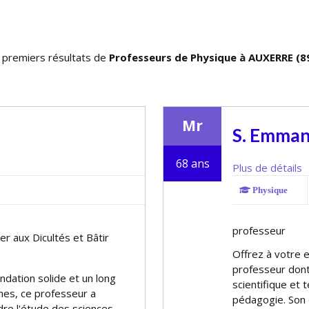
 premiers résultats de
Professeurs de Physique à AUXERRE (8
Mr
S. Emman
68 ans
Plus de détails
Physique
professeur
 aux Difficultés et Bâtir
Offrez à votre e
professeur dont
ation solide et un long
scientifique et
nes, ce professeur a
pédagogie. Son 
dre l'étude des sciences