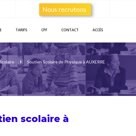
Nous recrutons
E
TARIFS
CPF
CONTACT
ACCÈS
Scolaire
Soutien Scolaire de Physique à AUXERRE
tien scolaire
à