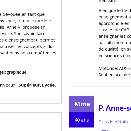
Réussite
Bien que le CV 
ce dévouée en tant que
enseignement sp
Physique, et une expertise
approfondie en 
ile, Anne V. propose un
classes de CAP 
ure. Son savoir-faire
enseigner les c
nnées d'enseignement, permet
parfaitement en
aîtriser les concepts ardus
de qualité, en s
uisant dans ses compétences
en sciences num
Motorisé: AUXE
géographique
Soutien scolaire
 niveaux :
Supérieur, Lycée,
Mme
P. Anne-
40 ans
Plus de détails