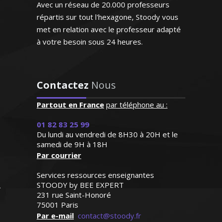
Avec un réseau de 20.000 professeurs
Madame P. Adélaïde – Professeur de
comptabilité/gestion - Nantes
répartis sur tout l'hexagone, Stoody vous
met en relation avec le professeur adapté
"Le professeur STOODY a
à votre besoin sous 24 heures.
su booster la confiance à
notre fils qui a
progressivement "perdu
J'enseigne la philosophie pour tous les
pied" en mathématiques
Contactez
Nous
niveaux (lycée et supérieur) et je donne
cette année. Il renouvelle
des cours de renforcement et de
son regard sur cette
Partout en France
par téléphone au :
méthodologie pour la préparation au
matière élargissant
bac. La réussite, l’épanouissement
l'horizon de ses objectifs;
01 82 83 25 99
intellectuel de mes élèves sont ma
Ainsi fait, il s’enthousiasme
Du lundi au vendredi de 8H30 à 20H et le
de plus en plus pour les
principale motivation
samedi de 9H à 18H
maths et les résultats
Par courrier
suivent"
Services ressources enseignantes
STOODY by BEE EXPERT
Monsieur D.Z (Bordeaux, élève
231 rue Saint-Honoré
en première S)
75001 Paris
Monsieur K. Michel –Professeur de
Par e-mail
contact@stoody.fr
philosophie - Strasbourg