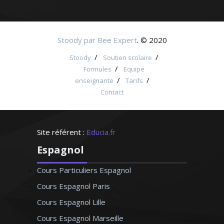
Stoody par Bee Expert
. © 2020
/
/
Stoody
Soutien scolaire
/
Formules
Equipe
/
/
enseignante
Tarifs
Contact
Site référent :
Educia.fr
Espagnol
Cours Particuliers Espagnol
Cours Espagnol Paris
Cours Espagnol Lille
Cours Espagnol Marseille