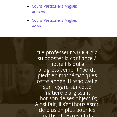
Cours Particuliers Anglais
Ambloy
Cours Particuliers Anglais
Adon
"Professeur consciencieux,
proche de l'élève, patient,
disponible. J'aurai recours
à son aide dès que ça sera
nécessaire"
Madame G.M (Strasbourg,
élève en première L)