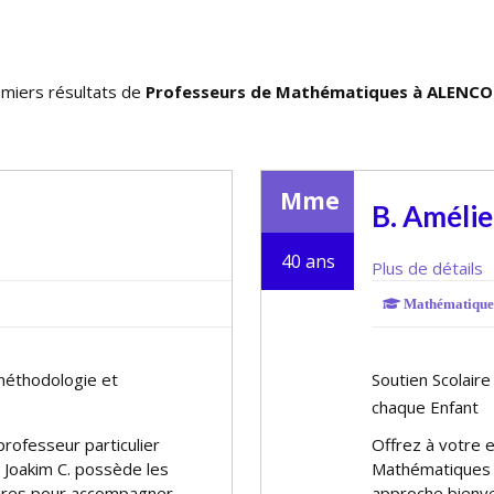
miers résultats de
Professeurs de Mathématiques à ALENCO
Mme
B. Amélie
40 ans
Plus de détails
Mathématique
méthodologie et
Soutien Scolair
chaque Enfant
rofesseur particulier
Offrez à votre e
 Joakim C. possède les
Mathématiques 
res pour accompagner
approche bienve