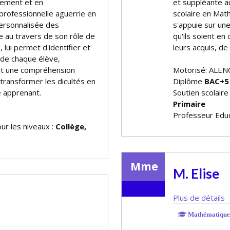
nement et en
et suppléante au
professionnelle aguerrie en
scolaire en Mat
personnalisée des
s'appuie sur un
 au travers de son rôle de
qu'ils soient en
, lui permet d'identifier et
leurs acquis, de 
 de chaque élève,
 et une compréhension
Motorisé: ALEN
ransformer les difficultés en
Diplôme
BAC+5
e apprenant.
Soutien scolair
Primaire
Professeur Educ
ur les niveaux :
Collège,
Mme
M. Elise
Plus de détails
Mathématique