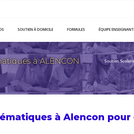
OS
SOUTIEN
À DOMICILE
FORMULES
ÉQUIPE
ENSEIGNANT
atiques à ALENCON
Soutien Scolair
hématiques à Alencon pour