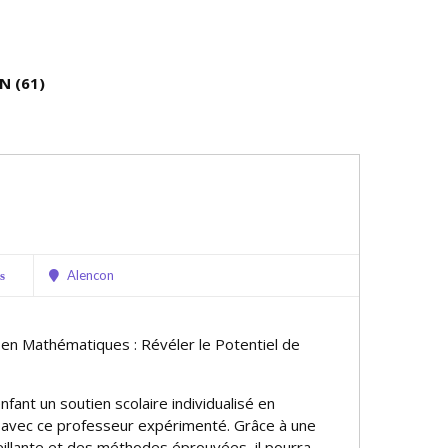
N (61)
Alencon
s
e en Mathématiques : Révéler le Potentiel de
nfant un soutien scolaire individualisé en
avec ce professeur expérimenté. Grâce à une
illante et des méthodes éprouvées, il pourra