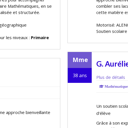
olaire Mathématiques, en se
combler ses lac
alisée et structurée.
cette matière es
 géographique
Motorisé: ALEN
Soutien scolair
ur les niveaux :
Primaire
Mme
G. Auréli
38 ans
Plus de détails
Mathématique
Un soutien scola
une approche bienveillante
d'élève
Grâce à son exp