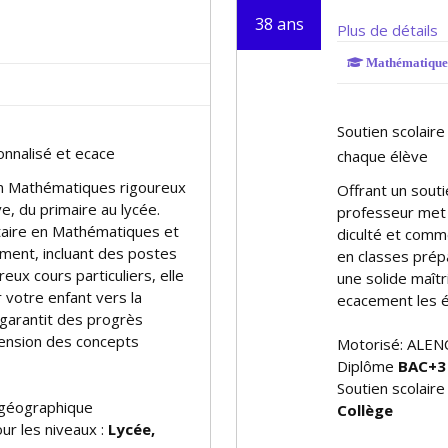
38 ans
Plus de détails
Mathématique
Soutien scolair
alisé et efficace
chaque élève
 en Mathématiques rigoureux
Offrant un sout
, du primaire au lycée.
professeur met 
itaire en Mathématiques et
difficulté et co
ment, incluant des postes
en classes prépa
ux cours particuliers, elle
une solide maît
votre enfant vers la
efficacement les 
garantit des progrès
hension des concepts
Motorisé: ALEN
Diplôme
BAC+3
Soutien scolair
 géographique
Collège
ur les niveaux :
Lycée,