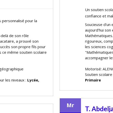
Un soutien scol
confiance et maî
 personnalisé pour la
Soucieuse d'un 
aujourd'hui son 
delà de son rôle
Mathématiques.
vacataire, a prouvé son
rigoureux, comp
ccès son propre fils pour
les sciences co
s ce même soutien scolaire
"Mathématiques"
accompagner les
 géographique
Motorisé: ALEN
Soutien scolair
ur les niveaux :
Lycée,
Primaire
Mr
T. Abdelja