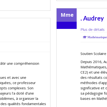
Mme
. Audrey
Plus de détails
Mathématique
Soutien Scolair
Depuis 2016, Au
Bâtir une compréhension
Mathématiques,
CE2) et une élè
ues et avec une
des résultats co
iquées, ce professeur
méthodes d'appr
ncepts complexes. Son
significative e
ajeurs l'a doté d'une
sa pédagogie fon
oblèmes, à organiser la
bases en Mathém
, des qualités fondamentales