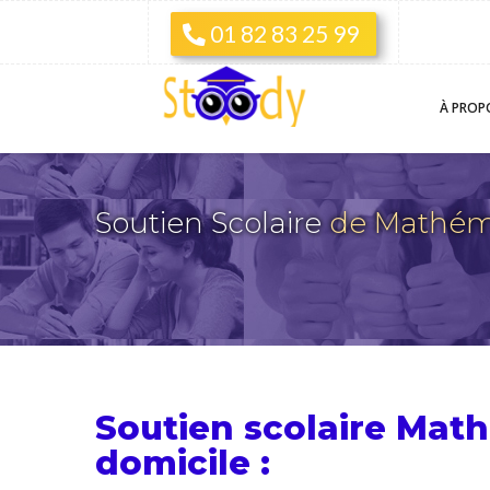
01 82 83 25 99
À PROP
Soutien Scolaire
de Mathém
Soutien scolaire Mat
domicile :