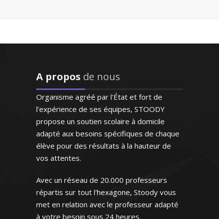
Monsieur S. Bernard - Professeur de
parfaitement l'espagnol
physique/chimie - Lille
puisqu'il s'agit de sa langue
D’origine britannique, la langue anglaise
natale. Très doué pour
est ma langue maternelle. J’enseigne
enseigner, il prépare
depuis de nombreuses années en France
excellemment ses cours.
(écoles privées et traduction) et je donne
Bref un modèle"
des cours particuliers en tenant compte
A propos
de nous
du niveau de mes élèves et de leurs
Monsieur H.E (Marseille,
ambitions
étudiant au supérieur)
Organisme agréé par l'État et fort de
l’expérience de ses équipes, STOODY
propose un soutien scolaire à domicile
adapté aux besoins spécifiques de chaque
élève pour des résultats à la hauteur de
vos attentes.
Madame F. Marie - Professeur
"Entièrement satisfaite.
d’anglais - Bordeaux
Ma fille a augmenté sa
Avec un réseau de 20.000 professeurs
moyenne en anglais en
répartis sur tout l'hexagone, Stoody vous
obtenant un 18/20 au
Enseignant vacataire au sein de
met en relation avec le professeur adapté
troisième trimestre. Je
l’éducation nationale, je mets mon
compte faire la même
à votre besoin sous 24 heures.