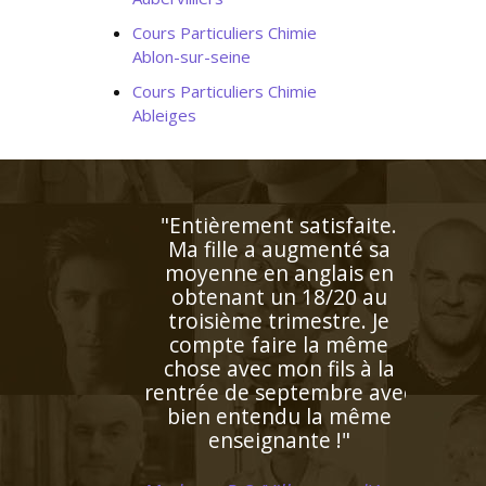
Cours Particuliers Chimie
Ablon-sur-seine
Cours Particuliers Chimie
Ableiges
"Excellente professeur qui
s’applique énormément et
donne de très bons
résultats. Attentive,
patiente et de surcroît très
sympathique, elle a su
s'octroyer la confiance de
notre fille dès le premier
contact"
Madame G.F (Paris, élève en