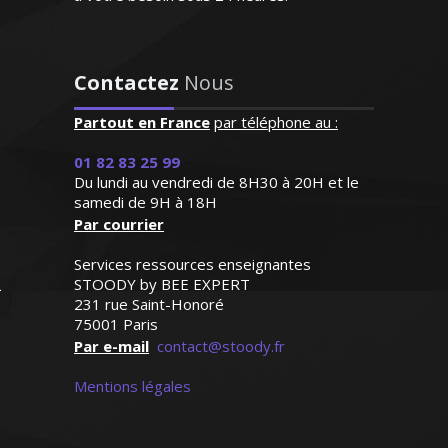
savoir-faire et mon expérience au
chose avec mon fils à la
service des élèves en difficultés
rentrée de septembre avec
bien entendu la même
Contactez
Nous
enseignante !"
Partout en France
par téléphone au :
Madame B.S (Villeneuve d'Ascq,
élève en classe de troisième)
01 82 83 25 99
Monsieur A. Eric – Professeur
Du lundi au vendredi de 8H30 à 20H et le
d’anglais – Marseille
samedi de 9H à 18H
Par courrier
Services ressources enseignantes
STOODY by BEE EXPERT
231 rue Saint-Honoré
75001 Paris
Diplômé d'un DESS droit des
Par e-mail
contact@stoody.fr
entreprises commerciales, j’enseigne au
sein des universités. À l'écoute et doté du
Mentions légales
sens pédagogique, je m'attache avant
tout à analyser les besoins de l'élèves
pour y répondre efficacement