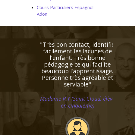
Cours Particuliers Espagnol
Adon
"Respect des horaires et
maîtrise du programme ce
qui est très appréciable. Le
professeur est posé et très
attentif aux besoins de ma
fille qui progresse de façon
remarquable"
Madame C.K (Verneuil sur
Seine, élève en primaire)