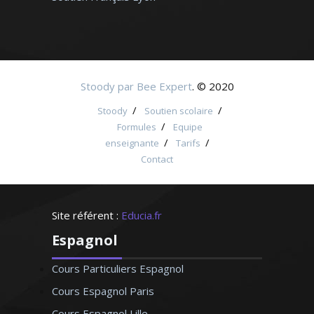
Stoody par Bee Expert
. © 2020
/
/
Stoody
Soutien scolaire
/
Formules
Equipe
/
/
enseignante
Tarifs
Contact
Site référent :
Educia.fr
Espagnol
Cours Particuliers Espagnol
Cours Espagnol Paris
Cours Espagnol Lille