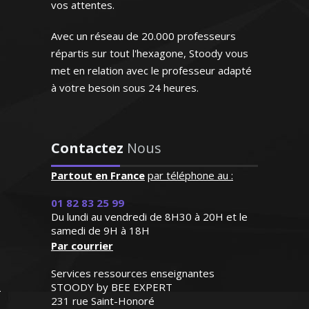
vos attentes.
Monsieur J.K (Rennes, élève en
terminale)
Avec un réseau de 20.000 professeurs
répartis sur tout l'hexagone, Stoody vous
met en relation avec le professeur adapté
à votre besoin sous 24 heures.
Madame C. Camille – Professeur
d’arts appliqués - Paris
"Très bon contact, identifie
Contactez
Nous
facilement les lacunes de
l'enfant. Très bonne
Partout en France
par téléphone au :
pédagogie ce qui facilite
J’enseigne l'économie et la gestion au
01 82 83 25 99
beaucoup l'apprentissage.
sein de l’éducation nationale depuis
Du lundi au vendredi de 8H30 à 20H et le
Personne très agréable et
1998. Je donne des cours particuliers
samedi de 9H à 18H
serviable"
Par courrier
de mathématiques aussi bien pour les
classes du lycée (de la première à la
Madame R.Y (Saint Cloud, élève
Services ressources enseignantes
terminale) que pour les étudiants du
en cinquième)
STOODY by BEE EXPERT
supérieur (BTS, DUT et licence). Rendre
231 rue Saint-Honoré