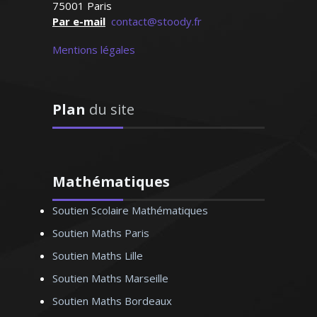
les mathématiques accessibles et
75001 Paris
passionnantes est mon ambition
Par e-mail
contact@stoody.fr
Mentions légales
Plan
du site
Monsieur O. Thomas – Professeur
de mathématiques - Marseille
Mathématiques
Soutien Scolaire Mathématiques
Ingénieur de formation, je possède une
grande expérience en tant que
Soutien Maths Paris
professeur de cours particuliers à
Soutien Maths Lille
domicile. Du lycée et jusqu'aux classes
Soutien Maths Marseille
préparatoires, j’assure des cours de
mathématiques adaptés aux besoins et
Soutien Maths Bordeaux
aux spécificités de chaque élève