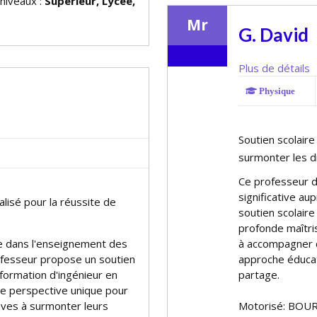
 niveaux :
Supérieur, Lycée,
Mr
G. David
Plus de détails
Physique
Soutien scolair
surmonter les di
Ce professeur d
significative au
lisé pour la réussite de
soutien scolair
profonde maîtri
e dans l'enseignement des
à accompagner c
ofesseur propose un soutien
approche éducat
 formation d'ingénieur en
partage.
une perspective unique pour
lèves à surmonter leurs
Motorisé: BOUR