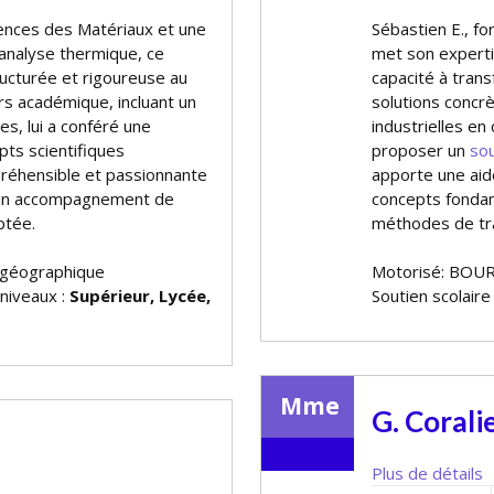
iences des Matériaux et une
Sébastien E., fo
 analyse thermique, ce
met son experti
ucturée et rigoureuse au
capacité à tra
rs académique, incluant un
solutions concr
res, lui a conféré une
industrielles en
pts scientifiques
proposer un
sou
réhensible et passionnante
apporte une aid
ir un accompagnement de
concepts fonda
ptée.
méthodes de tra
 géographique
Motorisé: BOUR
 niveaux :
Supérieur, Lycée,
Soutien scolaire
Mme
G. Corali
Plus de détails