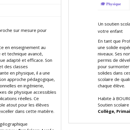
Physique
Un soutien scol
pproche sur mesure pour
votre enfant
En tant que Prof
nce en enseignement au
une solide expé
ue et technique avancé,
niveaux. Ses no
ue adapté et efficace. Son
permis de déve
 et des classes
pour surmonter l
nte en physique, il a une
solides dans ces 
Son approche pédagogique,
scolaire de qual
onnelles en ingénierie,
chaque élève.
xes de physique accessibles
plications réelles. Ce
Habite à BOUR
ble atout pour les élèves
Soutien scolaire
exceller dans cette matière.
Collège, Prima
 géographique