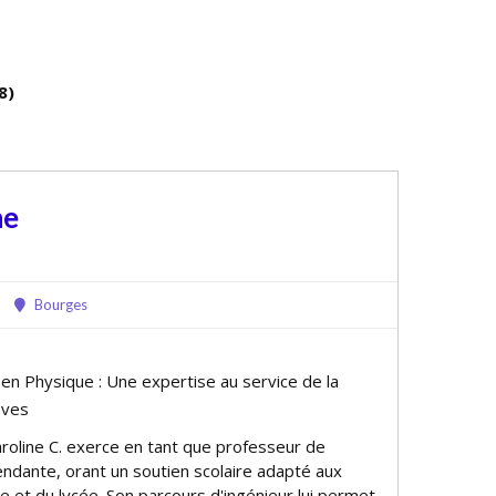
8)
ne
Bourges
 en Physique : Une expertise au service de la
èves
roline C. exerce en tant que professeur de
dante, offrant un soutien scolaire adapté aux
e et du lycée. Son parcours d'ingénieur lui permet