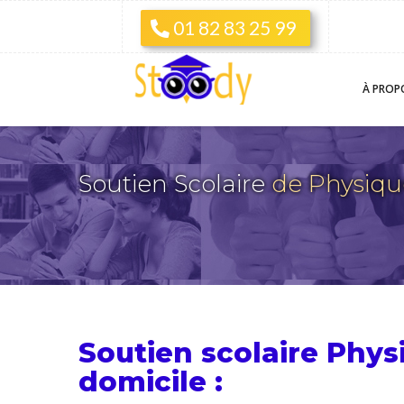
01 82 83 25 99
À PROP
Soutien Scolaire
de Physiq
Soutien scolaire Phy
domicile :