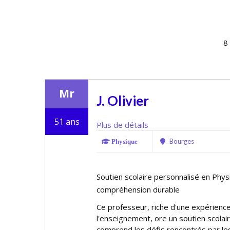
8
Mr
J. Olivier
51 ans
Plus de détails
Bourges
Physique
Soutien scolaire personnalisé en Phys
compréhension durable
Ce professeur, riche d'une expérienc
l'enseignement, offre un soutien scolai
comprend les défis rencontrés par le