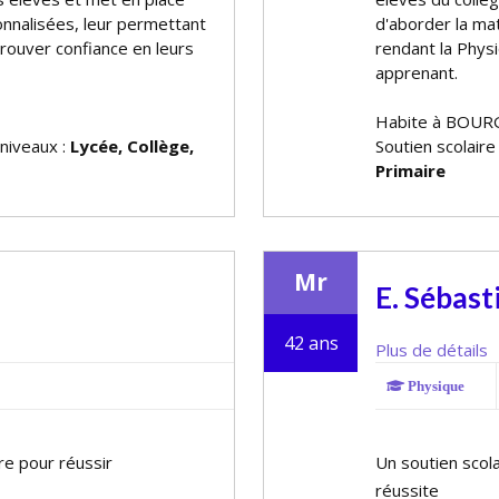
nnalisées, leur permettant
d'aborder la mat
trouver confiance en leurs
rendant la Phys
apprenant.
Habite à BOUR
 niveaux :
Lycée, Collège,
Soutien scolaire
Primaire
Mr
E. Sébast
42 ans
Plus de détails
Physique
re pour réussir
Un soutien scola
réussite