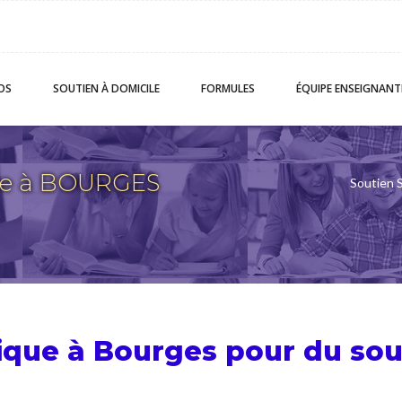
OS
SOUTIEN
À DOMICILE
FORMULES
ÉQUIPE
ENSEIGNANT
ue à BOURGES
Soutien S
sique à Bourges pour du
sou