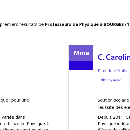
 premiers résultats de
Professeurs de Physique à BOURGES (1
Mme
C. Caroli
Plus de détails
Physique
ique : pour une
Soutien scolaire
réussite des él
e variée dans
Depuis 2011, Ca
re efficace en Physique. Il
Physique indépen
s élèves et met en place
élèves du collèg