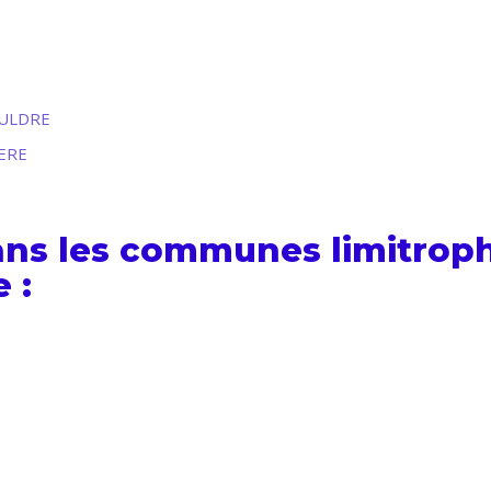
AULDRE
NERE
ans les communes limitrop
 :