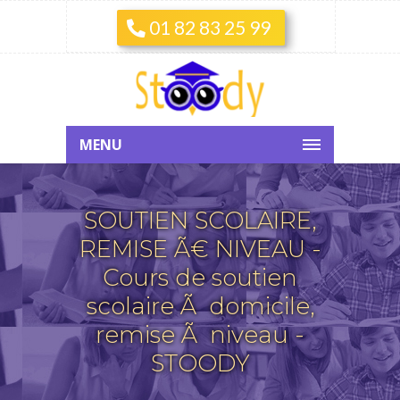
01 82 83 25 99
MENU
SOUTIEN SCOLAIRE,
REMISE Ã€ NIVEAU -
Cours de soutien
scolaire Ã domicile,
remise Ã niveau -
STOODY