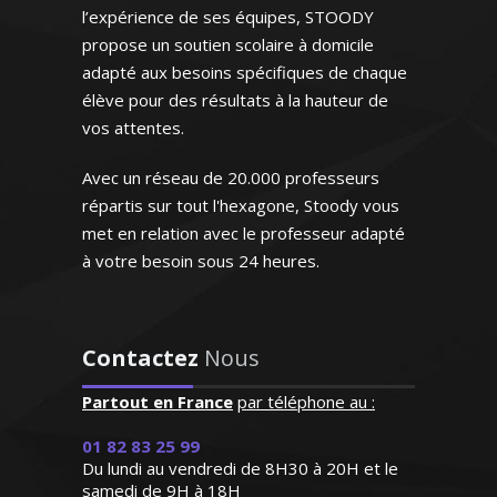
 élève en primaire)
l’expérience de ses équipes, STOODY
propose un soutien scolaire à domicile
adapté aux besoins spécifiques de chaque
élève pour des résultats à la hauteur de
vos attentes.
Y. Arnaud - Professeur de
hématiques - Paris
Avec un réseau de 20.000 professeurs
répartis sur tout l'hexagone, Stoody vous
met en relation avec le professeur adapté
ente professeur qui
à votre besoin sous 24 heures.
que énormément et
e de très bons
ltats. Attentive,
onné par les nouvelles
 et de surcroît très
Contactez
Nous
es, j’ai poursuivi des études
thique, elle a su
r en sciences informatiques.
yer la confiance de
Partout en France
par téléphone au :
 et méthodique, je sais me
ille dès le premier
l'écoute des attentes de mes
contact"
01 82 83 25 99
ien les préparer aux examens
Du lundi au vendredi de 8H30 à 20H et le
et aux concours
samedi de 9H à 18H
G.F (Paris, élève en