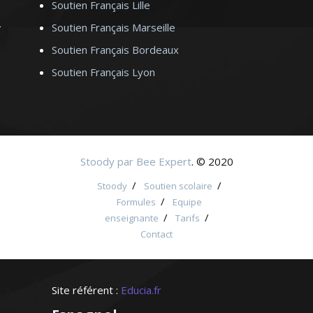
Soutien Français Lille
Soutien Français Marseille
Soutien Français Bordeaux
Soutien Français Lyon
Stoody par Bee Expert
. © 2020
/
/
Stoody
Soutien scolaire
/
Formules
Equipe
/
/
enseignante
Tarifs
Contact
Site référent :
Educia.fr