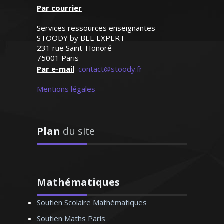
Par courrier
asse de seconde)
Services ressources enseignantes
STOODY by BEE EXPERT
231 rue Saint-Honoré
75001 Paris
 H. Stéphane – Ingénieur
Par e-mail
contact@stoody.fr
rmaticien - Bordeaux
Mentions légales
Plan
du site
é l’allemand durant plusieurs
 bien au collège qu’au lycée.
 aussi les adultes pour les
 entreprises ou autres. Grâce
hode approuvée, l’allemand
Mathématiques
 une langue inaccessible. Je
Soutien Scolaire Mathématiques
vous aider à la maîtriser
Soutien Maths Paris