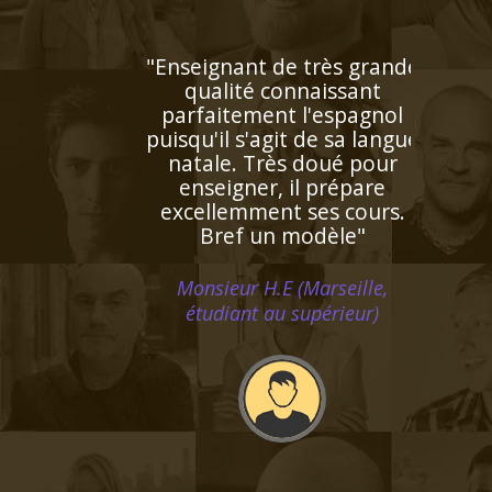
nant de très grande
lité connaissant
itement l'espagnol
il s'agit de sa langue
e. Très doué pour
igner, il prépare
lemment ses cours.
ref un modèle"
ieur H.E (Marseille,
diant au supérieur)