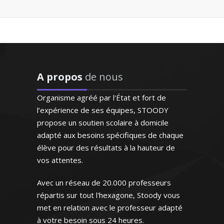
ysique/chimie - Lille
seur consciencieux,
de l'élève, patient,
ble. J'aurai recours
aide dès que ça sera
ée par l’art sous toutes ses
nécessaire"
 et ayant pour vocation de
A propos
de nous
gner, je prodigue des cours
e G.M (Strasbourg,
rs en matière de design (design
ève en première L)
Organisme agréé par l'État et fort de
e, design des produits). Ma
l’expérience de ses équipes, STOODY
 d’enseignement combine la
propose un soutien scolaire à domicile
ec la pratique pour un résultat
adapté aux besoins spécifiques de chaque
optimal
élève pour des résultats à la hauteur de
vos attentes.
Avec un réseau de 20.000 professeurs
répartis sur tout l'hexagone, Stoody vous
met en relation avec le professeur adapté
C. Camille – Professeur
arts appliqués - Paris
à votre besoin sous 24 heures.