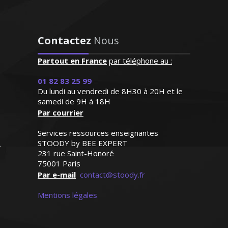
rofesseur STOODY a
ster la confiance à
otre fils qui a
Contactez
Nous
essivement "perdu
ômé d'un DESS droit des
 en mathématiques
Partout en France
par téléphone au :
s commerciales, j’enseigne au
année. Il renouvelle
iversités. À l'écoute et doté du
 regard sur cette
01 82 83 25 99
agogique, je m'attache avant
ière élargissant
Du lundi au vendredi de 8H30 à 20H et le
alyser les besoins de l'élèves
samedi de 9H à 18H
zon de ses objectifs;
y répondre efficacement
Par courrier
ait, il s’enthousiasme
us en plus pour les
Services ressources enseignantes
s et les résultats
STOODY by BEE EXPERT
suivent"
231 rue Saint-Honoré
75001 Paris
r D.Z (Bordeaux, élève
Par e-mail
contact@stoody.fr
 T. Jean-Yves – Professeur
en première S)
rsitaire de droit - Paris
Mentions légales