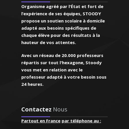
tudiants jusqu'au niveau
.M (Strasbourg,
Organisme agréé par l'État et fort de
a forme de tutorat et de
en première L)
l’expérience de ses équipes, STOODY
 De plus, depuis 1998, je
propose un soutien scolaire à domicile
 cours particuliers de
adapté aux besoins spécifiques de
et de physique chimie à
chaque élève pour des résultats à la
de tous les niveaux.
hauteur de vos attentes.
et dotée d'une grande
saurai aider mes élèves à
Avec un réseau de 20.000 professeurs
r leurs résultats
répartis sur tout l'hexagone, Stoody
vous met en relation avec le
professeur adapté à votre besoin sous
24 heures.
nte professeur
s’applique
ronique - Professeur
nt et donne de
/chimie – Strasbourg
ns résultats.
 français ou le français
Contactez
Nous
, patiente et de
ment pour les étrangers
croît très
Partout en France
par téléphone au :
ance), je donne des cours
que, elle a su
personnalisés depuis de