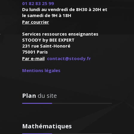
 la confiance de
01 82 83 25 99
années. Ponctuelle, à
e dès le premier
Du lundi au vendredi de 8H30 à 20H et
hodique, je sais encadrer
ontact"
le samedi de 9H à 18H
 les motiver dans leur
Par courrier
de la langue de Molière
 (Paris, élève en
Services ressources enseignantes
e de seconde)
STOODY by BEE EXPERT
231 rue Saint-Honoré
75001 Paris
Par e-mail
contact@stoody.fr
V. Anne-Marie –
Mentions légales
 de français – Nice
Plan
du site
vacataire au sein de
nationale, je mets mon
 et mon expérience au
Mathématiques
 élèves en difficultés