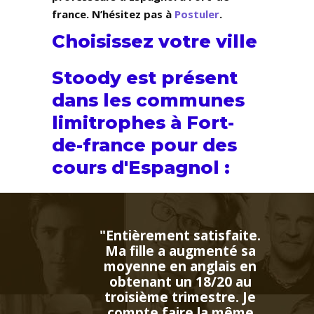
france. N’hésitez pas à
Postuler
.
Choisissez votre ville
Stoody est présent
dans les communes
limitrophes à Fort-
de-france pour des
cours d'Espagnol :
ent satisfaite.
 a augmenté sa
en anglais en
t un 18/20 au
e trimestre. Je
faire la même