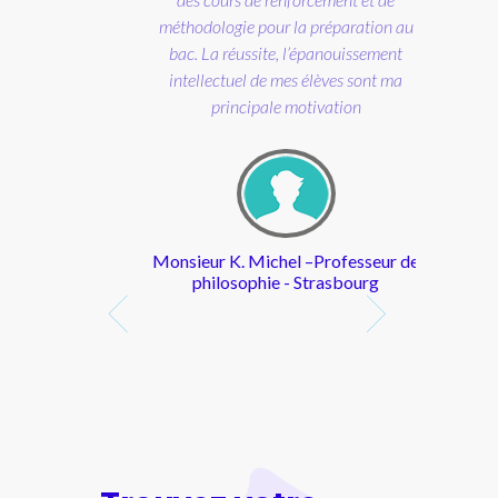
 remarquable"
pour la préparation au
site, l’épanouissement
K (Verneuil sur
 de mes élèves sont ma
ève en primaire)
pale motivation
Michel –Professeur de
hie - Strasbourg
bon contact,
 facilement les
e l'enfant. Très
dagogie ce qui
tifiée de mathématiques
ite beaucoup
ar l'enseignement, je me
issage. Personne
nible pour des cours