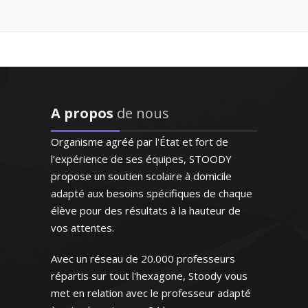
Professeur de français – Nice
"Enseignant de très grande
qualité connaissant
parfaitement l'espagnol
puisqu'il s'agit de sa langue
Docteur en physique-chimie et
natale. Très doué pour
passionné par les sciences et
enseigner, il prépare
l'enseignement, je donne des cours
excellemment ses cours.
A propos
de nous
particuliers pour toutes les classes du
Bref un modèle"
lycée et aux étudiants du supérieur.
Organisme agréé par l'État et fort de
Comme le bon professeur fait le bon
Monsieur H.E (Marseille,
l’expérience de ses équipes, STOODY
élève, je m’efforce à assurer un
étudiant au supérieur)
propose un soutien scolaire à domicile
accompagnement pédagogique
adapté aux besoins spécifiques de chaque
personnalisé et de qualité
élève pour des résultats à la hauteur de
vos attentes.
Avec un réseau de 20.000 professeurs
répartis sur tout l'hexagone, Stoody vous
met en relation avec le professeur adapté
Monsieur S. Bernard - Professeur de
"Très bon contact, identifie
physique/chimie - Lille