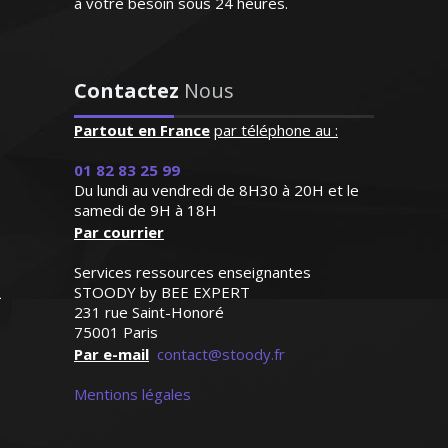
à votre besoin sous 24 heures.
facilement les lacunes de
l'enfant. Très bonne
pédagogie ce qui facilite
D’origine britannique, la langue anglaise
beaucoup l'apprentissage.
est ma langue maternelle. J’enseigne
Contactez
Nous
Personne très agréable et
depuis de nombreuses années en France
serviable"
Partout en France
par téléphone au :
(écoles privées et traduction) et je donne
des cours particuliers en tenant compte
Madame R.Y (Saint Cloud, élève
01 82 83 25 99
du niveau de mes élèves et de leurs
Du lundi au vendredi de 8H30 à 20H et le
en cinquième)
ambitions
samedi de 9H à 18H
Par courrier
Services ressources enseignantes
STOODY by BEE EXPERT
231 rue Saint-Honoré
75001 Paris
Madame F. Marie - Professeur
Par e-mail
contact@stoody.fr
d’anglais - Bordeaux
Mentions légales