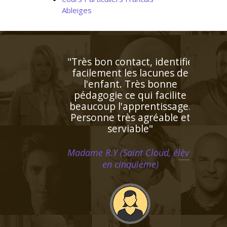
Ableiges
"L’enseignante a détecté
rapidement les difficultés
de ma fille et lui a proposé
un plan de travail
personnalisé ! Ses notes se
sont améliorées au fur et à
mesure. De plus elle est
très gentille et je souhaite
la recommander à d'autres
personnes de mon
entourage"
Monsieur J.K (Rennes, élève en
terminale)