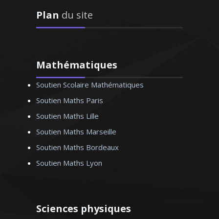
Plan
du site
J’enseigne l'économie et la gestion au
sein de l’éducation nationale depuis
1998. Je donne des cours particuliers
de mathématiques aussi bien pour les
classes du lycée (de la première à la
Mathématiques
terminale) que pour les étudiants du
Soutien Scolaire Mathématiques
supérieur (BTS, DUT et licence). Rendre
les mathématiques accessibles et
Soutien Maths Paris
passionnantes est mon ambition
Soutien Maths Lille
Soutien Maths Marseille
Soutien Maths Bordeaux
Soutien Maths Lyon
Monsieur O. Thomas – Professeur
de mathématiques - Marseille
Sciences physiques