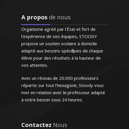
excellemment ses cours.
besoins des entreprises ou autres. Grâce
Bref un modèle"
à une méthode approuvée, l’allemand
A propos
de nous
n’est plus une langue inaccessible. Je
Monsieur H.E (Marseille,
saurai vous aider à la maîtriser
étudiant au supérieur)
Organisme agréé par l'État et fort de
l’expérience de ses équipes, STOODY
propose un soutien scolaire à domicile
adapté aux besoins spécifiques de chaque
élève pour des résultats à la hauteur de
vos attentes.
Madame D. Monique – Professeur
"Professeur très disponible
d’allemand - Lille
et à l'écoute qui s'adapte
Avec un réseau de 20.000 professeurs
aux besoins de l'enfant et
répartis sur tout l'hexagone, Stoody vous
répond à ses demandes"
Passionné par les nouvelles
met en relation avec le professeur adapté
technologies, j’ai poursuivi des études
à votre besoin sous 24 heures.
Madame M.N (Bordeaux, élève
d'ingénieur en sciences informatiques.
en première S)
Pédagogue et méthodique, je sais me
montrer à l'écoute des attentes de mes
Contactez
Nous
élèves ou bien les préparer aux examens