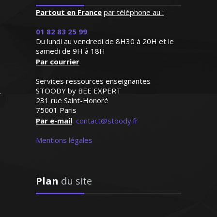
et aux concours
Partout en France
par téléphone au :
01 82 83 25 99
Du lundi au vendredi de 8H30 à 20H et le
samedi de 9H à 18H
Par courrier
Monsieur H. Stéphane – Ingénieur
informaticien - Bordeaux
Services ressources enseignantes
STOODY by BEE EXPERT
231 rue Saint-Honoré
75001 Paris
Depuis 15 ans déjà, j’enseigne les cours
Par e-mail
contact@stoody.fr
de comptabilité et gestion dans les
lycées professionnels et je donne des
Mentions légales
formations spécialisées sur mesure pour
les professionnels de la vente et du
marketing. J’aime transmettre le savoir
Plan
du site
et aider mes élèves à bien réussir