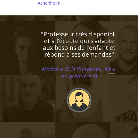
Achenheim
"Très bon contact, identifie
facilement les lacunes de
l'enfant. Très bonne
pédagogie ce qui facilite
beaucoup l'apprentissage.
Personne très agréable et
serviable"
Madame R.Y (Saint Cloud, élève
en cinquième)