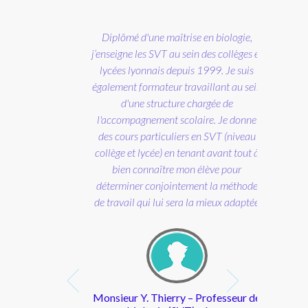
applique
 et donne de
 résultats.
îtrise en biologie,
patiente et de
au sein des collèges et
oît très
depuis 1999. Je suis
e, elle a su
r travaillant au sein
a confiance de
ture chargée de
dès le premier
 scolaire. Je donne
tact"
liers en SVT (niveau
en tenant avant tout à
Paris, élève en
e mon élève pour
e seconde)
intement la méthode
 sera la mieux adaptée
rry – Professeur de
seur STOODY a