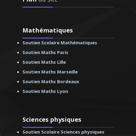
Mathématiques
osophie pour tous les
Soutien Scolaire Mathématiques
supérieur) et je donne
enforcement et de
Soutien Maths Paris
r la préparation au
Soutien Maths Lille
e, l’épanouissement
Soutien Maths Marseille
 mes élèves sont ma
e motivation
Soutien Maths Bordeaux
Soutien Maths Lyon
Sciences physiques
hel –Professeur de
e - Strasbourg
Soutien Scolaire Sciences physiques