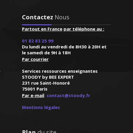
s horaires et
 programme ce
Contactez
Nous
s appréciable.
ur est posé et
Partout en France
par téléphone au :
ation, je possède une
if aux besoins
ence en tant que
 qui progresse
01 82 83 25 99
ours particuliers à
Du lundi au vendredi de 8H30 à 20H et
remarquable"
 et jusqu'aux classes
le samedi de 9H à 18H
’assure des cours de
Par courrier
(Verneuil sur
aptés aux besoins et
e en primaire)
Services ressources enseignantes
és de chaque élève
STOODY by BEE EXPERT
231 rue Saint-Honoré
75001 Paris
Par e-mail
contact@stoody.fr
Mentions légales
ie – Professeur de
iques - Lyon
Plan
du site