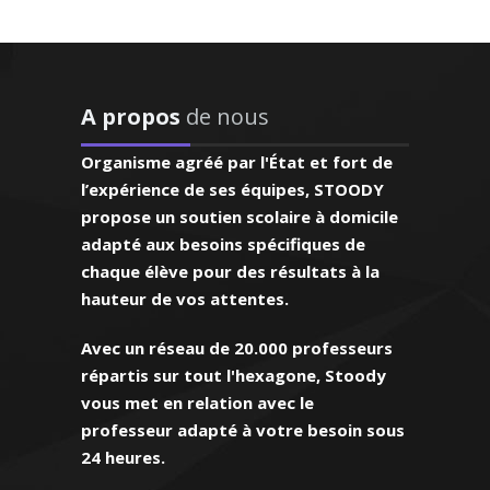
fesseur
ux, proche de
, patient,
J'aurai recours
ysique-chimie et
ès que ça sera
A propos
de nous
 les sciences et
ssaire"
 je donne des cours
Organisme agréé par l'État et fort de
toutes les classes du
 (Strasbourg,
l’expérience de ses équipes, STOODY
diants du supérieur.
première L)
propose un soutien scolaire à domicile
fesseur fait le bon
adapté aux besoins spécifiques de
force à assurer un
chaque élève pour des résultats à la
ent pédagogique
hauteur de vos attentes.
é et de qualité
Avec un réseau de 20.000 professeurs
répartis sur tout l'hexagone, Stoody
vous met en relation avec le
professeur adapté à votre besoin sous
ard - Professeur de
24 heures.
himie - Lille