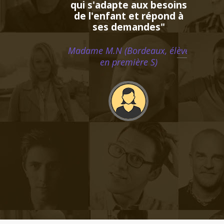
e aux besoins
t et répond à
emandes"
Bordeaux, élève
mière S)
e professeur