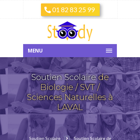
01 82 83 25 99
MENU
Soutien Scolaire
de
Biologie / SVT /
Sciences Naturelles à
LAVAL
Soutien Scolaire
Soutien Scolaire de