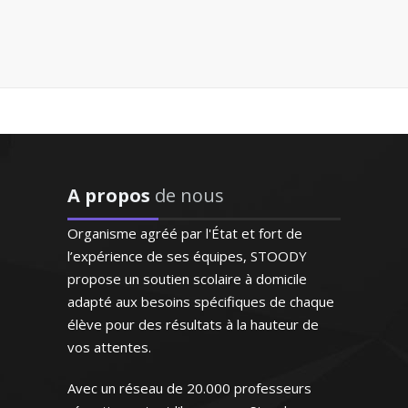
Monsieur Y. Thierry – Professeur de
biologie (SVT) – Lyon
"Professeur très disponible
et à l'écoute qui s'adapte
aux besoins de l'enfant et
répond à ses demandes"
A propos
de nous
Outre la seule transmission des
connaissances, je m'attache à
Organisme agréé par l'État et fort de
Madame M.N (Bordeaux, élève
contribuer à l'éducation de l’élève et à le
en première S)
l’expérience de ses équipes, STOODY
former en vue de lui faire aimer la
propose un soutien scolaire à domicile
langue et la littérature française
adapté aux besoins spécifiques de chaque
élève pour des résultats à la hauteur de
vos attentes.
Avec un réseau de 20.000 professeurs