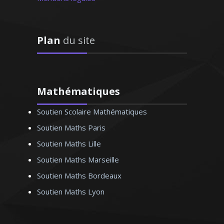
Monsieur J.K (Rennes, élève en
terminale)
Plan
du site
Madame V. Anne-Marie –
Professeur de français – Nice
Mathématiques
Soutien Scolaire Mathématiques
Soutien Maths Paris
Soutien Maths Lille
Passionné par les nouvelles
Soutien Maths Marseille
technologies, j’ai poursuivi des études
d'ingénieur en sciences informatiques.
Soutien Maths Bordeaux
Pédagogue et méthodique, je sais me
Soutien Maths Lyon
montrer à l'écoute des attentes de mes
élèves ou bien les préparer aux examens
et aux concours