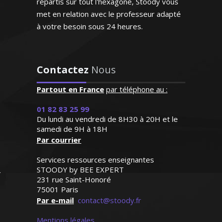
répartis sur tout l'hexagone, Stoody vous
Madame P. Anne-Marie - Professeur
de français - Nantes
met en relation avec le professeur adapté
à votre besoin sous 24 heures.
Contactez
Nous
Partout en France
"L’enseignante a détecté
par téléphone au :
rapidement les difficultés
01 82 83 25 99
de ma fille et lui a proposé
Du lundi au vendredi de 8H30 à 20H et le
un plan de travail
Que ce soit le français ou le français
samedi de 9H à 18H
personnalisé ! Ses notes se
FLE (enseignement pour les étrangers
Par courrier
sont améliorées au fur et à
résidants en France), je donne des cours
mesure. De plus elle est
Services ressources enseignantes
particuliers personnalisés depuis de
très gentille et je souhaite
STOODY by BEE EXPERT
nombreuses années. Ponctuelle, à
la recommander à d'autres
231 rue Saint-Honoré
l’écoute et méthodique, je sais encadrer
personnes de mon
75001 Paris
mes élèves et les motiver dans leur
entourage"
Par e-mail
contact@stoody.fr
apprentissage de la langue de Molière
Mentions légales