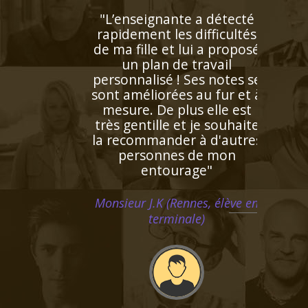
"Enseignant de très grande
qualité connaissant
parfaitement l'espagnol
puisqu'il s'agit de sa langue
natale. Très doué pour
enseigner, il prépare
excellemment ses cours.
Bref un modèle"
Monsieur H.E (Marseille,
étudiant au supérieur)