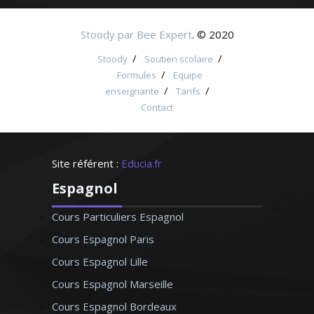
Stoody par Bee Expert
. © 2020
/
/
Stoody
Soutien scolaire
/
Formules
Equipe
/
/
enseignante
Tarifs
Contact
Site référent :
Educia.fr
Espagnol
Cours Particuliers Espagnol
Cours Espagnol Paris
Cours Espagnol Lille
Cours Espagnol Marseille
Cours Espagnol Bordeaux