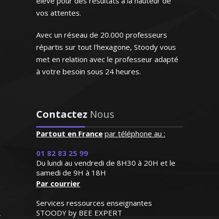
élève pour des résultats à la hauteur de
vos attentes.
Avec un réseau de 20.000 professeurs
répartis sur tout l'hexagone, Stoody vous
met en relation avec le professeur adapté
Monsieur O. Thomas – Professeur
"Professeur consciencieux,
de mathématiques - Marseille
à votre besoin sous 24 heures.
proche de l'élève, patient,
disponible. J'aurai recours
à son aide dès que ça sera
Depuis 15 ans déjà, j’enseigne les cours
nécessaire"
Contactez
Nous
de comptabilité et gestion dans les
lycées professionnels et je donne des
Madame G.M (Strasbourg,
Partout en France
par téléphone au :
formations spécialisées sur mesure pour
élève en première L)
les professionnels de la vente et du
01 82 83 25 99
marketing. J’aime transmettre le savoir
Du lundi au vendredi de 8H30 à 20H et le
et aider mes élèves à bien réussir
samedi de 9H à 18H
Par courrier
Services ressources enseignantes
STOODY by BEE EXPERT