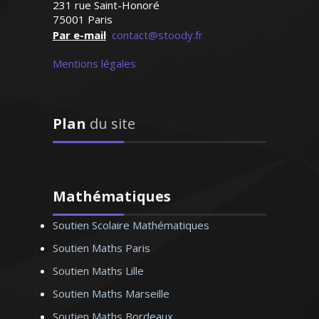
231 rue Saint-Honoré
75001 Paris
Madame P. Adélaïde – Professeur de
Par e-mail
contact@stoody.fr
comptabilité/gestion - Nantes
Mentions légales
Plan
du site
Professeur de mathématiques au sein de
l’éducation nationale, je donne des
cours particuliers pour tous les niveaux.
Passionné par la pédagogie, je reste à
l’écoute des demandes de chacun de
Mathématiques
mes élèves
Soutien Scolaire Mathématiques
Soutien Maths Paris
Soutien Maths Lille
Soutien Maths Marseille
Monsieur Y. Arnaud - Professeur de
Soutien Maths Bordeaux