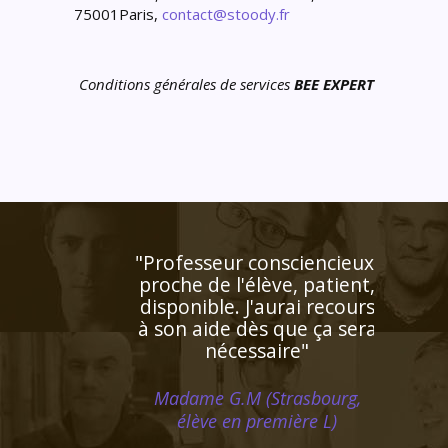
75001Paris,
contact@stoody.fr
Conditions générales de services
BEE EXPERT
"Entièrement satisfaite.
Ma fille a augmenté sa
moyenne en anglais en
obtenant un 18/20 au
troisième trimestre. Je
compte faire la même
chose avec mon fils à la
rentrée de septembre avec
bien entendu la même