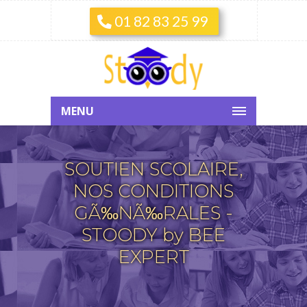
01 82 83 25 99
MENU
SOUTIEN SCOLAIRE,
NOS CONDITIONS
GÃ‰NÃ‰RALES -
STOODY by BEE
EXPERT