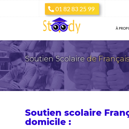
01 82 83 25 99
À PROP
Soutien Scolaire
de França
Soutien scolaire Fran
domicile :