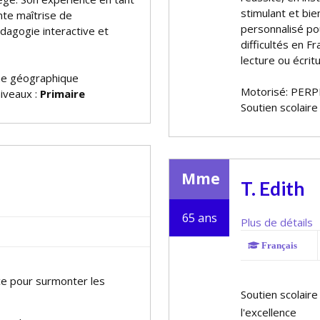
stimulant et bien
nte maîtrise de
personnalisé po
édagogie interactive et
difficultés en F
lecture ou écritu
ne géographique
Motorisé: PERP
niveaux :
Primaire
Soutien scolaire
Mme
T. Edith
65 ans
Plus de détails
Français
ace pour surmonter les
Soutien scolaire
l'excellence