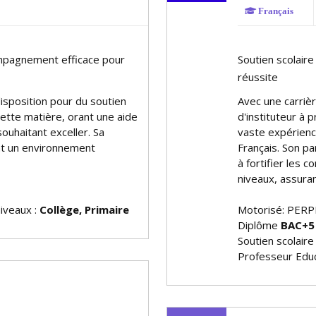
Français
compagnement efficace pour
Soutien scolaire
réussite
isposition pour du soutien
Avec une carriè
ette matière, offrant une aide
d'instituteur à
souhaitant exceller. Sa
vaste expérienc
nt un environnement
Français. Son p
à fortifier les 
niveaux, assura
niveaux :
Collège, Primaire
Motorisé: PERP
Diplôme
BAC+5
Soutien scolaire
Professeur Educ