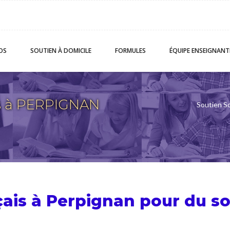
OS
SOUTIEN
À DOMICILE
FORMULES
ÉQUIPE
ENSEIGNANT
is à PERPIGNAN
Soutien Sc
çais à Perpignan pour du
so