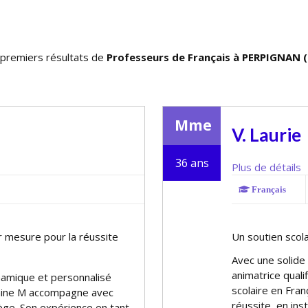
premiers résultats de
Professeurs de Français à PERPIGNAN (
Mme
V. Laurie
36 ans
Plus de détails
Français
ur mesure pour la réussite
Un soutien scol
Avec une solide
animatrice quali
ynamique et personnalisé
scolaire en Fran
hine M accompagne avec
réussite, en in
ège. Son expérience en tant