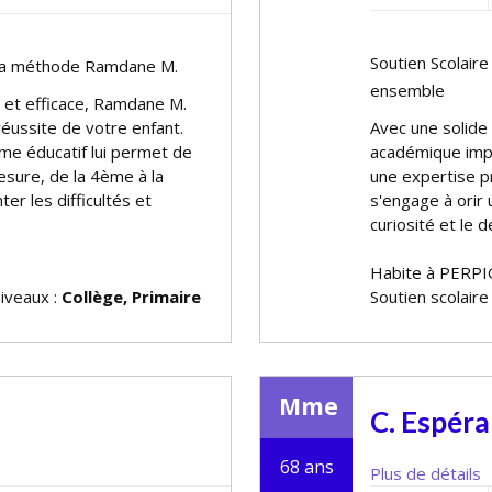
Soutien Scolair
: la méthode Ramdane M.
ensemble
é et efficace, Ramdane M.
réussite de votre enfant.
Avec une solide 
me éducatif lui permet de
académique imp
ure, de la 4ème à la
une expertise pr
er les difficultés et
s'engage à offr
curiosité et le
Habite à PERP
niveaux :
Collège, Primaire
Soutien scolaire
Mme
C. Espér
68 ans
Plus de détails