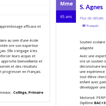
Mme
S. Agnes
65 ans
Plus de détails
 apprentissage efficace et
Français
aire au sein d'une école
Soutien scolaire
tée offre son expertise
adaptée
is. Elle s'engage à les
nforcer leurs acquis et
Avec une expert
 approche bienveillante et
offre un soutien 
serein et des résultats
déconstruire les
t progresser en Français.
une expérience 
tout élève cher
enfant avec pati
développer une r
niveaux :
Collège, Primaire
Motorisé: PERP
Diplôme
BAC+3