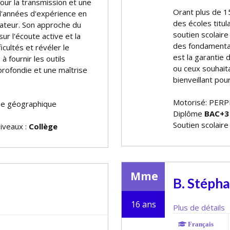
ur la transmission et une
Offrant plus de
d'années d'expérience en
des écoles titul
mateur. Son approche du
soutien scolaire
ur l'écoute active et la
des fondamentaux
icultés et révéler le
est la garantie 
à fournir les outils
ou ceux souhait
rofondie et une maîtrise
bienveillant pou
Motorisé: PERP
ne géographique
Diplôme
BAC+3
Soutien scolaire
niveaux :
Collège
Mme
B. Stépha
16 ans
Plus de détails
Français