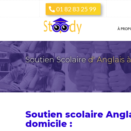
01 82 83 25 99
À PROP
Soutien Scolaire
d' Anglai
Soutien scolaire Angl
domicile :