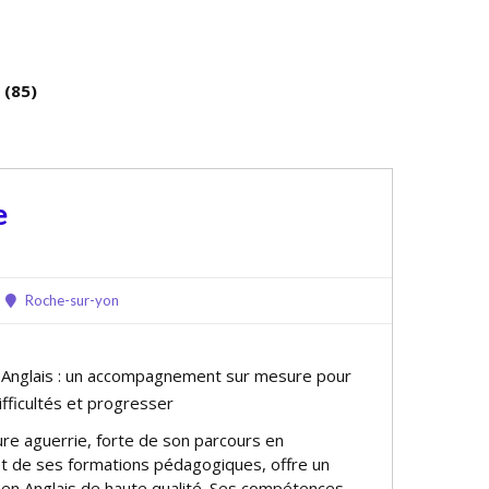
 (85)
e
Roche-sur-yon
e Anglais : un accompagnement sur mesure pour
fficultés et progresser
re aguerrie, forte de son parcours en
 de ses formations pédagogiques, offre un
e en Anglais de haute qualité. Ses compétences