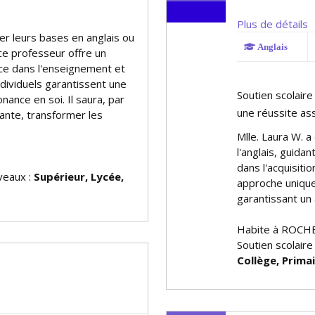
Plus de détails
er leurs bases en anglais ou
Anglais
 ce professeur offre un
nce dans l'enseignement et
ndividuels garantissent une
Soutien scolaire
fiance en soi. Il saura, par
une réussite as
ante, transformer les
Mlle. Laura W. 
l'anglais, guida
dans l'acquisiti
iveaux :
Supérieur, Lycée,
approche unique
garantissant un
Habite à ROC
Soutien scolaire
Collège, Prima