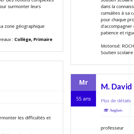
pour surmonter leurs
dans la connais
cumulées à sa c
pour chaque pro
a zone géographique
d'accompagner c
patience et rigu
iveaux :
Collège, Primaire
Motorisé: ROCH
Soutien scolaire
Mr
M. David
55 ans
Plus de détails
Anglais
rmonter les difficultés et
professeur