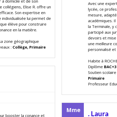
 à domicile et de son
Avec une expert
 collégiens, Elise R. offre un
lycée, ce profes
efficace. Son expertise en
mesure, adapté 
individualisée lui permet de
académiques. I
que élève pour construire
la Terminale, y 
fiance en la matière.
participé aux j
devoirs et mise 
a zone géographique
une meilleure c
iveaux :
Collège, Primaire
personnalisé et 
Habite à ROC
Diplôme
BAC+3
Soutien scolaire
Primaire
Professeur Educ
Mme
. Laura
ur booster la confiance et