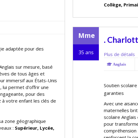
Collège, Prima
Mme
. Charlot
ogie adaptée pour des
35 ans
Plus de détails
Anglais
 Anglais sur mesure, basé
lèves de tous âges et
jour immersif aux États-Unis
Soutien scolair
, lui permet d'offrir une
garanties
ngageante, pour des
à votre enfant les clés de
Avec une aisance
maternelles bri
scolaire Anglais
a zone géographique
pour transformer
iveaux :
Supérieur, Lycée,
compréhension a
renforcent la co