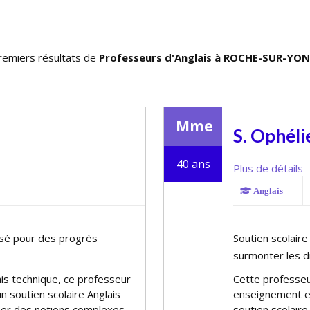
remiers résultats de
Professeurs d'Anglais à ROCHE-SUR-YON
Mme
S. Ophéli
40 ans
Plus de détails
Anglais
lisé pour des progrès
Soutien scolair
surmonter les di
is technique, ce professeur
Cette professeu
un soutien scolaire Anglais
enseignement et
riser des notions complexes
soutien scolair