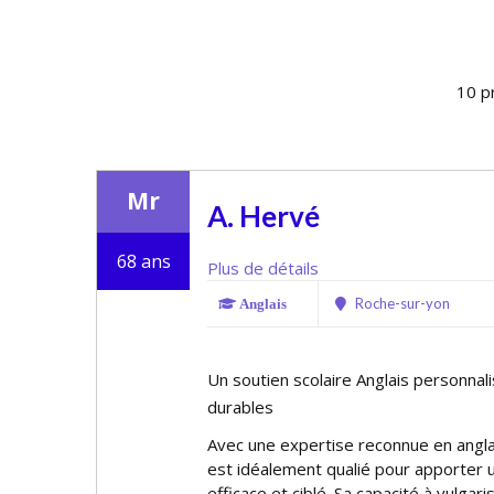
10 p
Mr
A. Hervé
68 ans
Plus de détails
Roche-sur-yon
Anglais
Un soutien scolaire Anglais personna
durables
Avec une expertise reconnue en angla
est idéalement qualifié pour apporter 
efficace et ciblé. Sa capacité à vulga