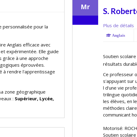
Mr
S. Robert
Plus de détails
e personnalisée pour la
Anglais
ire Anglais efficace avec
 et expérimentée. Elle guide
Soutien scolaire
is grâce à une approche
résultats durabl
agogiques éprouvées.
é à rendre l'apprentissage
Ce professeur of
s'appuyant sur u
fil d'une vie pro
a zone géographique
trilingue quotid
iveaux :
Supérieur, Lycée,
les élèves, en l
méthodes claire
communicant hor
Motorisé: ROCH
Soutien scolaire