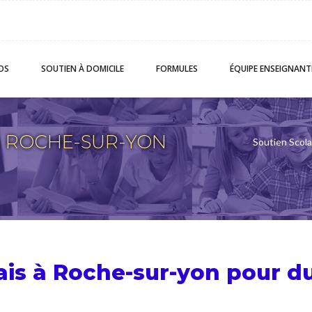
OS
SOUTIEN
À DOMICILE
FORMULES
ÉQUIPE
ENSEIGNANT
s à ROCHE-SUR-YON
Soutien Scola
ais à Roche-sur-yon pour d