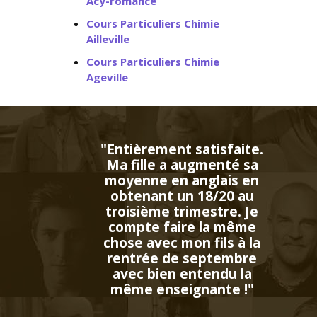
Acy-romance
Cours Particuliers Chimie
Ailleville
Cours Particuliers Chimie
Ageville
t satisfaite.
 augmenté sa
 anglais en
un 18/20 au
rimestre. Je
ire la même
mon fils à la
e septembre
 entendu la
ignante !"