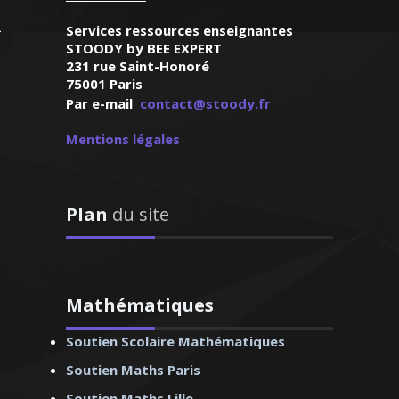
int Cloud, élève
Services ressources enseignantes
quième)
STOODY by BEE EXPERT
231 rue Saint-Honoré
75001 Paris
Par e-mail
contact@stoody.fr
Jean-Philippe -
biologie (SVT) -
Mentions légales
noble
Plan
du site
Mathématiques
mie et la gestion au
on nationale depuis
Soutien Scolaire Mathématiques
s cours particuliers
Soutien Maths Paris
aussi bien pour les
Soutien Maths Lille