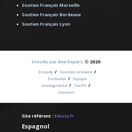
Soutien Français Marseille
Soutien Français Bordeaux
Soutien Français Lyon
Stoody par Bee Expert
. © 2020
/
/
Stoody
Soutien scolaire
/
Formules
Equipe
/
/
enseignante
Tarifs
Contact
Site référent :
Educia.fr
Espagnol