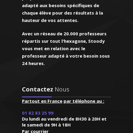
personnes de
adapté aux besoins spécifiques de
liers en SVT (niveau
tourage"
chaque élève pour des résultats à la
n tenant avant tout à
hauteur de vos attentes.
e mon élève pour
Rennes, élève en
intement la méthode
inale)
Avec un réseau de 20.000 professeurs
sera la mieux adaptée
répartis sur tout l'hexagone, Stoody
vous met en relation avec le
professeur adapté à votre besoin sous
24 heures.
rry – Professeur de
n contact,
(SVT) – Lyon
acilement les
Contactez
Nous
'enfant. Très
gogie ce qui
Partout en France
par téléphone au :
gie, j’ai suivi de
 beaucoup
 cours particuliers.
age. Personne
01 82 83 25 99
 tâche d’apporter
réable et
Du lundi au vendredi de 8H30 à 20H et
essaire et la bonne
le samedi de 9H à 18H
iable"
nt mes séances
Par courrier