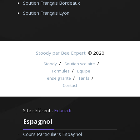
Soutien Français Bordeaux
Soutien Français Lyon
Stoody par Bee Expert
. © 2020
/
/
Stoody
Soutien scolaire
/
Formules
Equipe
/
/
enseignante
Tarifs
Contact
Site référent :
Educia.fr
Espagnol
Cours Particuliers Espagnol