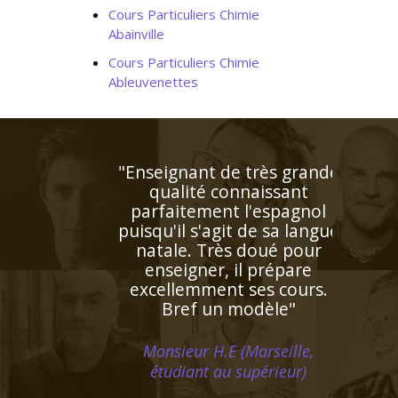
Cours Particuliers Chimie
Abainville
Cours Particuliers Chimie
Ableuvenettes
"Excellente professeur qui
s’applique énormément et
donne de très bons
résultats. Attentive,
patiente et de surcroît très
sympathique, elle a su
s'octroyer la confiance de
notre fille dès le premier
contact"
Madame G.F (Paris, élève en
classe de seconde)