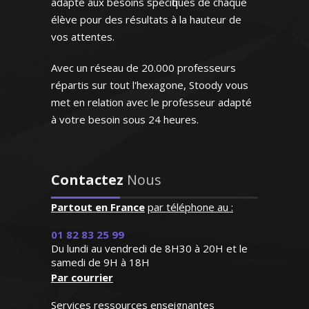
adapté aux besoins spécifiques de chaque
élève pour des résultats à la hauteur de
vos attentes.
Avec un réseau de 20.000 professeurs
répartis sur tout l'hexagone, Stoody vous
Monsieur Y. Arnaud - Professeur de
mathématiques - Paris
met en relation avec le professeur adapté
à votre besoin sous 24 heures.
"Enseignant de très grande
Contactez
Nous
qualité connaissant
parfaitement l'espagnol
Partout en France
par téléphone au :
puisqu'il s'agit de sa langue
Diplômé d'une maîtrise en biologie,
01 82 83 25 99
natale. Très doué pour
j’enseigne les SVT au sein des collèges et
Du lundi au vendredi de 8H30 à 20H et le
enseigner, il prépare
lycées lyonnais depuis 1999. Je suis
samedi de 9H à 18H
excellemment ses cours.
Par courrier
également formateur travaillant au sein
Bref un modèle"
d'une structure chargée de
Services ressources enseignantes