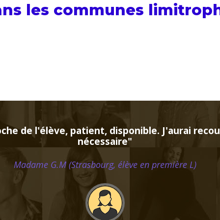
ans les communes limitroph
ité connaissant parfaitement l'espagnol puisqu'
nseigner, il prépare excellemment ses cours. 
Monsieur H.E (Marseille, étudiant au supérieur)