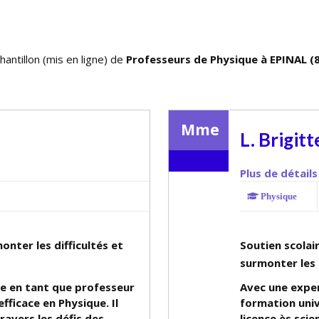
hantillon (mis en ligne) de
Professeurs de Physique à EPINAL (
Mme
L. Brigitt
Plus de détails
Physique
onter les difficultés et
Soutien scolai
surmonter les d
ce en tant que professeur
Avec une exper
efficace en Physique. Il
formation univ
ravers les défis des
licence ès sci