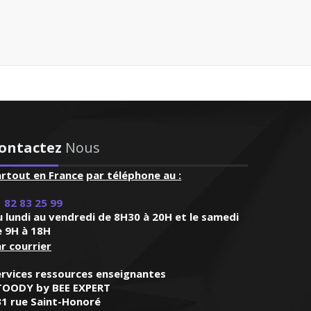
e professeur est posé et très
ontactez
Nous
marquable"
artout en France
par téléphone au :
 82 83 25 99
 lundi au vendredi de 8H30 à 20H et le samedi
e 9H à 18H
r courrier
ervices ressources enseignantes
TOODY by BEE EXPERT
31 rue Saint-Honoré