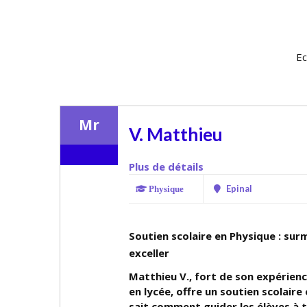
Ec
Mr
V. Matthieu
Plus de détails
Epinal
Physique
Soutien scolaire en Physique : surm
exceller
Matthieu V., fort de son expérien
en lycée, offre un soutien scolaire 
sait comment guider les élèves à t