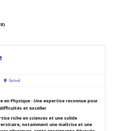
88)
e
Epinal
re en Physique : Une expertise reconnue pour
ifficultés et exceller
tise riche en sciences et une solide
ersitaire, notamment une maîtrise et une
ences physiques, cette enseignante dévouée