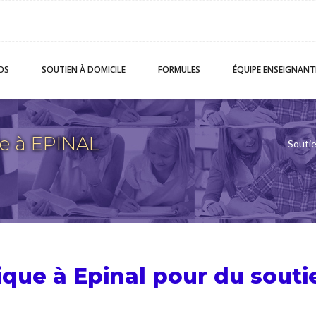
OS
SOUTIEN
À DOMICILE
FORMULES
ÉQUIPE
ENSEIGNANT
e à EPINAL
Soutie
ique à Epinal pour du
souti