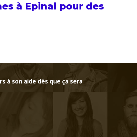
es à Epinal pour des
il s'agit de sa langue natale.
Bref un modèle"