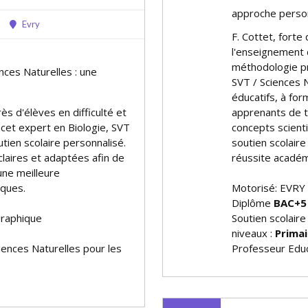
approche person
Evry
F. Cottet, fort
l'enseignement 
méthodologie pré
ences Naturelles : une
SVT / Sciences 
éducatifs, à fo
s d'élèves en difficulté et
apprenants de t
 cet expert en Biologie, SVT
concepts scient
tien scolaire personnalisé.
soutien scolaire
 claires et adaptées afin de
réussite académ
une meilleure
iques.
Motorisé: EVRY
Diplôme
BAC+5
graphique
Soutien scolaire
niveaux :
Primai
ciences Naturelles pour les
Professeur Educ