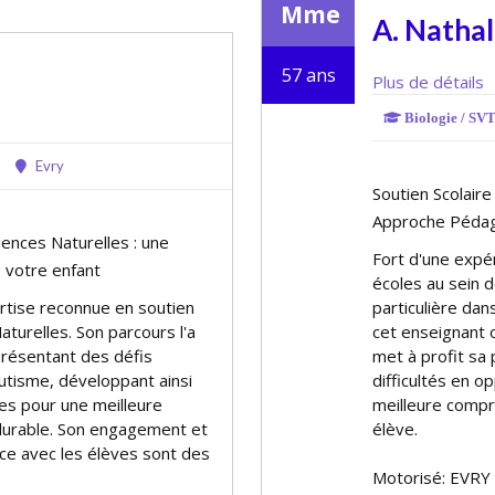
Mme
A. Nathal
57 ans
Plus de détails
Biologie / SVT 
Evry
Soutien Scolaire
Approche Pédago
iences Naturelles : une
Fort d'une expér
e votre enfant
écoles au sein d
tise reconnue en soutien
particulière dan
aturelles. Son parcours l'a
cet enseignant of
présentant des défis
met à profit sa
'autisme, développant ainsi
difficultés en o
s pour une meilleure
meilleure compr
durable. Son engagement et
élève.
ance avec les élèves sont des
Motorisé: EVRY