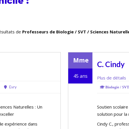
icile :
ésultats de
Professeurs de Biologie / SVT / Sciences Naturell
Mme
C. Cindy
45 ans
Plus de détails
Evry
Biologie / SVT 
ciences Naturelles : Un
Soutien scolaire
xceller
solution pour la
de expérience dans
Cindy C., profe