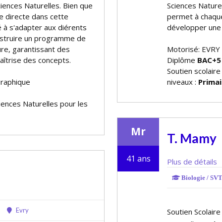
Sciences Naturelles. Bien que
Sciences Naturel
e directe dans cette
permet à chaqu
 à s'adapter aux différents
développer une 
onstruire un programme de
re, garantissant des
Motorisé: EVRY
aîtrise des concepts.
Diplôme
BAC+5
Soutien scolaire
graphique
niveaux :
Primai
ciences Naturelles pour les
Mr
T. Mamy
41 ans
Plus de détails
Biologie / SVT 
Evry
Soutien Scolaire