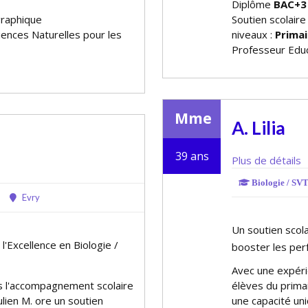
Diplôme
BAC+3
graphique
Soutien scolaire
ciences Naturelles pour les
niveaux :
Primai
Professeur Educ
Mme
A. Lilia
39 ans
Plus de détails
Biologie / SVT 
Evry
Un soutien scola
l'Excellence en Biologie /
booster les pe
Avec une expéri
s l'accompagnement scolaire
élèves du prima
ien M. offre un soutien
une capacité uni