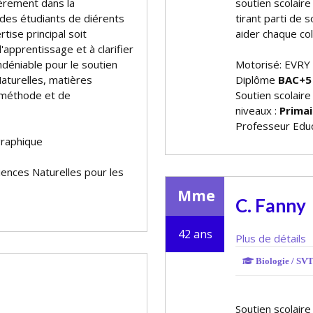
ièrement dans la
soutien scolaire
es étudiants de différents
tirant parti de
tise principal soit
aider chaque col
'apprentissage et à clarifier
ndéniable pour le soutien
Motorisé: EVRY
Naturelles, matières
Diplôme
BAC+5
 méthode et de
Soutien scolaire
niveaux :
Primai
Professeur Educ
graphique
ciences Naturelles pour les
Mme
C. Fanny
42 ans
Plus de détails
Biologie / SVT 
Soutien scolaire