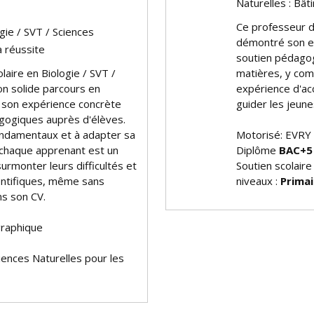
Naturelles : Bât
Ce professeur de
gie / SVT / Sciences
démontré son e
a réussite
soutien pédagog
aire en Biologie / SVT /
matières, y com
on solide parcours en
expérience d'ac
 son expérience concrète
guider les jeune
gogiques auprès d'élèves.
fondamentaux et à adapter sa
Motorisé: EVRY
chaque apprenant est un
Diplôme
BAC+5
urmonter leurs difficultés et
Soutien scolaire
ientifiques, même sans
niveaux :
Primai
ns son CV.
graphique
ciences Naturelles pour les