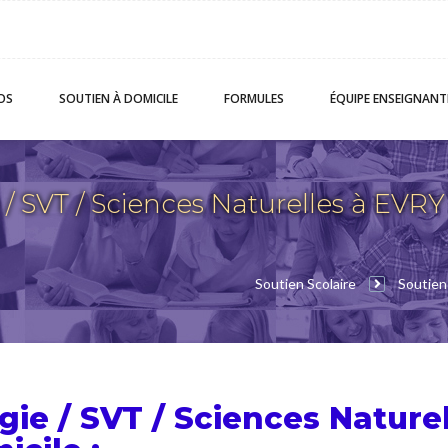
OS
SOUTIEN
À DOMICILE
FORMULES
ÉQUIPE
ENSEIGNANT
 / SVT / Sciences Naturelles à EVRY
Soutien Scolaire
Soutien 
gie / SVT / Sciences Nature