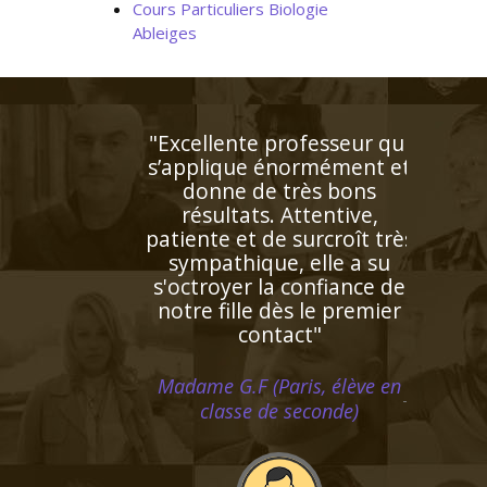
Cours Particuliers Biologie
Ableiges
"L’enseignante a détecté
rapidement les difficultés
de ma fille et lui a proposé
un plan de travail
personnalisé ! Ses notes se
sont améliorées au fur et à
mesure. De plus elle est
très gentille et je souhaite
la recommander à d'autres
personnes de mon
entourage"
Monsieur J.K (Rennes, élève en
terminale)