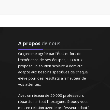
"Le professeur STOODY a
su booster la confiance à
notre fils qui a
progressivement "perdu
Passionnée par l’art sous toutes ses
pied" en mathématiques
formes et ayant pour vocation de
cette année. Il renouvelle
l’enseigner, je prodigue des cours
son regard sur cette
A propos
de nous
particuliers en matière de design (design
matière élargissant
d’espace, design des produits). Ma
l'horizon de ses objectifs;
Organisme agréé par l'État et fort de
méthode d’enseignement combine la
Ainsi fait, il s’enthousiasme
l’expérience de ses équipes, STOODY
théorie avec la pratique pour un résultat
de plus en plus pour les
propose un soutien scolaire à domicile
maths et les résultats
optimal
adapté aux besoins spécifiques de chaque
suivent"
élève pour des résultats à la hauteur de
vos attentes.
Monsieur D.Z (Bordeaux, élève
en première S)
Avec un réseau de 20.000 professeurs
répartis sur tout l'hexagone, Stoody vous
Madame C. Camille – Professeur
d’arts appliqués - Paris
met en relation avec le professeur adapté