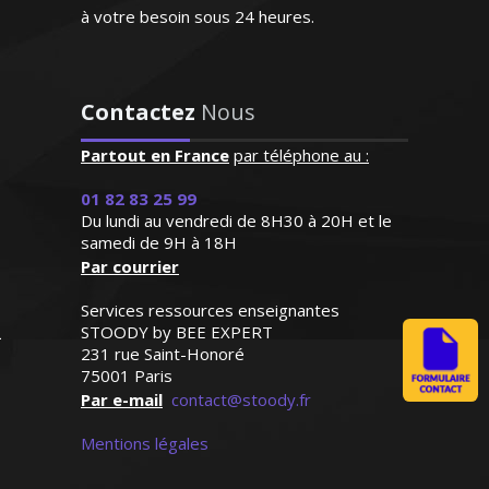
"Excellente professeur qui
à votre besoin sous 24 heures.
s’applique énormément et
donne de très bons
résultats. Attentive,
Diplômé d'un Master 2 en anglais et fort
patiente et de surcroît très
Contactez
Nous
de deux ans d’expérience en Angleterre
sympathique, elle a su
(où j’ai enseigné), j’aime aider mes élèves
s'octroyer la confiance de
Partout en France
par téléphone au :
à acquérir le bon niveau en fonction de
notre fille dès le premier
leurs attentes. Je donne des cours
contact"
01 82 83 25 99
particuliers d’anglais pour tous les
Du lundi au vendredi de 8H30 à 20H et le
niveaux. Le bon relationnel, la
samedi de 9H à 18H
Madame G.F (Paris, élève en
Par courrier
pédagogie basée sur le dialogue sont
classe de seconde)
mes atouts pour créer un climat positif
Services ressources enseignantes
propice à l’apprentissage
STOODY by BEE EXPERT
231 rue Saint-Honoré
75001 Paris
Par e-mail
contact@stoody.fr
Mentions légales
Monsieur P. Alexandre – Professeur