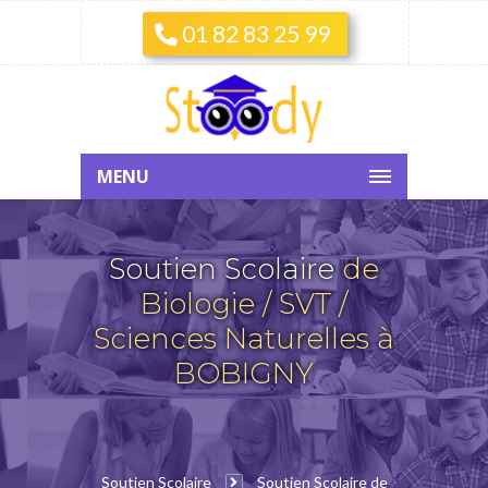
01 82 83 25 99
MENU
Soutien Scolaire
de
Biologie / SVT /
Sciences Naturelles à
BOBIGNY
Soutien Scolaire
Soutien Scolaire de