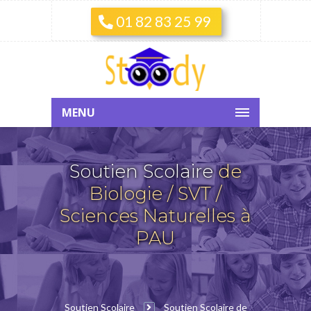
01 82 83 25 99
MENU
Soutien Scolaire
de
Biologie / SVT /
Sciences Naturelles à
PAU
Soutien Scolaire
Soutien Scolaire de