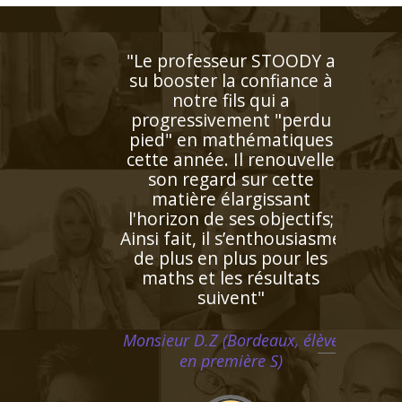
ur STOODY a
 confiance à
s qui a
ent "perdu
hématiques
l renouvelle
sur cette
argissant
s objectifs;
s’enthousiasme
us pour les
 résultats
nt"
rdeaux, élève
ère S)