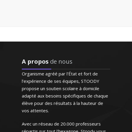
 - Professeur de
ie - Lille
e a détecté
 difficultés
lui a proposé
 travail
ise en biologie,
 Ses notes se
A propos
de nous
ein des collèges et
s au fur et à
is 1999. Je suis
us elle est
Organisme agréé par l'État et fort de
ravaillant au sein
t je souhaite
l’expérience de ses équipes, STOODY
 chargée de
r à d'autres
propose un soutien scolaire à domicile
olaire. Je donne
 de mon
adapté aux besoins spécifiques de chaque
rs en SVT (niveau
age"
élève pour des résultats à la hauteur de
enant avant tout à
vos attentes.
on élève pour
nnes, élève en
ement la méthode
ale)
Avec un réseau de 20.000 professeurs
a la mieux adaptée
répartis sur tout l'hexagone, Stoody vous