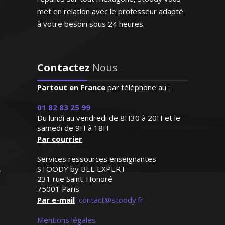
met en relation avec le professeur adapté
à votre besoin sous 24 heures.
 – Professeur de
ct, identifie
Contactez
Nous
T) – Lyon
s lacunes de
rès bonne
Partout en France
par téléphone au :
qui facilite
 la langue anglaise
01 82 83 25 99
prentissage.
elle. J’enseigne
Du lundi au vendredi de 8H30 à 20H et le
 agréable et
 années en France
samedi de 9H à 18H
ble"
uction) et je donne
Par courrier
s en tenant compte
t Cloud, élève
Services ressources enseignantes
èves et de leurs
uième)
STOODY by BEE EXPERT
ons
231 rue Saint-Honoré
75001 Paris
Par e-mail
contact@stoody.fr
Mentions légales