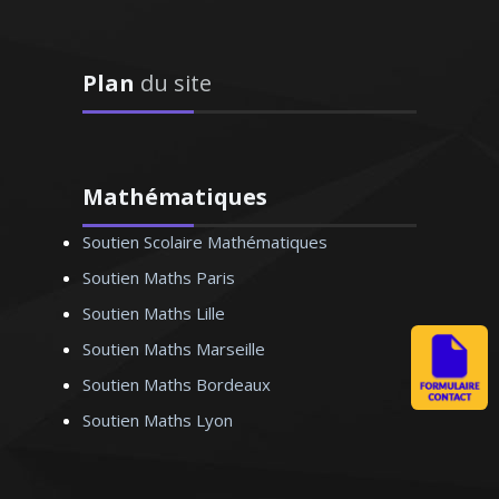
 - Professeur
 Bordeaux
Plan
du site
Mathématiques
Soutien Scolaire Mathématiques
ansmission des
e m'attache à
Soutien Maths Paris
n de l’élève et à le
Soutien Maths Lille
i faire aimer la
Soutien Maths Marseille
ature française
Soutien Maths Bordeaux
Soutien Maths Lyon