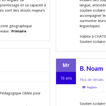
rentissage et sa capacité à
langue, attestée
èves sont des atouts majeurs
soutien scolaire
accompagner le
surmonter leurs 
 zone géographique
linguistiques.
iveaux :
Primaire
Habite à CHA
Soutien scolaire
Mr
B. Noam
16 ans
Plus de détails
Anglais
e Pédagogique Ciblée pour
Soutien scolaire