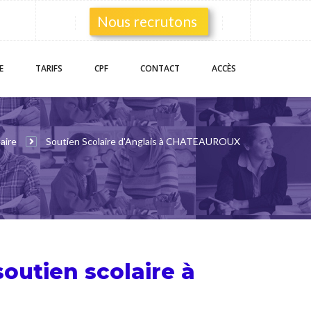
Nous recrutons
E
TARIFS
CPF
CONTACT
ACCÈS
aire
Soutien Scolaire d'Anglais à CHATEAUROUX
soutien scolaire
à