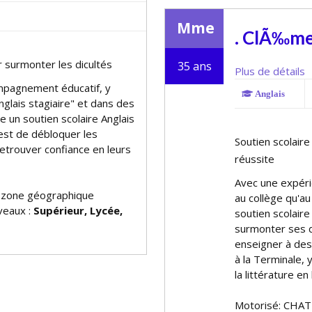
Mme
. ClÃ‰me
 surmonter les difficultés
35 ans
Plus de détails
mpagnement éducatif, y
Anglais
glais stagiaire" et dans des
e un soutien scolaire Anglais
 est de débloquer les
Soutien scolaire
 retrouver confiance en leurs
réussite
Avec une expéri
 zone géographique
au collège qu'a
iveaux :
Supérieur, Lycée,
soutien scolaire
surmonter ses dif
enseigner à des 
à la Terminale,
la littérature e
Motorisé: CHAT