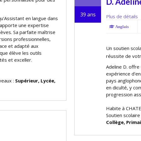
D. Adelin
39 ans
Plus de détails
u'Assistant en langue dans
r apporte une expertise
Anglais
ves. Sa parfaite maîtrise
rsions professionnelles,
icace et adapté aux
Un soutien scolai
ue élève les outils
réussite de vot
tés et exceller.
Adeline D. offre
expérience d'en
iveaux :
Supérieur, Lycée,
pays anglophone
en difficulté, y 
progression ass
Habite à CHA
Soutien scolaire
Collège, Prima