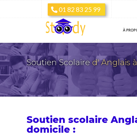
01 82 83 25 99
À PROP
Soutien Scolaire
d' Anglai
Soutien scolaire Ang
domicile :