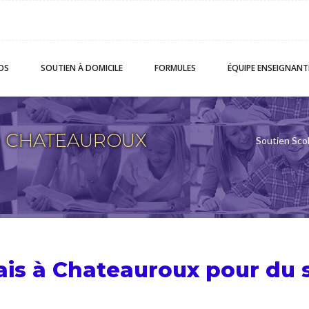
OS
SOUTIEN
À DOMICILE
FORMULES
ÉQUIPE
ENSEIGNANT
s à CHATEAUROUX
Soutien Scol
lais à Chateauroux pour du