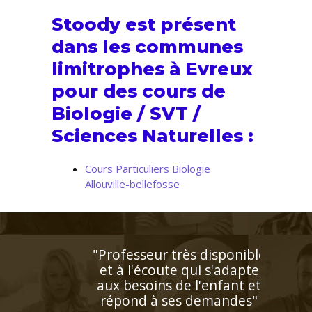
Stoody est présent
dans les communes
limitrophes à Evreux
pour des cours de
Biologie / SVT /
Sciences Naturelles :
Cours Particuliers Biologie
Allouville-bellefosse
"Le professeur STOODY a
su booster la confiance à
notre fils qui a
progressivement "perdu