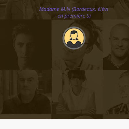
pied" en mathématiques
cette année. Il renouvelle
son regard sur cette
matière élargissant
l'horizon de ses objectifs;
Ainsi fait, il s’enthousiasme
de plus en plus pour les
maths et les résultats
suivent"
Monsieur D.Z (Bordeaux, élève
en première S)
"L’enseignante a détecté
rapidement les difficultés