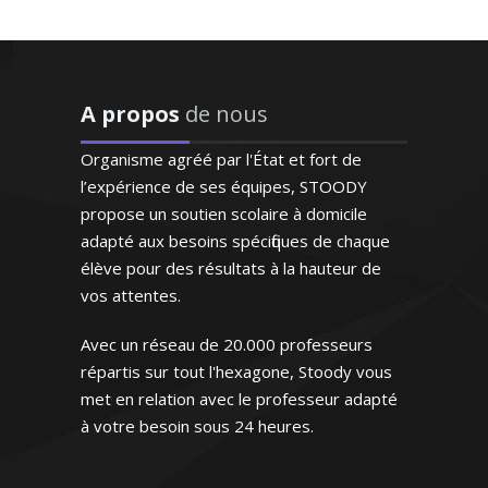
"Enseignant de très grande
qualité connaissant
parfaitement l'espagnol
puisqu'il s'agit de sa langue
A propos
de nous
Que ce soit le français ou le français
natale. Très doué pour
FLE (enseignement pour les étrangers
enseigner, il prépare
Organisme agréé par l'État et fort de
résidants en France), je donne des cours
excellemment ses cours.
l’expérience de ses équipes, STOODY
particuliers personnalisés depuis de
Bref un modèle"
propose un soutien scolaire à domicile
nombreuses années. Ponctuelle, à
adapté aux besoins spécifiques de chaque
l’écoute et méthodique, je sais encadrer
Monsieur H.E (Marseille,
élève pour des résultats à la hauteur de
mes élèves et les motiver dans leur
étudiant au supérieur)
vos attentes.
apprentissage de la langue de Molière
Avec un réseau de 20.000 professeurs
répartis sur tout l'hexagone, Stoody vous
met en relation avec le professeur adapté
à votre besoin sous 24 heures.
Madame V. Anne-Marie –
Professeur de français – Nice