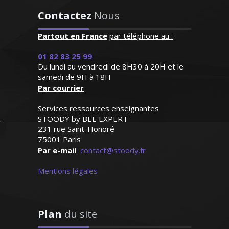
Contactez
Nous
Partout en France
"Professeur très disponible
par téléphone au :
et à l'écoute qui s'adapte
01 82 83 25 99
aux besoins de l'enfant et
Du lundi au vendredi de 8H30 à 20H et le
répond à ses demandes"
Diplômé d'une maîtrise en biologie,
samedi de 9H à 18H
j’enseigne les SVT au sein des collèges et
Par courrier
Madame M.N (Bordeaux, élève
lycées lyonnais depuis 1999. Je suis
en première S)
Services ressources enseignantes
également formateur travaillant au sein
STOODY by BEE EXPERT
d'une structure chargée de
231 rue Saint-Honoré
l'accompagnement scolaire. Je donne
75001 Paris
des cours particuliers en SVT (niveau
Par e-mail
contact@stoody.fr
collège et lycée) en tenant avant tout à
Mentions légales
bien connaître mon élève pour
déterminer conjointement la méthode
de travail qui lui sera la mieux adaptée
Plan
du site