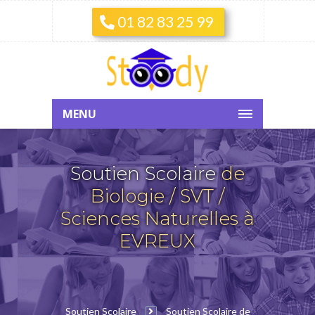
01 82 83 25 99
MENU
Soutien Scolaire
de
Biologie / SVT /
Sciences Naturelles à
EVREUX
Soutien Scolaire
Soutien Scolaire de