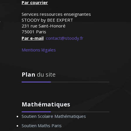
rs personnalisés depuis de
Par courrier
s années. Ponctuelle, à
Y (Saint Cloud, élève
Services ressources enseignantes
méthodique, je sais encadrer
n cinquième)
STOODY by BEE EXPERT
 et les motiver dans leur
231 rue Saint-Honoré
ge de la langue de Molière
75001 Paris
Par e-mail
contact@stoody.fr
Mentions légales
e V. Anne-Marie –
Plan
du site
eur de français – Nice
Mathématiques
Soutien Scolaire Mathématiques
l'économie et la gestion au
éducation nationale depuis
Soutien Maths Paris
nne des cours particuliers