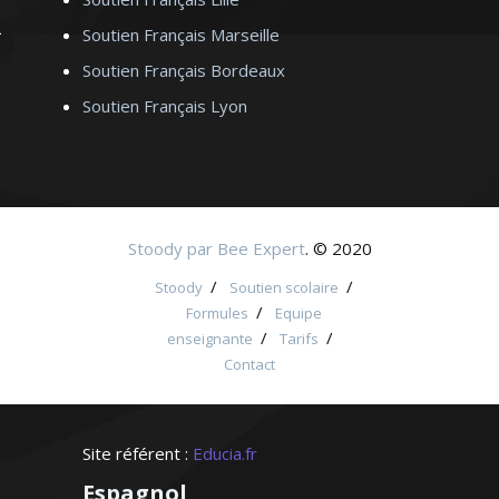
Soutien Français Marseille
Soutien Français Bordeaux
Soutien Français Lyon
Stoody par Bee Expert
. © 2020
/
/
Stoody
Soutien scolaire
/
Formules
Equipe
/
/
enseignante
Tarifs
Contact
Site référent :
Educia.fr
Espagnol