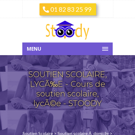
01 82 83 25 99
MENU
SOUTIEN SCOLAIRE,
LYCÃ‰E - Cours de
soutien scolaire,
lycÃ©e - STOODY
Soutien Scolaire
>
Soutien scolaire Ã domicile
>