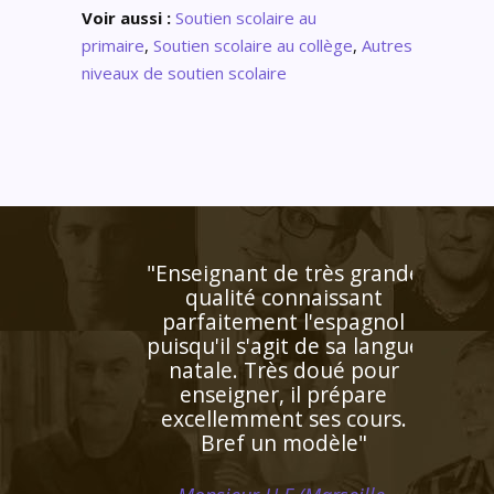
Voir aussi :
Soutien scolaire au
primaire
,
Soutien scolaire au collège
,
Autres
niveaux de soutien scolaire
ant de très grande
ité connaissant
ement l'espagnol
 s'agit de sa langue
. Très doué pour
gner, il prépare
mment ses cours.
f un modèle"