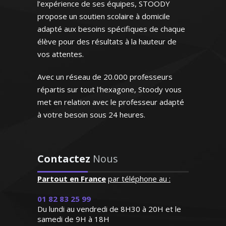
e en première L)
l’expérience de ses équipes, STOODY
s la forme de tutorat et de
propose un soutien scolaire à domicile
és. De plus, depuis 1998, je
adapté aux besoins spécifiques de chaque
des cours particuliers de
élève pour des résultats à la hauteur de
es et de physique chimie à
vos attentes.
es de tous les niveaux.
le et dotée d'une grande
Avec un réseau de 20.000 professeurs
je saurai aider mes élèves à
répartis sur tout l'hexagone, Stoody vous
orer leurs résultats
met en relation avec le professeur adapté
à votre besoin sous 24 heures.
 contact, identifie
Contactez
Nous
 Véronique - Professeur
ent les lacunes de
ue/chimie – Strasbourg
ant. Très bonne
Partout en France
par téléphone au :
ie ce qui facilite
 le français ou le français
01 82 83 25 99
 l'apprentissage.
nement pour les étrangers
Du lundi au vendredi de 8H30 à 20H et le
 très agréable et
 France), je donne des cours
samedi de 9H à 18H
serviable"