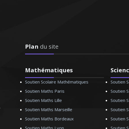
e droit - Paris
 troisième
tendu la même
et l'enseignement, je
ée et aux étudiants du
Plan
du site
’efforce à assurer un
de qualité
Mathématiques
Scien
Soutien Scolaire Mathématiques
Soutien S
Soutien Maths Paris
Soutien S
himie - Lille
Soutien Maths Lille
Soutien S
Soutien Maths Marseille
Soutien S
onale, je donne des
Soutien Maths Bordeaux
Soutien 
pédagogie, je reste à
Soutien Maths Lyon
Soutien 