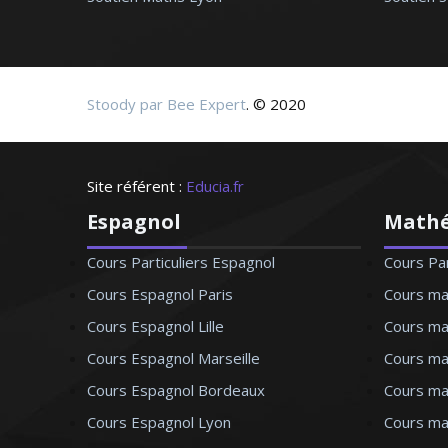
lèves
Stoody par Bee Expert
. © 2020
ques - Paris
Site référent :
Educia.fr
Espagnol
Math
Cours Particuliers Espagnol
Cours Pa
Cours Espagnol Paris
Cours ma
Cours Espagnol Lille
Cours mat
Cours Espagnol Marseille
Cours ma
Cours Espagnol Bordeaux
Cours ma
Cours Espagnol Lyon
Cours ma