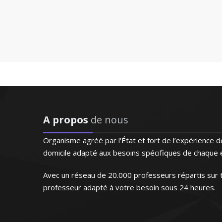
 pour les étrangers
sonnalisés depuis de
je sais encadrer mes
angue de Molière
posé et très
ais – Nice
A propos
de nous
Organisme agréé par l'État et fort de l’expérience
enseigne au sein des
domicile adapté aux besoins spécifiques de chaque é
attache avant tout à
efficacement
Avec un réseau de 20.000 professeurs répartis sur t
professeur adapté à votre besoin sous 24 heures.