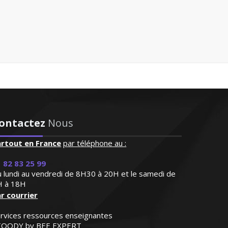
ontactez
Nous
artout en France
par téléphone au :
 82 83 25 99
 lundi au vendredi de 8H30 à 20H et le samedi de
H à 18H
r courrier
rvices ressources enseignantes
TOODY by BEE EXPERT