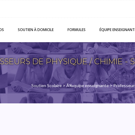
OS
SOUTIEN
À DOMICILE
FORMULES
ÉQUIPE
ENSEIGNANT
SSEURS DE PHYSIQUE / CHIMIE -
Soutien Scolaire
>
Ã‰quipe enseignante
>
Professeurs