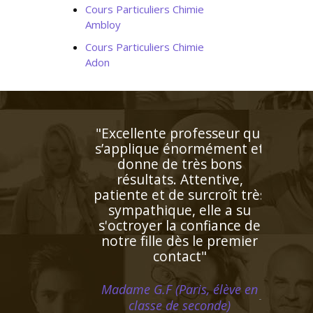
Cours Particuliers Chimie
Ambloy
Cours Particuliers Chimie
Adon
"Respect des horaires et
maîtrise du programme ce
qui est très appréciable. Le
professeur est posé et très
attentif aux besoins de ma
fille qui progresse de façon
remarquable"
Madame C.K (Verneuil sur
Seine, élève en primaire)