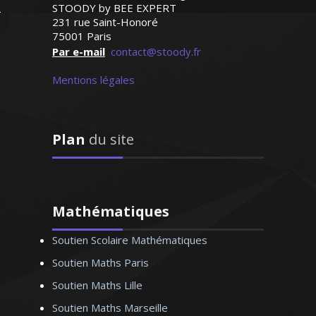
STOODY by BEE EXPERT
d’élever le niveau de mon élève en un
Madame G.F (Paris, élève en
231 rue Saint-Honoré
rien de temps
75001 Paris
classe de seconde)
Par e-mail
contact@stoody.fr
Mentions légales
Madame W. Hélène – Professeur de
Plan
du site
mathématiques – Bordeaux
Mathématiques
Soutien Scolaire Mathématiques
Passionnée par l’art sous toutes ses
formes et ayant pour vocation de
Soutien Maths Paris
l’enseigner, je prodigue des cours
Soutien Maths Lille
particuliers en matière de design (design
Soutien Maths Marseille
d’espace, design des produits). Ma