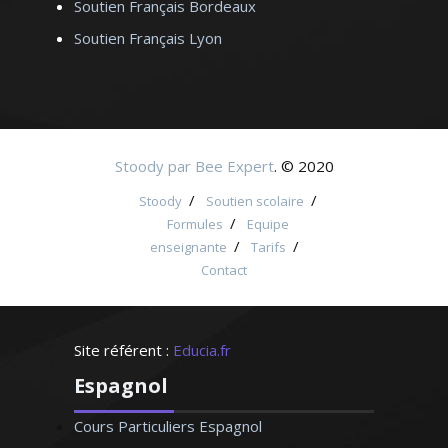
Soutien Français Bordeaux
Soutien Français Lyon
Stoody par Bee Expert
. © 2020
/
/
Stoody
Soutien scolaire
/
Formules
Equipe
/
/
enseignante
Tarifs
Contact
Site référent :
Educia.fr
Espagnol
Cours Particuliers Espagnol