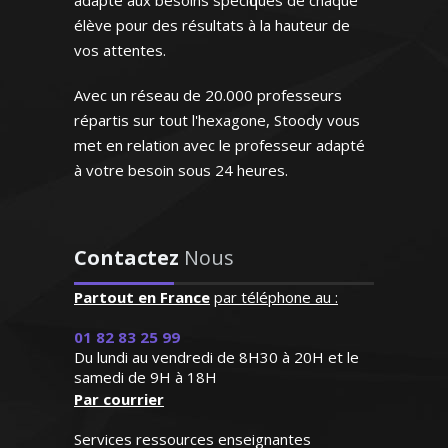
adapté aux besoins spécifiques de chaque
des cours particuliers en SVT (niveau
entourage"
élève pour des résultats à la hauteur de
collège et lycée) en tenant avant tout à
vos attentes.
bien connaître mon élève pour
Monsieur J.K (Rennes, élève en
déterminer conjointement la méthode
terminale)
Avec un réseau de 20.000 professeurs
de travail qui lui sera la mieux adaptée
répartis sur tout l'hexagone, Stoody vous
met en relation avec le professeur adapté
à votre besoin sous 24 heures.
Monsieur Y. Thierry – Professeur de
"Excellente professeur qui
Contactez
Nous
biologie (SVT) – Lyon
s’applique énormément et
donne de très bons
Partout en France
par téléphone au :
résultats. Attentive,
Professeur certifiée de mathématiques
01 82 83 25 99
patiente et de surcroît très
et passionnée par l'enseignement, je me
Du lundi au vendredi de 8H30 à 20H et le
sympathique, elle a su
rends disponible pour des cours
samedi de 9H à 18H
s'octroyer la confiance de
Par courrier
particuliers à domicile tous niveaux
notre fille dès le premier
(jusqu'au baccalauréat). Dynamique,
contact"
Services ressources enseignantes
patiente et méthodique, je suis capable