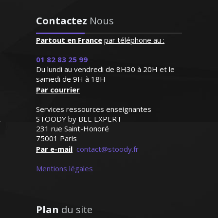
s’applique énormément et
Madame S. Véronique - Professeur
donne de très bons
Contactez
Nous
de physique/chimie – Strasbourg
résultats. Attentive,
Diplômé d'un DESS droit des
patiente et de surcroît très
Partout en France
par téléphone au :
entreprises commerciales, j’enseigne au
sympathique, elle a su
sein des universités. À l'écoute et doté du
s'octroyer la confiance de
01 82 83 25 99
sens pédagogique, je m'attache avant
notre fille dès le premier
Du lundi au vendredi de 8H30 à 20H et le
tout à analyser les besoins de l'élèves
samedi de 9H à 18H
contact"
pour y répondre efficacement
Par courrier
Madame G.F (Paris, élève en
Services ressources enseignantes
classe de seconde)
STOODY by BEE EXPERT
231 rue Saint-Honoré
75001 Paris
Par e-mail
contact@stoody.fr
Monsieur T. Jean-Yves – Professeur
universitaire de droit - Paris
Mentions légales
Plan
du site