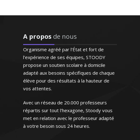
rapidement les difficultés
de ma fille et lui a proposé
un plan de travail
Titulaire d'un DEA en sciences
personnalisé ! Ses notes se
physiques, passant son doctorat cette
sont améliorées au fur et à
A propos
de nous
année, je donne des cours de physique
mesure. De plus elle est
chimie à des étudiants jusqu'au niveau
très gentille et je souhaite
Organisme agréé par l'État et fort de
maîtrise sous la forme de tutorat et de
la recommander à d'autres
l’expérience de ses équipes, STOODY
travaux dirigés. De plus, depuis 1998, je
personnes de mon
propose un soutien scolaire à domicile
prodigue des cours particuliers de
entourage"
adapté aux besoins spécifiques de chaque
mathématiques et de physique chimie à
élève pour des résultats à la hauteur de
des élèves de tous les niveaux.
Monsieur J.K (Rennes, élève en
vos attentes.
Disponible et dotée d'une grande
terminale)
expérience, je saurai aider mes élèves à
Avec un réseau de 20.000 professeurs
améliorer leurs résultats
répartis sur tout l'hexagone, Stoody vous
met en relation avec le professeur adapté
à votre besoin sous 24 heures.
"Excellente professeur qui