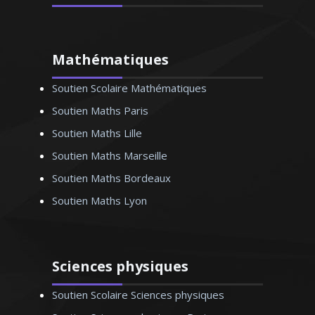
Professeur de langue espagnole au
collège et au lycée depuis 2007 et
Mathématiques
traductrice littéraire, je donne des cours
Soutien Scolaire Mathématiques
particuliers pour tous les niveaux et
pour tous les besoins (initiation, remise
Soutien Maths Paris
à niveau, renforcement, préparation aux
Soutien Maths Lille
tests …)
Soutien Maths Marseille
Soutien Maths Bordeaux
Soutien Maths Lyon
Madame E. Béatrice - Professeur
d’espagnol - Montpellier
Sciences physiques
Soutien Scolaire Sciences physiques