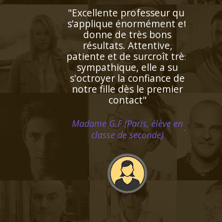
"Très bon contact, identifie
facilement les lacunes de
l'enfant. Très bonne
pédagogie ce qui facilite
beaucoup l'apprentissage.
Personne très agréable et
serviable"
Madame R.Y (Saint Cloud, élève
en cinquième)