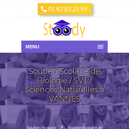
01 82 83 25 99
MENU
Soutien Scolaire
de
Biologie / SVT /
Sciences Naturelles à
VANNES
Soutien Scolaire
Soutien Scolaire de