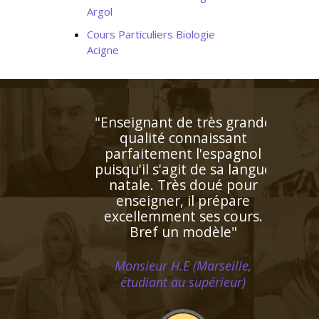
Argol
Cours Particuliers Biologie
Acigne
"Très bon contact, identifie
facilement les lacunes de
l'enfant. Très bonne
pédagogie ce qui facilite
beaucoup l'apprentissage.
Personne très agréable et
serviable"
Madame R.Y (Saint Cloud, élève
en cinquième)