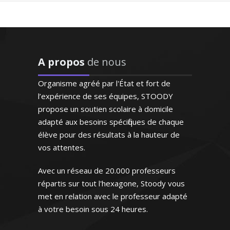
J’ai enseigné l’allemand durant plusieurs
années aussi bien au collège qu’au lycée.
Madame M.N (Bordeaux, élève
Je forme aussi les adultes pour les
en première S)
besoins des entreprises ou autres. Grâce
à une méthode approuvée, l’allemand
A propos
de nous
n’est plus une langue inaccessible. Je
saurai vous aider à la maîtriser
Organisme agréé par l'État et fort de
l’expérience de ses équipes, STOODY
propose un soutien scolaire à domicile
adapté aux besoins spécifiques de chaque
élève pour des résultats à la hauteur de
vos attentes.
Madame D. Monique – Professeur
"Enseignant de très grande
d’allemand - Lille
qualité connaissant
Avec un réseau de 20.000 professeurs
parfaitement l'espagnol
répartis sur tout l'hexagone, Stoody vous
puisqu'il s'agit de sa langue
Depuis 15 ans déjà, j’enseigne les cours
met en relation avec le professeur adapté
natale. Très doué pour
de comptabilité et gestion dans les
enseigner, il prépare
à votre besoin sous 24 heures.
lycées professionnels et je donne des
excellemment ses cours.
formations spécialisées sur mesure pour