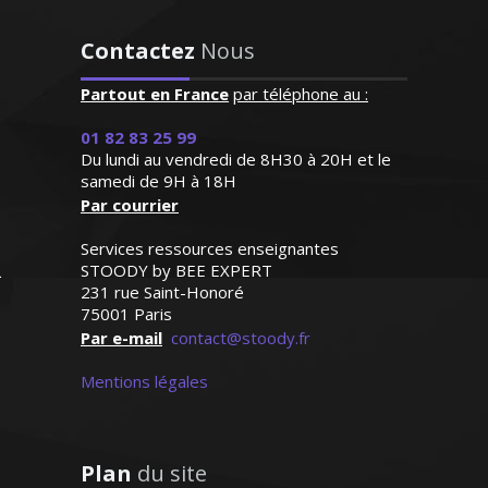
Bref un modèle"
les professionnels de la vente et du
Contactez
Nous
marketing. J’aime transmettre le savoir
Monsieur H.E (Marseille,
et aider mes élèves à bien réussir
étudiant au supérieur)
Partout en France
par téléphone au :
01 82 83 25 99
Du lundi au vendredi de 8H30 à 20H et le
samedi de 9H à 18H
Par courrier
Madame P. Adélaïde – Professeur de
comptabilité/gestion - Nantes
Services ressources enseignantes
STOODY by BEE EXPERT
231 rue Saint-Honoré
75001 Paris
Outre la seule transmission des
Par e-mail
contact@stoody.fr
connaissances, je m'attache à
contribuer à l'éducation de l’élève et à le
Mentions légales
former en vue de lui faire aimer la
langue et la littérature française
Plan
du site